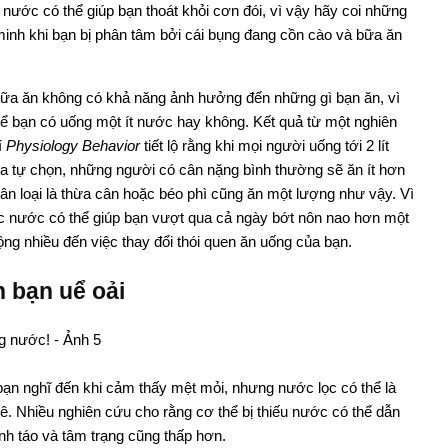
 nước có thể giúp bạn thoát khỏi cơn đói, vì vậy hãy coi những
inh khi bạn bị phân tâm bởi cái bụng đang cồn cào và bữa ăn
bữa ăn không có khả năng ảnh hưởng đến những gì bạn ăn, vì
ể bạn có uống một ít nước hay không. Kết quả từ một nghiên
í
Physiology Behavior
tiết lộ rằng khi mọi người uống tới 2 lít
ưa tự chọn, những người có cân nặng bình thường sẽ ăn ít hơn
n loại là thừa cân hoặc béo phì cũng ăn một lượng như vậy. Vì
ớc nước có thể giúp bạn vượt qua cả ngày bớt nôn nao hơn một
ng nhiều đến việc thay đổi thói quen ăn uống của bạn.
n bạn uể oải
 bạn nghĩ đến khi cảm thấy mệt mỏi, nhưng nước lọc có thể là
hê. Nhiều nghiên cứu cho rằng cơ thể bị thiếu nước có thể dẫn
h táo và tâm trạng cũng thấp hơn.