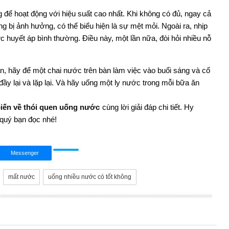
g để hoạt động với hiệu suất cao nhất. Khi không có đủ, ngay cả
g bị ảnh hưởng, có thể biểu hiện là sự mệt mỏi. Ngoài ra, nhịp
ức huyết áp bình thường. Điều này, một lần nữa, đòi hỏi nhiều nỗ
, hãy để một chai nước trên bàn làm việc vào buổi sáng và cố
đầy lại và lặp lại. Và hãy uống một ly nước trong mỗi bữa ăn
biến về thói quen uống nước
cùng lời giải đáp chi tiết. Hy
 quý bạn đọc nhé!
Messenger
mất nước
uống nhiều nước có tốt không