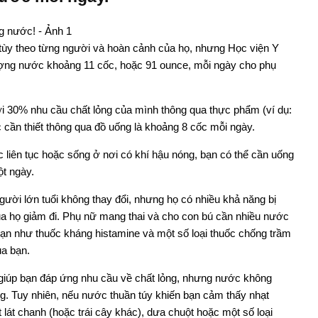
 tùy theo từng người và hoàn cảnh của họ, nhưng Học viện Y
ượng nước khoảng 11 cốc, hoặc 91 ounce, mỗi ngày cho phụ
tới 30% nhu cầu chất lỏng của mình thông qua thực phẩm (ví dụ:
hực cần thiết thông qua đồ uống là khoảng 8 cốc mỗi ngày.
 liên tục hoặc sống ở nơi có khí hậu nóng, bạn có thể cần uống
t ngày.
gười lớn tuổi không thay đổi, nhưng họ có nhiều khả năng bị
a họ giảm đi. Phụ nữ mang thai và cho con bú cần nhiều nước
hạn như thuốc kháng histamine và một số loại thuốc chống trầm
ủa bạn.
 giúp bạn đáp ứng nhu cầu về chất lỏng, nhưng nước không
g. Tuy nhiên, nếu nước thuần túy khiến bạn cảm thấy nhạt
lát chanh (hoặc trái cây khác), dưa chuột hoặc một số loại