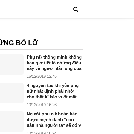
ỪNG BỎ LỠ
Phụ nữ thông minh không
bao giờ tiết lộ những điều
này về người đàn ông của
mình
15/12/2019 12:45
4 nguyên tắc khi yêu phụ
nữ nhất định phải nhớ
cho thật kĩ kẻo vuột mất
hạnh phúc trong nháy mắt
10/12/2019 16:26
Người phụ nữ hoàn hảo
được mệnh danh "con
dâu nhà người ta" sẽ có 9
đặc điểm này
10/12/2019 16:24