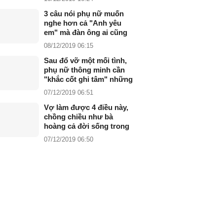
3 câu nói phụ nữ muốn
nghe hơn cả "Anh yêu
em" mà đàn ông ai cũng
phải biết
08/12/2019 06:15
Sau đổ vỡ một mối tình,
phụ nữ thông minh cần
"khắc cốt ghi tâm" những
điều này
07/12/2019 06:51
Vợ làm được 4 điều này,
chồng chiều như bà
hoàng cả đời sống trong
êm ấm hạnh phúc
07/12/2019 06:50