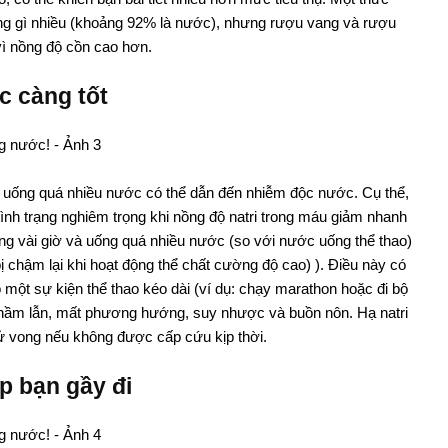
dụng gì nhiều (khoảng 92% là nước), nhưng rượu vang và rượu
ì nồng độ cồn cao hơn.
c càng tốt
c uống quá nhiều nước có thể dẫn đến nhiễm độc nước. Cụ thể,
ình trạng nghiêm trọng khi nồng độ natri trong máu giảm nhanh
ong vài giờ và uống quá nhiều nước (so với nước uống thể thao)
bị chậm lại khi hoạt động thể chất cường độ cao) ). Điều này có
 một sự kiện thể thao kéo dài (ví dụ: chạy marathon hoặc đi bộ
nhầm lẫn, mất phương hướng, suy nhược và buồn nôn. Hạ natri
tử vong nếu không được cấp cứu kịp thời.
p bạn gầy đi