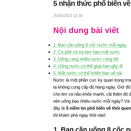
5 nhận thức phổ biến về
25/05/2023 13:30
Nội dung bài viết
1. Bạn cần uống 8 cốc nước mỗi ngày.
2. Cà phê và trà làm bạn
mất nước
3. Uống càng nhiều nước càng tốt
4. Uống nước có thể giúp bạn gầy đi
5. Mất nước có thể khiến bạn uể oải
Nước là một phần cực kỳ quan trọng tro
ta không cung cấp đủ hàng ngày. Giữ đủ
cho tim và não khỏe mạnh, cải thiện độ đ
nên uống bao nhiêu nước mỗi ngày? Và c
đây là
5 niềm tin phổ biến về thói qu
tôi khám phá ngay thôi nào!
1. Bạn cần uống 8 cốc 