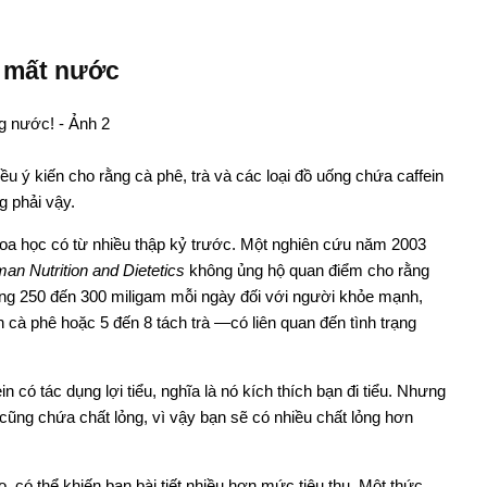
n mất nước
 ý kiến cho rằng cà phê, trà và các loại đồ uống chứa caffein
 phải vậy.
hoa học có từ nhiều thập kỷ trước. Một nghiên cứu năm 2003
an Nutrition and Dietetics
không ủng hộ quan điểm cho rằng
oảng 250 đến 300 miligam mỗi ngày đối với người khỏe mạnh,
h cà phê hoặc 5 đến 8 tách trà —có liên quan đến tình trạng
in có tác dụng lợi tiểu, nghĩa là nó kích thích bạn đi tiểu. Nhưng
cũng chứa chất lỏng, vì vậy bạn sẽ có nhiều chất lỏng hơn
, có thể khiến bạn bài tiết nhiều hơn mức tiêu thụ. Một thức