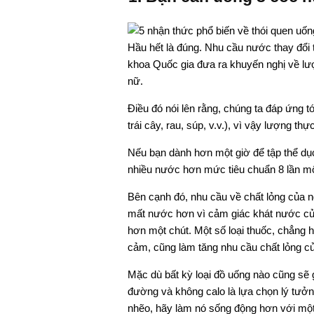
Hầu hết là đúng. Nhu cầu nước thay đổi
khoa Quốc gia đưa ra khuyến nghị về l
nữ.
Điều đó nói lên rằng, chúng ta đáp ứng 
trái cây, rau, súp, v.v.), vì vậy lượng t
Nếu bạn dành hơn một giờ để tập thể dục
nhiều nước hơn mức tiêu chuẩn 8 lần mộ
Bên cạnh đó, nhu cầu về chất lỏng của n
mất nước hơn vì cảm giác khát nước củ
hơn một chút. Một số loại thuốc, chẳng 
cảm, cũng làm tăng nhu cầu chất lỏng c
Mặc dù bất kỳ loại đồ uống nào cũng sẽ
đường và không calo là lựa chọn lý tưởn
nhẽo, hãy làm nó sống động hơn với một 