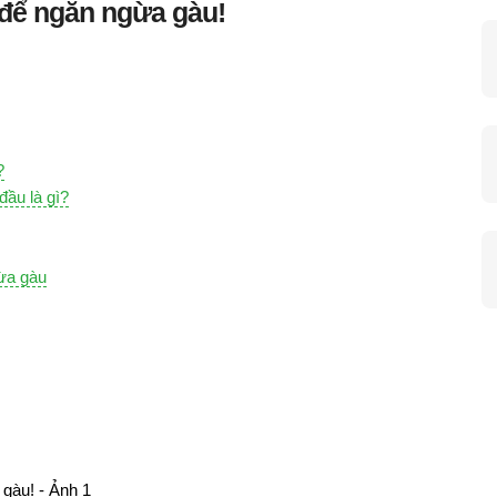
để ngăn ngừa gàu!
?
đầu là gì?
ừa gàu