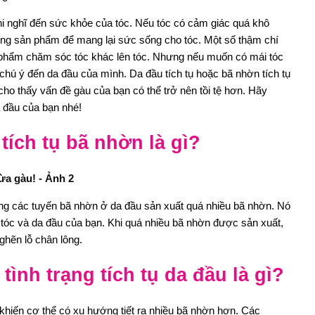
hi nghĩ đến sức khỏe của tóc. Nếu tóc có cảm giác quá khô
ững sản phẩm để mang lại sức sống cho tóc. Một số thậm chí
 phẩm chăm sóc tóc khác lên tóc. Nhưng nếu muốn có mái tóc
hú ý đến da đầu của mình. Da đầu tích tụ hoặc bã nhờn tích tụ
cho thấy vấn đề gàu của bạn có thể trở nên tồi tệ hơn. Hãy
a đầu của bạn nhé!
tích tụ bã nhờn là gì?
trạng các tuyến bã nhờn ở da đầu sản xuất quá nhiều bã nhờn. Nó
ệ tóc và da đầu của bạn. Khi quá nhiều bã nhờn được sản xuất,
nghẽn lỗ chân lông.
ình trạng tích tụ da đầu là gì?
n khiến cơ thể có xu hướng tiết ra nhiều bã nhờn hơn. Các