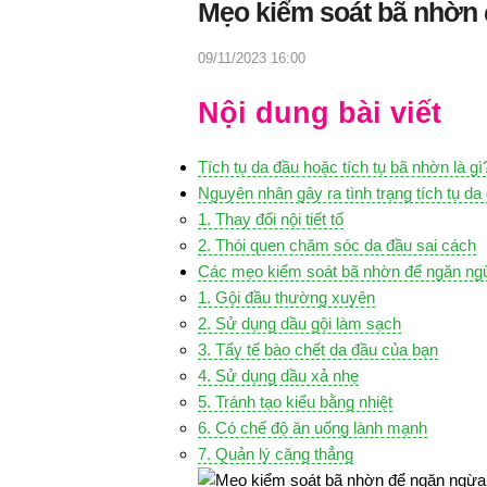
Mẹo kiểm soát bã nhờn 
09/11/2023 16:00
Nội dung bài viết
Tích tụ da đầu hoặc tích tụ bã nhờn là gì
Nguyên nhân gây ra tình trạng tích tụ da 
1. Thay đổi nội tiết tố
2. Thói quen chăm sóc da đầu sai cách
Các mẹo kiểm soát bã nhờn để ngăn ng
1. Gội đầu thường xuyên
2. Sử dụng dầu gội làm sạch
3. Tẩy tế bào chết da đầu của bạn
4. Sử dụng dầu xả nhẹ
5. Tránh tạo kiểu bằng nhiệt
6. Có chế độ ăn uống lành mạnh
7. Quản lý căng thẳng