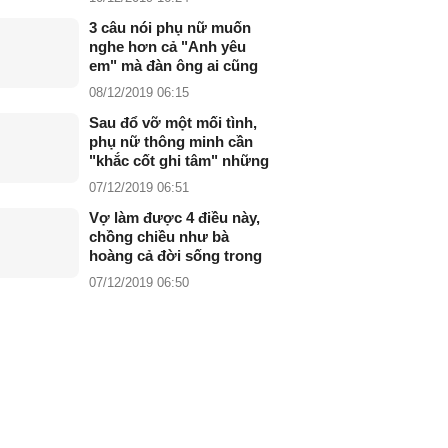
3 câu nói phụ nữ muốn
nghe hơn cả "Anh yêu
em" mà đàn ông ai cũng
phải biết
08/12/2019 06:15
Sau đổ vỡ một mối tình,
phụ nữ thông minh cần
"khắc cốt ghi tâm" những
điều này
07/12/2019 06:51
Vợ làm được 4 điều này,
chồng chiều như bà
hoàng cả đời sống trong
êm ấm hạnh phúc
07/12/2019 06:50