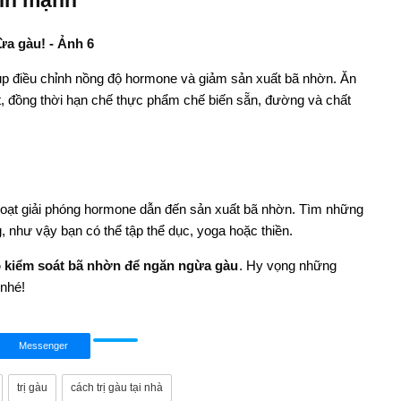
ành mạnh
úp điều chỉnh nồng độ hormone và giảm sản xuất bã nhờn. Ăn
ạt, đồng thời hạn chế thực phẩm chế biến sẵn, đường và chất
hoạt giải phóng hormone dẫn đến sản xuất bã nhờn. Tìm những
 như vậy bạn có thể tập thể dục, yoga hoặc thiền.
 kiểm soát bã nhờn để ngăn ngừa gàu
. Hy vọng những
 nhé!
Messenger
trị gàu
cách trị gàu tại nhà