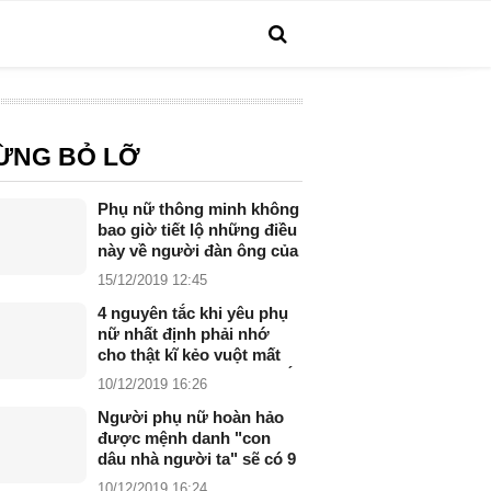
ỪNG BỎ LỠ
Phụ nữ thông minh không
bao giờ tiết lộ những điều
này về người đàn ông của
mình
15/12/2019 12:45
4 nguyên tắc khi yêu phụ
nữ nhất định phải nhớ
cho thật kĩ kẻo vuột mất
hạnh phúc trong nháy mắt
10/12/2019 16:26
Người phụ nữ hoàn hảo
được mệnh danh "con
dâu nhà người ta" sẽ có 9
đặc điểm này
10/12/2019 16:24