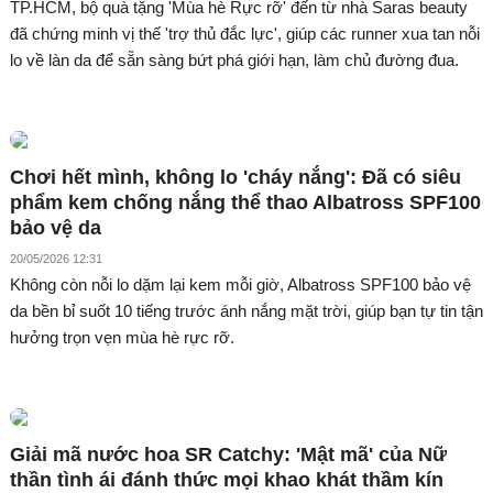
TP.HCM, bộ quà tặng 'Mùa hè Rực rỡ' đến từ nhà Saras beauty
đã chứng minh vị thế 'trợ thủ đắc lực', giúp các runner xua tan nỗi
lo về làn da để sẵn sàng bứt phá giới hạn, làm chủ đường đua.
Chơi hết mình, không lo 'cháy nắng': Đã có siêu
phẩm kem chống nắng thể thao Albatross SPF100
bảo vệ da
20/05/2026 12:31
Không còn nỗi lo dặm lại kem mỗi giờ, Albatross SPF100 bảo vệ
da bền bỉ suốt 10 tiếng trước ánh nắng mặt trời, giúp bạn tự tin tận
hưởng trọn vẹn mùa hè rực rỡ.
Giải mã nước hoa SR Catchy: 'Mật mã' của Nữ
thần tình ái đánh thức mọi khao khát thầm kín