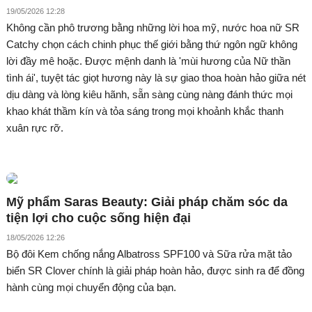
19/05/2026 12:28
Không cần phô trương bằng những lời hoa mỹ, nước hoa nữ SR
Catchy chọn cách chinh phục thế giới bằng thứ ngôn ngữ không
lời đầy mê hoặc. Được mệnh danh là 'mùi hương của Nữ thần
tình ái', tuyệt tác giọt hương này là sự giao thoa hoàn hảo giữa nét
dịu dàng và lòng kiêu hãnh, sẵn sàng cùng nàng đánh thức mọi
khao khát thầm kín và tỏa sáng trong mọi khoảnh khắc thanh
xuân rực rỡ.
Mỹ phẩm Saras Beauty: Giải pháp chăm sóc da
tiện lợi cho cuộc sống hiện đại
18/05/2026 12:26
Bộ đôi Kem chống nắng Albatross SPF100 và Sữa rửa mặt tảo
biển SR Clover chính là giải pháp hoàn hảo, được sinh ra để đồng
hành cùng mọi chuyển động của bạn.