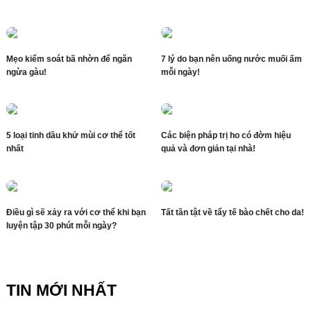
Mẹo kiểm soát bã nhờn để ngăn
7 lý do bạn nên uống nước muối ấm
ngừa gàu!
mỗi ngày!
5 loại tinh dầu khử mùi cơ thể tốt
Các biện pháp trị ho có đờm hiệu
nhất
quả và đơn giản tại nhà!
Điều gì sẽ xảy ra với cơ thể khi bạn
Tất tần tật về tẩy tế bào chết cho da!
luyện tập 30 phút mỗi ngày?
TIN MỚI NHẤT