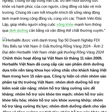
nghiệp, chúng tôi tập trung vào các ưu tiên nuôi dưỡng sức
khỏe và hạnh phúc của con người, cộng đồng và bảo vệ môi
trường. Chúng tôi cam kết khuyến khích lối sống năng động
lành mạnh trong cộng đồng và, cùng với các Thành Viên Độc
Lập, giúp nhiều người sống cuộc
sống khỏe
mạnh hơn thông
qua
dinh dưỡng
cân bằng và vận động thể chất thường xuyên.”
Đại diện Herbalife Việt Nam nhận giải thưởng Rồng Vàng 2024
Chính thức hoạt động tại Việt Nam từ tháng 11 năm 2009,
Herbalife Việt Nam đã cung cấp các sản phẩm dinh dưỡng
dựa trên nền tảng khoa học vững chắc cho khách hàng Việt
Nam trong hơn 15 năm qua. Công ty hiện có chín nhóm sản
phẩm tại thị trường Việt Nam: nhóm dinh dưỡng hỗ trợ
kiểm soát cân nặng; nhóm hỗ trợ tăng cường sức đề
kháng; nhóm hỗ trợ sức khỏe tim mạch; nhóm hỗ trợ sức
khỏe tiêu hóa; nhóm hỗ trợ sức khỏe xương khớp; nhóm
hỗ trợ tăng cường thị lực; nhóm dinh dưỡng dành cho vận