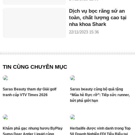
Dịch vụ bọc răng sứ an
toàn, chất lượng cao tại
nha khoa Shark
22/11/2023 15:36
TIN CÙNG CHUYÊN MỤC
Saras Beauty tham dự Giải golf
Saras beauty cùng bộ quà tặng
tranh cúp VTV Times 2026
“Mùa hè Rực rỡ”: Tiếp sức runner,
bứt phá giới hạn
Khám phá gạc nhung hươu ByPlay
Herbalife được vinh danh trong Top
Sumo Deer Antler Liquid cùng
50 Doanh Nghiệp FDI Tiêu Biểu tại