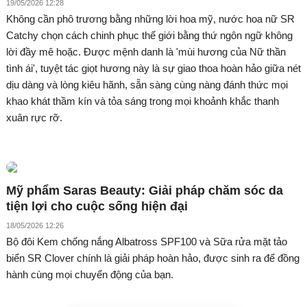
19/05/2026 12:28
Không cần phô trương bằng những lời hoa mỹ, nước hoa nữ SR
Catchy chọn cách chinh phục thế giới bằng thứ ngôn ngữ không
lời đầy mê hoặc. Được mệnh danh là 'mùi hương của Nữ thần
tình ái', tuyệt tác giọt hương này là sự giao thoa hoàn hảo giữa nét
dịu dàng và lòng kiêu hãnh, sẵn sàng cùng nàng đánh thức mọi
khao khát thầm kín và tỏa sáng trong mọi khoảnh khắc thanh
xuân rực rỡ.
Mỹ phẩm Saras Beauty: Giải pháp chăm sóc da
tiện lợi cho cuộc sống hiện đại
18/05/2026 12:26
Bộ đôi Kem chống nắng Albatross SPF100 và Sữa rửa mặt tảo
biển SR Clover chính là giải pháp hoàn hảo, được sinh ra để đồng
hành cùng mọi chuyển động của bạn.