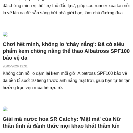
đã chứng minh vị thế 'trợ thủ đắc lực', giúp các runner xua tan nỗi
lo về làn da để sẵn sàng bứt phá giới hạn, làm chủ đường đua.
Chơi hết mình, không lo 'cháy nắng': Đã có siêu
phẩm kem chống nắng thể thao Albatross SPF100
bảo vệ da
20/05/2026 12:31
Không còn nỗi lo dặm lại kem mỗi giờ, Albatross SPF100 bảo vệ
da bền bỉ suốt 10 tiếng trước ánh nắng mặt trời, giúp bạn tự tin tận
hưởng trọn vẹn mùa hè rực rỡ.
Giải mã nước hoa SR Catchy: 'Mật mã' của Nữ
thần tình ái đánh thức mọi khao khát thầm kín