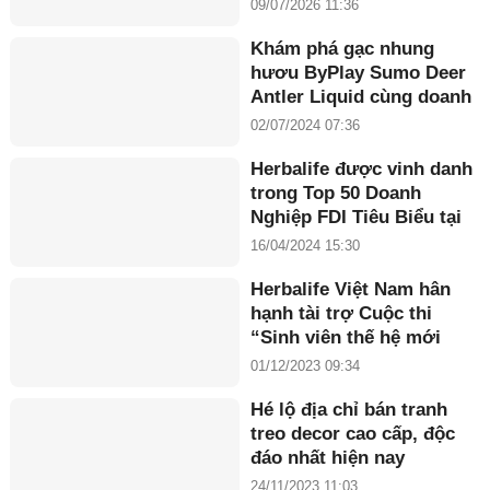
giới hạn
09/07/2026 11:36
Khám phá gạc nhung
hươu ByPlay Sumo Deer
Antler Liquid cùng doanh
nhân Maria Tuyền
02/07/2024 07:36
Herbalife được vinh danh
trong Top 50 Doanh
Nghiệp FDI Tiêu Biểu tại
Việt Nam ở Giải thưởng
16/04/2024 15:30
Rồng Vàng 2024
Herbalife Việt Nam hân
hạnh tài trợ Cuộc thi
“Sinh viên thế hệ mới
2023” được tổ chức bởi
01/12/2023 09:34
đài Truyền Hình VTV
Hé lộ địa chỉ bán tranh
treo decor cao cấp, độc
đáo nhất hiện nay
24/11/2023 11:03