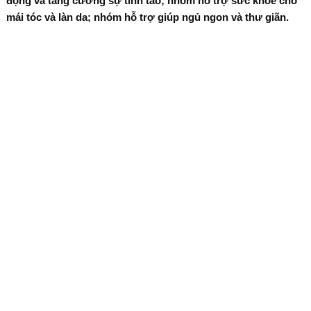
động và tăng cường sự tỉnh táo; nhóm hỗ trợ sức khỏe cho
mái tóc và làn da; nhóm hỗ trợ giúp ngủ ngon và thư giãn.