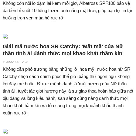
Không còn nỗi lo dặm lại kem mỗi giờ, Albatross SPF100 bảo vệ
da bền bỉ suốt 10 tiếng trước ánh nắng mặt trời, giúp bạn tự tin tận
hưởng trọn vẹn mùa hè rực rỡ.
Giải mã nước hoa SR Catchy: 'Mật mã' của Nữ
thần tình ái đánh thức mọi khao khát thầm kín
19/05/2026 12:28
Không cần phô trương bằng những lời hoa mỹ, nước hoa nữ SR
Catchy chọn cách chinh phục thế giới bằng thứ ngôn ngữ không
lời đầy mê hoặc. Được mệnh danh là 'mùi hương của Nữ thần
tình ái', tuyệt tác giọt hương này là sự giao thoa hoàn hảo giữa nét
dịu dàng và lòng kiêu hãnh, sẵn sàng cùng nàng đánh thức mọi
khao khát thầm kín và tỏa sáng trong mọi khoảnh khắc thanh
xuân rực rỡ.