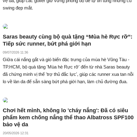
vệ da, giúp các golfer giữ vững phong độ để tự tin tung những cú
swing đẹp mắt.
Saras beauty cùng bộ quà tặng “Mùa hè Rực rỡ”:
Tiếp sức runner, bứt phá giới hạn
09/07/2026 11:36
Giữa cái nắng gắt và gió biển đặc trưng của mùa hè Vũng Tàu -
TP.HCM, bộ quà tặng 'Mùa hè Rực rỡ' đến từ nhà Saras beauty
đã chứng minh vị thế 'trợ thủ đắc lực', giúp các runner xua tan nỗi
lo về làn da để sẵn sàng bứt phá giới hạn, làm chủ đường đua.
Chơi hết mình, không lo 'cháy nắng': Đã có siêu
phẩm kem chống nắng thể thao Albatross SPF100
bảo vệ da
20/05/2026 12:31