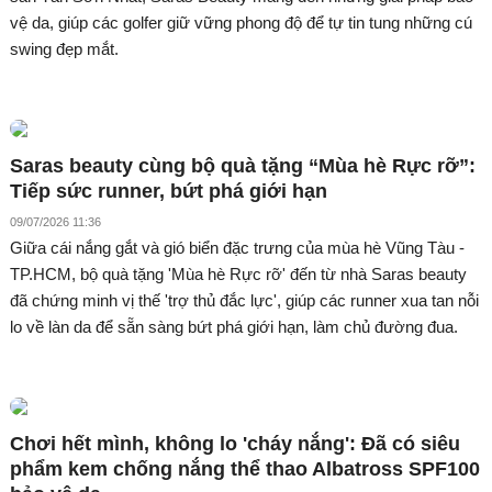
vệ da, giúp các golfer giữ vững phong độ để tự tin tung những cú
swing đẹp mắt.
Saras beauty cùng bộ quà tặng “Mùa hè Rực rỡ”:
Tiếp sức runner, bứt phá giới hạn
09/07/2026 11:36
Giữa cái nắng gắt và gió biển đặc trưng của mùa hè Vũng Tàu -
TP.HCM, bộ quà tặng 'Mùa hè Rực rỡ' đến từ nhà Saras beauty
đã chứng minh vị thế 'trợ thủ đắc lực', giúp các runner xua tan nỗi
lo về làn da để sẵn sàng bứt phá giới hạn, làm chủ đường đua.
Chơi hết mình, không lo 'cháy nắng': Đã có siêu
phẩm kem chống nắng thể thao Albatross SPF100