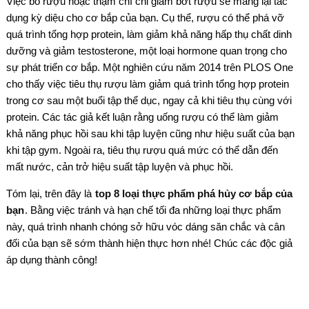
Việc bỏ rượu hoặc thậm chí chỉ giảm bớt rượu sẽ mang lại tác
dụng kỳ diệu cho cơ bắp của bạn. Cụ thể, rượu có thể phá vỡ
quá trình tổng hợp protein, làm giảm khả năng hấp thụ chất dinh
dưỡng và giảm testosterone, một loại hormone quan trọng cho
sự phát triển cơ bắp. Một nghiên cứu năm 2014 trên PLOS One
cho thấy việc tiêu thụ rượu làm giảm quá trình tổng hợp protein
trong cơ sau một buổi tập thể dục, ngay cả khi tiêu thụ cùng với
protein. Các tác giả kết luận rằng uống rượu có thể làm giảm
khả năng phục hồi sau khi tập luyện cũng như hiệu suất của bạn
khi tập gym. Ngoài ra, tiêu thụ rượu quá mức có thể dẫn đến
mất nước, cản trở hiệu suất tập luyện và phục hồi.
Tóm lại, trên đây là
top 8 loại thực phẩm phá hủy cơ bắp của
bạn
. Bằng việc tránh và hạn chế tối đa những loại thực phẩm
này, quá trình nhanh chóng sở hữu vóc dáng săn chắc và cân
đối của bạn sẽ sớm thành hiện thực hơn nhé! Chúc các độc giả
áp dụng thành công!