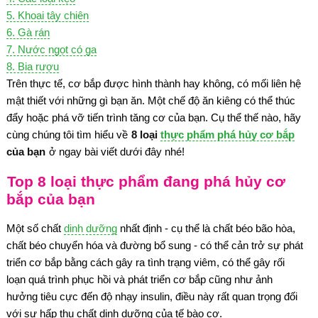
5. Khoai tây chiên
6. Gà rán
7. Nước ngọt có ga
8. Bia rượu
Trên thực tế, cơ bắp được hình thành hay không, có mối liên hệ
mật thiết với những gì bạn ăn. Một chế độ ăn kiêng có thể thúc
đẩy hoặc phá vỡ tiến trình tăng cơ của bạn. Cụ thể thế nào, hãy
cùng chúng tôi tìm hiểu về
8 loại
thực phẩm phá hủy cơ bắp
của bạn
ở ngay bài viết dưới đây nhé!
Top 8 loại thực phẩm đang phá hủy cơ
bắp của bạn
Một số chất
dinh dưỡng
nhất định - cụ thể là chất béo bão hòa,
chất béo chuyển hóa và đường bổ sung - có thể cản trở sự phát
triển cơ bắp bằng cách gây ra tình trạng viêm, có thể gây rối
loạn quá trình phục hồi và phát triển cơ bắp cũng như ảnh
hưởng tiêu cực đến độ nhạy insulin, điều này rất quan trọng đối
với sự hấp thu chất dinh dưỡng của tế bào cơ.