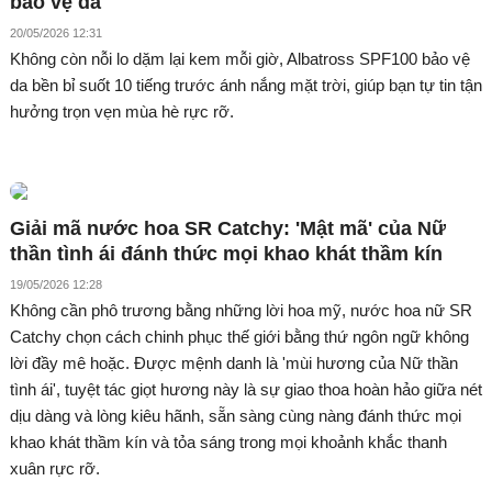
bảo vệ da
20/05/2026 12:31
Không còn nỗi lo dặm lại kem mỗi giờ, Albatross SPF100 bảo vệ
da bền bỉ suốt 10 tiếng trước ánh nắng mặt trời, giúp bạn tự tin tận
hưởng trọn vẹn mùa hè rực rỡ.
Giải mã nước hoa SR Catchy: 'Mật mã' của Nữ
thần tình ái đánh thức mọi khao khát thầm kín
19/05/2026 12:28
Không cần phô trương bằng những lời hoa mỹ, nước hoa nữ SR
Catchy chọn cách chinh phục thế giới bằng thứ ngôn ngữ không
lời đầy mê hoặc. Được mệnh danh là 'mùi hương của Nữ thần
tình ái', tuyệt tác giọt hương này là sự giao thoa hoàn hảo giữa nét
dịu dàng và lòng kiêu hãnh, sẵn sàng cùng nàng đánh thức mọi
khao khát thầm kín và tỏa sáng trong mọi khoảnh khắc thanh
xuân rực rỡ.