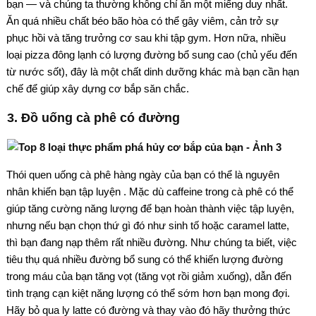
bạn — và chúng ta thường không chỉ ăn một miếng duy nhất.
Ăn quá nhiều chất béo bão hòa có thể gây viêm, cản trở sự
phục hồi và tăng trưởng cơ sau khi tập gym. Hơn nữa, nhiều
loại pizza đông lạnh có lượng đường bổ sung cao (chủ yếu đến
từ nước sốt), đây là một chất dinh dưỡng khác mà bạn cần hạn
chế để giúp xây dựng cơ bắp săn chắc.
3. Đồ uống cà phê có đường
Thói quen uống cà phê hàng ngày của bạn có thể là nguyên
nhân khiến bạn tập luyện . Mặc dù caffeine trong cà phê có thể
giúp tăng cường năng lượng để bạn hoàn thành việc tập luyện,
nhưng nếu bạn chọn thứ gì đó như sinh tố hoặc caramel latte,
thì bạn đang nạp thêm rất nhiều đường. Như chúng ta biết, việc
tiêu thụ quá nhiều đường bổ sung có thể khiến lượng đường
trong máu của bạn tăng vọt (tăng vọt rồi giảm xuống), dẫn đến
tình trạng cạn kiệt năng lượng có thể sớm hơn bạn mong đợi.
Hãy bỏ qua ly latte có đường và thay vào đó hãy thưởng thức