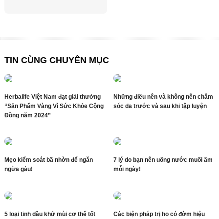
TIN CÙNG CHUYÊN MỤC
Herbalife Việt Nam đạt giải thưởng
Những điều nên và không nên chăm
“Sản Phẩm Vàng Vì Sức Khỏe Cộng
sóc da trước và sau khi tập luyện
Đồng năm 2024”
Mẹo kiểm soát bã nhờn để ngăn
7 lý do bạn nên uống nước muối ấm
ngừa gàu!
mỗi ngày!
5 loại tinh dầu khử mùi cơ thể tốt
Các biện pháp trị ho có đờm hiệu