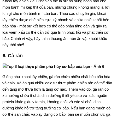
Khoai tây chiên kiểu Pháp có thể là sự bổ sung hoàn hảo cho
món bánh mì kẹp thịt của bạn, nhưng chúng không mang lại lợi
ích gì cho món bánh mì của bạn. Theo các chuyên gia, khoai
tây chiên được chế biến cực kỳ nhanh và chứa nhiều chất béo
bão hòa - một sự kết hợp có thể góp phần tăng cân và gây ra
loại viêm xấu có thể cản trở quá trình phục hồi và phát triển cơ
bắp. Chính vì vậy, hãy thỉnh thoảng ăn món ăn vặt khoái khẩu
này thôi nhé!
6. Gà rán
Giống như khoai tây chiên, gà rán chứa nhiều chất béo bão hòa
và calo. Và ăn quá nhiều calo từ thực phẩm chiên rán có thể dẫn
đến tăng mỡ thừa hơn là tăng cơ nạc. Thêm vào đó, gà rán có
xu hướng chứa ít chất dinh dưỡng thiết yếu so với các nguồn
protein khác giàu vitamin, khoáng chất và các vi chất dinh
dưỡng khác hỗ trợ tăng trưởng cơ bắp. Nếu bạn đang muốn có
cơ thể săn chắc và xây dựng cơ bắp, bạn sẽ muốn chọn ức gà