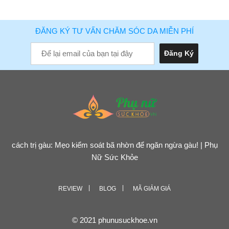
ĐĂNG KÝ TƯ VẤN CHĂM SÓC DA MIỄN PHÍ
cách trị gàu: Mẹo kiểm soát bã nhờn để ngăn ngừa gàu! | Phụ
Nữ Sức Khỏe
REVIEW
BLOG
MÃ GIẢM GIÁ
© 2021 phunusuckhoe.vn