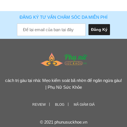
ĐĂNG KÝ TƯ VẤN CHĂM SÓC DA MIỄN PHÍ
cách trị gàu tại nhà: Mẹo kiểm soát bã nhờn để ngăn ngừa gàu!
| Phụ Nữ Sức Khỏe
REVIEW
BLOG
MÃ GIẢM GIÁ
© 2021 phunusuckhoe.vn