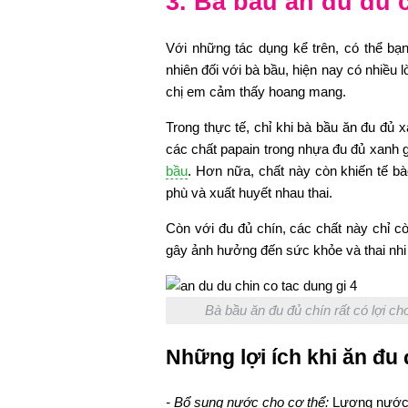
3. Bà bầu ăn đu đủ
Với những tác dụng kể trên, có thể bạ
nhiên đối với bà bầu, hiện nay có nhiều l
chị em cảm thấy hoang mang.
Trong thực tế, chỉ khi bà bầu ăn đu đủ 
các chất papain trong nhựa đu đủ xanh g
bầu
. Hơn nữa, chất này còn khiến tế bà
phù và xuất huyết nhau thai.
Còn với đu đủ chín, các chất này chỉ cò
gây ảnh hưởng đến sức khỏe và thai nhi m
Bà bầu ăn đu đủ chín rất có lợi ch
Những lợi ích khi ăn đu 
- Bổ sung nước cho cơ thể:
Lượng nước t