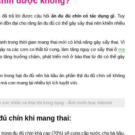
 chín được không?
n đã trả lời được câu hỏi
ăn đu đủ chín có tác dụng gì
. Tuy
ời đồn đại cho răng ăn đu đủ có thể gây sảy thai nên khiến nhiều
xanh trong thời gian mang thai mới có khả năng gây sẩy thai. Vì
ây ra các cơn co thắt tử cung, làm tăng nguy cơ sẩy thai ở
mẹ
o tăng trưởng chậm, phát triển mô ở bào thai từ đó có thể gây
n trong hạt đu đủ nên bà bầu ăn phần thịt đu đủ chín sẽ không
à con mang lại nhiều lợi ích tuyệt vời.
o sức khỏe và thai nhi trong bụng - Ảnh minh họa: Internet
đủ chín khi mang thai:
rong đu đủ chín khá cao (70%) sẽ cung cấp nước cho bà bầu,