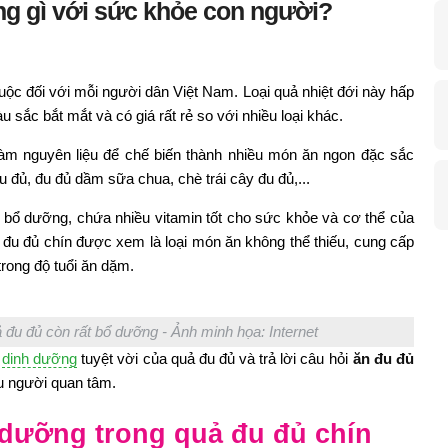
ng gì với sức khỏe con người?
thuộc đối với mỗi người dân Việt Nam. Loại quả nhiệt đới này hấp
 sắc bắt mắt và có giá rất rẻ so với nhiều loại khác.
àm nguyên liệu để chế biến thành nhiều món ăn ngon đặc sắc
u đủ, đu đủ dầm sữa chua, chè trái cây đu đủ,...
 bổ dưỡng, chứa nhiều vitamin tốt cho sức khỏe và cơ thể của
 đu đủ chín được xem là loại món ăn không thể thiếu, cung cấp
rong độ tuổi ăn dặm.
đu đủ còn rất bổ dưỡng - Ảnh minh họa: Internet
n
dinh dưỡng
tuyệt vời của quả đu đủ và trả lời câu hỏi
ăn đu đủ
u người quan tâm.
 dưỡng trong quả đu đủ chín