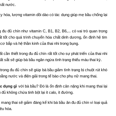
 mất nước.
 hóa, lượng vitamin dồi dào có tác dụng giúp mẹ bầu chống lại
 đu đủ chín như vitamin C, B1, B2, B6,... có vai trò quan trọng
ất tốt cho quá trình chuyển hóa chất dinh dương, ổn định hệ tim
, cơ bắp và hệ thần kinh của thai nhi trong bụng.
cần thiết trong đu đủ chín rất tốt cho sự phát triển của thai nhi
hất sắt sẽ giúp bà bầu ngăn ngừa tình trạng thiếu máu thai kỳ.
trong đu đủ chín sẽ giúp bà bầu giảm tình trạng bị chuột rút khó
bằng nước và điện giải trong tế bào cho phụ nữ mang thai.
c dụng gì
với bà bầu? Đó là ổn định cân nặng khi mang thai lại
đủ không chứa tinh bột lại ít calo, ít đường.
 mang thai sẽ giảm đáng kể khi bà bầu ăn đu đủ chín vì loại quả
iêu hóa.