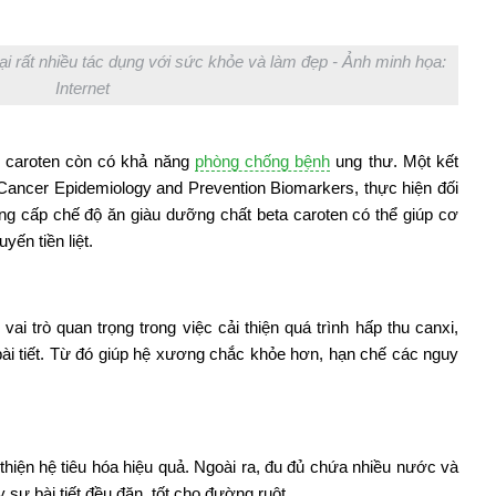
ại rất nhiều tác dụng với sức khỏe và làm đẹp - Ảnh minh họa:
Internet
a caroten còn có khả năng
phòng chống bệnh
ung thư. Một kết
Cancer Epidemiology and Prevention Biomarkers, thực hiện đối
ung cấp chế độ ăn giàu dưỡng chất beta caroten có thể giúp cơ
ến tiền liệt.
ai trò quan trọng trong việc cải thiện quá trình hấp thu canxi,
bài tiết. Từ đó giúp hệ xương chắc khỏe hơn, hạn chế các nguy
 thiện hệ tiêu hóa hiệu quả. Ngoài ra, đu đủ chứa nhiều nước và
 sự bài tiết đều đặn, tốt cho đường ruột.