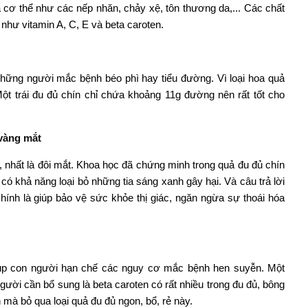
 cơ thể như các nếp nhăn, chảy xệ, tôn thương da,... Các chất
như vitamin A, C, E và beta caroten.
 những người mắc bệnh béo phì hay tiểu đường. Vì loại hoa quả
ột trái đu đủ chín chỉ chứa khoảng 11g đường nên rất tốt cho
 vàng mắt
e, nhất là đôi mắt. Khoa học đã chứng minh trong quả đu đủ chín
ó khả năng loại bỏ những tia sáng xanh gây hại. Và câu trả lời
hính là giúp bảo vệ sức khỏe thị giác, ngăn ngừa sự thoái hóa
iúp con người hạn chế các nguy cơ mắc bệnh hen suyễn. Một
gười cần bổ sung là beta caroten có rất nhiều trong đu đủ, bông
ần mà bỏ qua loại quả đu đủ ngon, bổ, rẻ này.