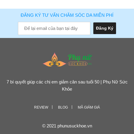
ĐĂNG KÝ TƯ VẤN CHĂM SÓC DA MIỄN PHÍ
7 bí quyết giúp các chị em giảm cân sau tuổi 50 | Phụ Nữ Sức
Khỏe
REVIEW
BLOG
MÃ GIẢM GIÁ
© 2021 phunusuckhoe.vn