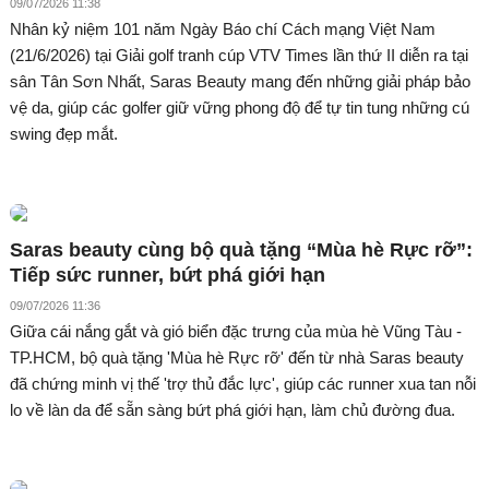
09/07/2026 11:38
Nhân kỷ niệm 101 năm Ngày Báo chí Cách mạng Việt Nam
(21/6/2026) tại Giải golf tranh cúp VTV Times lần thứ II diễn ra tại
sân Tân Sơn Nhất, Saras Beauty mang đến những giải pháp bảo
vệ da, giúp các golfer giữ vững phong độ để tự tin tung những cú
swing đẹp mắt.
Saras beauty cùng bộ quà tặng “Mùa hè Rực rỡ”:
Tiếp sức runner, bứt phá giới hạn
09/07/2026 11:36
Giữa cái nắng gắt và gió biển đặc trưng của mùa hè Vũng Tàu -
TP.HCM, bộ quà tặng 'Mùa hè Rực rỡ' đến từ nhà Saras beauty
đã chứng minh vị thế 'trợ thủ đắc lực', giúp các runner xua tan nỗi
lo về làn da để sẵn sàng bứt phá giới hạn, làm chủ đường đua.