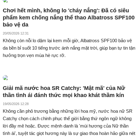
Chơi hết mình, không lo 'cháy nắng': Đã có siêu
phẩm kem chống nắng thể thao Albatross SPF100
bảo vệ da
20/05/2026 12:31
Không còn nỗi lo dặm lại kem mỗi giờ, Albatross SPF100 bảo vệ
da bền bỉ suốt 10 tiếng trước ánh nắng mặt trời, giúp bạn tự tin tận
hưởng trọn vẹn mùa hè rực rỡ.
Giải mã nước hoa SR Catchy: 'Mật mã' của Nữ
thần tình ái đánh thức mọi khao khát thầm kín
19/05/2026 12:28
Không cần phô trương bằng những lời hoa mỹ, nước hoa nữ SR
Catchy chọn cách chinh phục thế giới bằng thứ ngôn ngữ không
lời đầy mê hoặc. Được mệnh danh là 'mùi hương của Nữ thần
tình ái', tuyệt tác giọt hương này là sự giao thoa hoàn hảo giữa nét