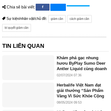
Chia sẻ bài viết:
Sự kiện/nhân vật/chủ đề:
giám cân
cách giảm cân
bí quyết giảm cân
TIN LIÊN QUAN
Khám phá gạc nhung
hươu ByPlay Sumo Deer
Antler Liquid cùng doanh
nhân Maria Tuyền
02/07/2024 07:36
Herbalife Việt Nam đạt
giải thưởng “Sản Phẩm
Vàng Vì Sức Khỏe Cộng
Đồng năm 2024”
08/05/2024 09:53