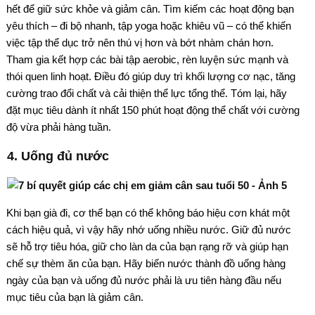
hết để giữ sức khỏe và giảm cân. Tìm kiếm các hoạt động bạn
yêu thích – đi bộ nhanh, tập yoga hoặc khiêu vũ – có thể khiến
việc tập thể dục trở nên thú vị hơn và bớt nhàm chán hơn.
Tham gia kết hợp các bài tập aerobic, rèn luyện sức mạnh và
thói quen linh hoạt. Điều đó giúp duy trì khối lượng cơ nạc, tăng
cường trao đổi chất và cải thiện thể lực tổng thể. Tóm lại, hãy
đặt mục tiêu dành ít nhất 150 phút hoạt động thể chất với cường
độ vừa phải hàng tuần.
4. Uống đủ nước
Khi bạn già đi, cơ thể bạn có thể không báo hiệu cơn khát một
cách hiệu quả, vì vậy hãy nhớ uống nhiều nước. Giữ đủ nước
sẽ hỗ trợ tiêu hóa, giữ cho làn da của bạn rạng rỡ và giúp hạn
chế sự thèm ăn của bạn. Hãy biến nước thành đồ uống hàng
ngày của bạn và uống đủ nước phải là ưu tiên hàng đầu nếu
mục tiêu của bạn là giảm cân.