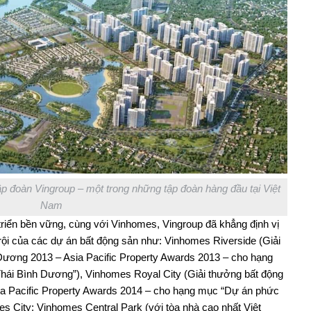
 đoàn Vingroup – một trong những tập đoàn hàng đầu tại Việt
Nam
triển bền vững, cùng với Vinhomes, Vingroup đã khẳng định vị
rội của các dự án bất động sản như: Vinhomes Riverside (Giải
Dương 2013 – Asia Pacific Property Awards 2013 – cho hạng
hái Bình Dương”), Vinhomes Royal City (Giải thưởng bất động
a Pacific Property Awards 2014 – cho hạng mục “Dự án phức
s City; Vinhomes Central Park (với tòa nhà cao nhất Việt