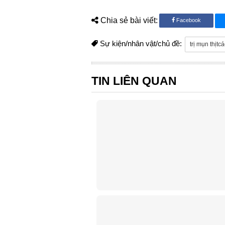
Chia sẻ bài viết:
Facebook
Sự kiện/nhân vật/chủ đề:
trị mụn thịtc
TIN LIÊN QUAN