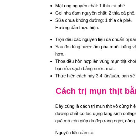
Mật ong nguyên chất: 1 thìa cà phê.
Gel nha đam nguyên chất: 2 thìa cà phê.
Sữa chua không đường: 1 thìa cà phê.
Hướng dẫn thực hiện:
Trộn đều các nguyên liệu đã chuẩn bị sẵ
Sau đó dùng nước ấm pha muối loãng vệ s
hơn.
Thoa đều hỗn hợp lên vùng mụn thịt khoả
bạn rửa sạch bằng nước mát.
Thực hiện cách này 3-4 lần/tuần, bạn sẽ 
Cách trị mụn thịt b
Đây cũng là cách trị mụn thịt vô cùng h
dưỡng chất có tác dụng tăng sinh collag
quả mà còn giúp da đẹp rạng ngời, căng 
Nguyên liệu cần có: