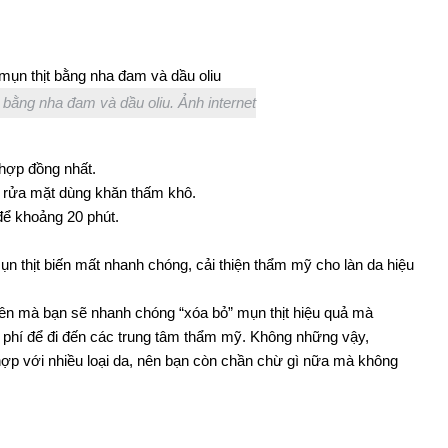
t bằng nha đam và dầu oliu. Ảnh internet
 hợp đồng nhất.
 rửa mặt dùng khăn thấm khô.
để khoảng 20 phút.
ụn thịt biến mất nhanh chóng, cải thiện thẩm mỹ cho làn da hiệu
trên mà bạn sẽ nhanh chóng “xóa bỏ” mụn thịt hiệu quả mà
hi phí để đi đến các trung tâm thẩm mỹ. Không những vậy,
hợp với nhiều loại da, nên bạn còn chần chừ gì nữa mà không