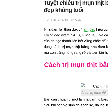
Tuyệt chiêu trị mụn thị
đẹp không tuổi
13/10/2017 14:19
Tào Vân
Nha đam là “thần dược”
làm đẹp
hiệu qu
lượng các vitamin A, B, C Mg, K… và c
của da, tạo thành liên kết vững chắc để t
dụng cách
trị mụn thịt bằng nha đam
k
mà còn trắng hồng rạng rỡ và tươi tắn h
Cách trị mụn thịt b
Cách trị mụn thị
Bạn cần chuẩn bị một lá nha đam to bản, 
Sau khi bạn vệ sinh da sạch sẽ, đã loại b