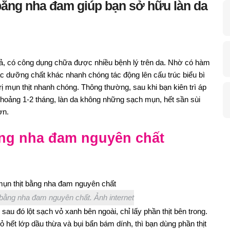
t bằng nha đam giúp bạn sở hữu làn da
ả, có công dụng chữa được nhiều bệnh lý trên da. Nhờ có hàm
ác dưỡng chất khác nhanh chóng tác động lên cấu trúc biểu bì
rị mụn thịt nhanh chóng. Thông thường, sau khi bạn kiên trì áp
hoảng 1-2 tháng, làn da không những sạch mụn, hết sần sùi
ơn.
ằng nha đam nguyên chất
t bằng nha đam nguyên chất. Ảnh internet
sau đó lột sạch vỏ xanh bên ngoài, chỉ lấy phần thịt bên trong.
ỏ hết lớp dầu thừa và bụi bẩn bám dính, thì bạn dùng phần thịt