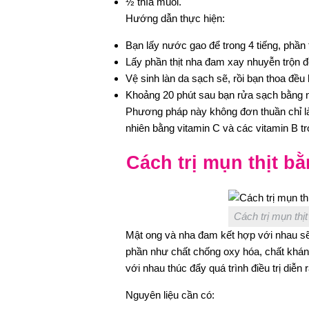
½ thìa muối.
Hướng dẫn thực hiện:
Bạn lấy nước gao để trong 4 tiếng, phần 
Lấy phần thịt nha đam xay nhuyễn trộn đ
Vệ sinh làn da sạch sẽ, rồi bạn thoa đều
Khoảng 20 phút sau bạn rửa sạch bằng 
Phương pháp này không đơn thuần chỉ là t
nhiên bằng vitamin C và các vitamin B 
Cách trị mụn thịt b
Cách trị mụn thị
Mật ong và nha đam kết hợp với nhau sẽ t
phần như chất chống oxy hóa, chất kháng
với nhau thúc đẩy quá trình điều trị diễn
Nguyên liệu cần có: