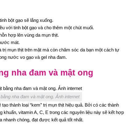
tinh bột gạo sẽ lắng xuống.
ều với tinh bột gạo và cho thêm một chút muối.
 hỗn hợp lên vùng da mụn thịt.
nước mát.
rị mụn thịt trên mặt mà còn chăm sóc da bạn một cách tự
trong nước vo gạo và gel nha đam.
ằng nha đam và mật ong
t bằng nha đam và mật ong. Ảnh internet
ạo thành loại “kem” trị mụn thịt hiệu quả. Bởi có các thành
 khuẩn, vitamin A, C, E trong các nguyên liệu này sẽ kết hợp
 ra nhanh chóng, đạt được kết quả tốt nhất.