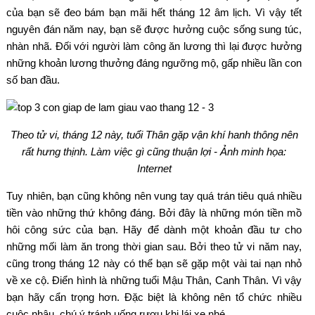
của bạn sẽ đeo bám bạn mãi hết tháng 12 âm lịch. Vì vậy tết
nguyên đán năm nay, bạn sẽ được hưởng cuộc sống sung túc,
nhàn nhã. Đối với người làm công ăn lương thì lại được hưởng
những khoản lương thưởng đáng ngưỡng mộ, gấp nhiều lần con
số ban đầu.
Theo tử vi, tháng 12 này, tuổi Thân gặp vận khí hanh thông nên
rất hưng thịnh. Làm việc gì cũng thuận lợi - Ảnh minh họa:
Internet
Tuy nhiên, bạn cũng không nên vung tay quá trán tiêu quá nhiều
tiền vào những thứ không đáng. Bởi đây là những món tiền mồ
hôi công sức của bạn. Hãy để dành một khoản đầu tư cho
những mối làm ăn trong thời gian sau. Bởi theo tử vi năm nay,
cũng trong tháng 12 này có thể bạn sẽ gặp một vài tai nạn nhỏ
về xe cộ. Điển hình là những tuổi Mậu Thân, Canh Thân. Vì vậy
bạn hãy cẩn trọng hơn. Đặc biệt là không nên tổ chức nhiều
cuộc nhậu, chú ý tránh uống rượu khi lái xe nhé.