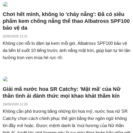
Chơi hết mình, không lo 'cháy nắng': Đã có siêu
phẩm kem chống nắng thể thao Albatross SPF100
bảo vệ da
20/05/2026 12:31
Không còn nỗi lo dặm lại kem mỗi giờ, Albatross SPF100 bảo vệ
da bền bỉ suốt 10 tiếng trước ánh nắng mặt trời, giúp bạn tự tin tận
hưởng trọn vẹn mùa hè rực rỡ.
Giải mã nước hoa SR Catchy: 'Mật mã' của Nữ
thần tình ái đánh thức mọi khao khát thầm kín
19/05/2026 12:28
Không cần phô trương bằng những lời hoa mỹ, nước hoa nữ SR
Catchy chọn cách chinh phục thế giới bằng thứ ngôn ngữ không
lời đầy mê hoặc. Được mệnh danh là 'mùi hương của Nữ thần
tình ái', tuyệt tác giọt hương này là sự giao thoa hoàn hảo giữa nét