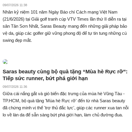
09/07/2026 11:38
Nhân kỷ niệm 101 năm Ngày Báo chí Cách mạng Việt Nam
(21/6/2026) tại Giải golf tranh cúp VTV Times lần thứ II diễn ra tại
sân Tân Sơn Nhất, Saras Beauty mang đến những giải pháp bảo
vệ da, giúp các golfer giữ vững phong độ để tự tin tung những cú
swing đẹp mắt.
Saras beauty cùng bộ quà tặng “Mùa hè Rực rỡ”:
Tiếp sức runner, bứt phá giới hạn
09/07/2026 11:36
Giữa cái nắng gắt và gió biển đặc trưng của mùa hè Vũng Tàu -
TP.HCM, bộ quà tặng 'Mùa hè Rực rỡ' đến từ nhà Saras beauty
đã chứng minh vị thế 'trợ thủ đắc lực', giúp các runner xua tan nỗi
lo về làn da để sẵn sàng bứt phá giới hạn, làm chủ đường đua.