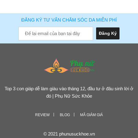
ĐĂNG KÝ TƯ VẤN CHĂM SÓC DA MIỄN PHÍ
Top 3 con giáp dễ làm giàu vào tháng 12, đầu tư ở đâu sinh lời ở
đó | Phụ Nữ Sức Khỏe
REVIEW
BLOG
MÃ GIẢM GIÁ
© 2021 phunusuckhoe.vn