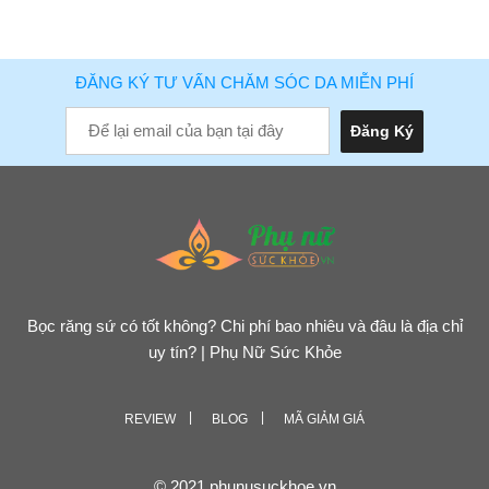
ĐĂNG KÝ TƯ VẤN CHĂM SÓC DA MIỄN PHÍ
Bọc răng sứ có tốt không? Chi phí bao nhiêu và đâu là địa chỉ
uy tín? | Phụ Nữ Sức Khỏe
REVIEW
BLOG
MÃ GIẢM GIÁ
© 2021 phunusuckhoe.vn