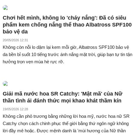
Chơi hết mình, không lo 'cháy nắng': Đã có siêu
phẩm kem chống nắng thể thao Albatross SPF100
bảo vệ da
20/05/2026 12:31
Không còn nỗi lo dặm lại kem mỗi giờ, Albatross SPF100 bảo vệ
da bền bỉ suốt 10 tiếng trước ánh nắng mặt trời, giúp bạn tự tin tận
hưởng trọn vẹn mùa hè rực rỡ.
Giải mã nước hoa SR Catchy: 'Mật mã' của Nữ
thần tình ái đánh thức mọi khao khát thầm kín
19/05/2026 12:28
Không cần phô trương bằng những lời hoa mỹ, nước hoa nữ SR
Catchy chọn cách chinh phục thế giới bằng thứ ngôn ngữ không
lời đầy mê hoặc. Được mệnh danh là 'mùi hương của Nữ thần