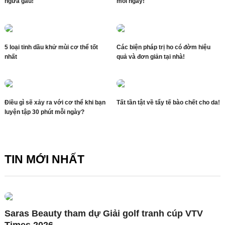
ngừa gàu!
mỗi ngày!
5 loại tinh dầu khử mùi cơ thể tốt
Các biện pháp trị ho có đờm hiệu
nhất
quả và đơn giản tại nhà!
Điều gì sẽ xảy ra với cơ thể khi bạn
Tất tần tật về tẩy tế bào chết cho da!
luyện tập 30 phút mỗi ngày?
TIN MỚI NHẤT
Saras Beauty tham dự Giải golf tranh cúp VTV