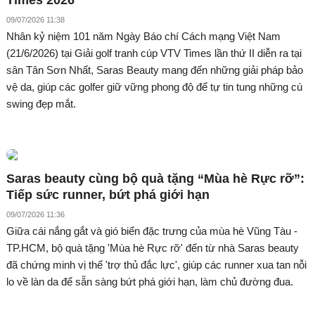
Times 2026
09/07/2026 11:38
Nhân kỷ niệm 101 năm Ngày Báo chí Cách mạng Việt Nam
(21/6/2026) tại Giải golf tranh cúp VTV Times lần thứ II diễn ra tại
sân Tân Sơn Nhất, Saras Beauty mang đến những giải pháp bảo
vệ da, giúp các golfer giữ vững phong độ để tự tin tung những cú
swing đẹp mắt.
Saras beauty cùng bộ quà tặng “Mùa hè Rực rỡ”:
Tiếp sức runner, bứt phá giới hạn
09/07/2026 11:36
Giữa cái nắng gắt và gió biển đặc trưng của mùa hè Vũng Tàu -
TP.HCM, bộ quà tặng 'Mùa hè Rực rỡ' đến từ nhà Saras beauty
đã chứng minh vị thế 'trợ thủ đắc lực', giúp các runner xua tan nỗi
lo về làn da để sẵn sàng bứt phá giới hạn, làm chủ đường đua.