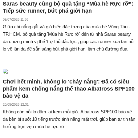
Saras beauty cùng bộ quà tặng “Mùa hè Rực rỡ”:
Tiếp sức runner, bứt phá giới hạn
09/07/2026 11:36
Giữa cái nắng gắt và gió biển đặc trưng của mùa hè Vũng Tàu -
TP.HCM, bộ quà tặng 'Mùa hè Rực rỡ' đến từ nhà Saras beauty
đã chứng minh vị thế 'trợ thủ đắc lực', giúp các runner xua tan nỗi
lo về làn da để sẵn sàng bứt phá giới hạn, làm chủ đường đua.
Chơi hết mình, không lo 'cháy nắng': Đã có siêu
phẩm kem chống nắng thể thao Albatross SPF100
bảo vệ da
20/05/2026 12:31
Không còn nỗi lo dặm lại kem mỗi giờ, Albatross SPF100 bảo vệ
da bền bỉ suốt 10 tiếng trước ánh nắng mặt trời, giúp bạn tự tin tận
hưởng trọn vẹn mùa hè rực rỡ.