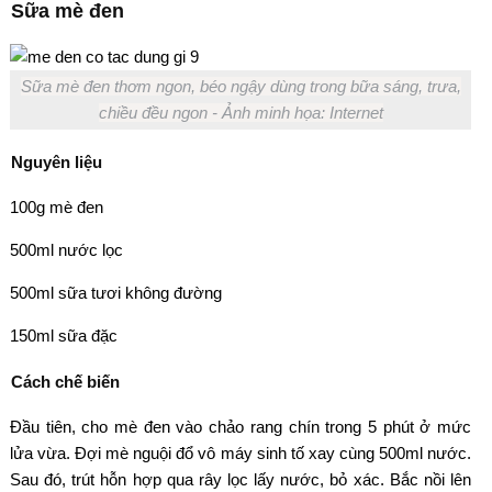
Sữa mè đen
Sữa mè đen thơm ngon, béo ngậy dùng trong bữa sáng, trưa,
chiều đều ngon - Ảnh minh họa: Internet
Nguyên liệu
100g mè đen
500ml nước lọc
500ml sữa tươi không đường
150ml sữa đặc
Cách chế biến
Đầu tiên, cho mè đen vào chảo rang chín trong 5 phút ở mức
lửa vừa. Đợi mè nguội đổ vô máy sinh tố xay cùng 500ml nước.
Sau đó, trút hỗn hợp qua rây lọc lấy nước, bỏ xác. Bắc nồi lên