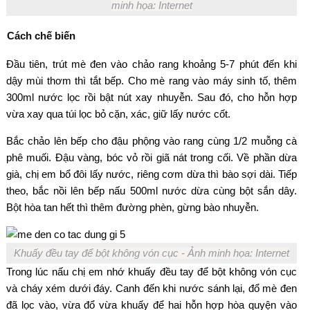
minh họa: Internet
Cách chế biến
Đầu tiên, trút mè đen vào chảo rang khoảng 5-7 phút đến khi
dậy mùi thơm thì tắt bếp. Cho mè rang vào máy sinh tố, thêm
300ml nước lọc rồi bật nút xay nhuyễn. Sau đó, cho hỗn hợp
vừa xay qua túi lọc bỏ cặn, xác, giữ lấy nước cốt.
Bắc chảo lên bếp cho đậu phộng vào rang cùng 1/2 muỗng cà
phê muối. Đậu vàng, bóc vỏ rồi giã nát trong cối. Về phần dừa
già, chị em bổ đôi lấy nước, riêng cơm dừa thì bào sợi dài. Tiếp
theo, bắc nồi lên bếp nấu 500ml nước dừa cùng bột sắn dây.
Bột hòa tan hết thì thêm đường phèn, gừng bào nhuyễn.
Khuấy đều tay để bột không vón cục - Ảnh minh họa: Internet
Trong lúc nấu chị em nhớ khuấy đều tay để bột không vón cục
và cháy xém dưới đáy. Canh đến khi nước sánh lại, đổ mè đen
đã lọc vào, vừa đổ vừa khuấy để hai hỗn hợp hòa quyện vào