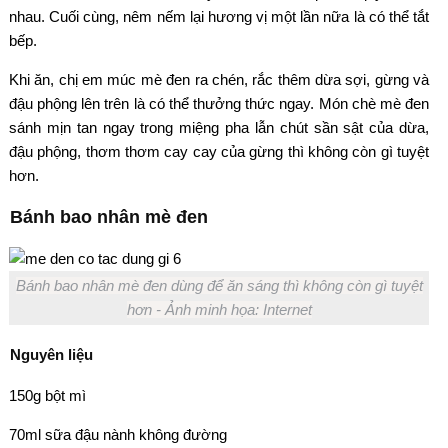
nhau. Cuối cùng, nêm nếm lại hương vị một lần nữa là có thể tắt
bếp.
Khi ăn, chị em múc mè đen ra chén, rắc thêm dừa sợi, gừng và
đậu phộng lên trên là có thể thưởng thức ngay. Món chè mè đen
sánh mịn tan ngay trong miệng pha lẫn chút sần sật của dừa,
đậu phộng, thơm thơm cay cay của gừng thì không còn gì tuyệt
hơn.
Bánh bao nhân mè đen
Bánh bao nhân mè đen dùng để ăn sáng thì không còn gì tuyệt
hơn - Ảnh minh họa: Internet
Nguyên liệu
150g bột mì
70ml sữa đậu nành không đường