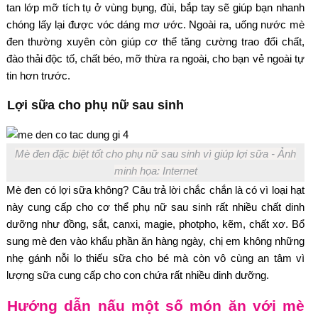
tan lớp mỡ tích tụ ở vùng bụng, đùi, bắp tay sẽ giúp bạn nhanh
chóng lấy lại được vóc dáng mơ ước. Ngoài ra, uống nước mè
đen thường xuyên còn giúp cơ thể tăng cường trao đổi chất,
đào thải độc tố, chất béo, mỡ thừa ra ngoài, cho bạn vẻ ngoài tự
tin hơn trước.
Lợi sữa cho phụ nữ sau sinh
Mè đen đặc biệt tốt cho phụ nữ sau sinh vì giúp lợi sữa - Ảnh
minh họa: Internet
Mè đen có lợi sữa không? Câu trả lời chắc chắn là có vì loại hạt
này cung cấp cho cơ thể phụ nữ sau sinh rất nhiều chất dinh
dưỡng như đồng, sắt, canxi, magie, photpho, kẽm, chất xơ. Bổ
sung mè đen vào khẩu phần ăn hàng ngày, chị em không những
nhẹ gánh nỗi lo thiếu sữa cho bé mà còn vô cùng an tâm vì
lượng sữa cung cấp cho con chứa rất nhiều dinh dưỡng.
Hướng dẫn nấu một số món ăn với mè