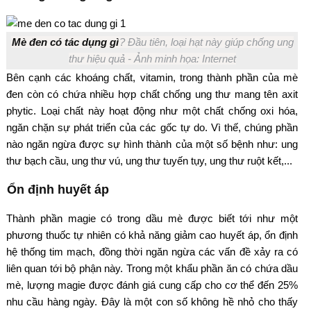
Mè đen có tác dụng gì
? Đầu tiên, loại hạt này giúp chống ung
thư hiệu quả - Ảnh minh họa: Internet
Bên cạnh các khoáng chất, vitamin, trong thành phần của mè
đen còn có chứa nhiều hợp chất chống ung thư mang tên axit
phytic. Loại chất này hoạt động như một chất chống oxi hóa,
ngăn chặn sự phát triển của các gốc tự do. Vì thế, chúng phần
nào ngăn ngừa được sự hình thành của một số bệnh như: ung
thư bạch cầu, ung thư vú, ung thư tuyến tụy, ung thư ruột kết,...
Ổn định huyết áp
Thành phần magie có trong dầu mè được biết tới như một
phương thuốc tự nhiên có khả năng giảm cao huyết áp, ổn định
hệ thống tim mạch, đồng thời ngăn ngừa các vấn đề xảy ra có
liên quan tới bộ phận này. Trong một khẩu phần ăn có chứa dầu
mè, lượng magie được đánh giá cung cấp cho cơ thể đến 25%
nhu cầu hàng ngày. Đây là một con số không hề nhỏ cho thấy