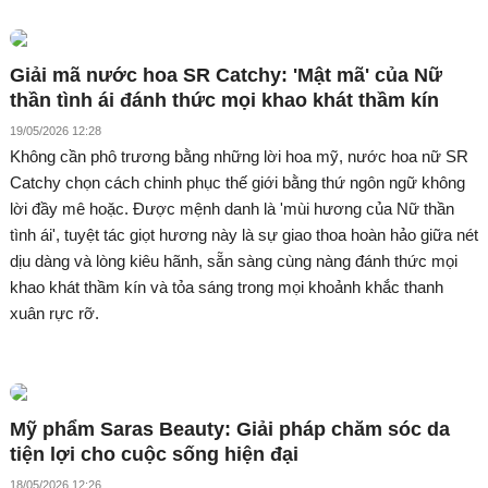
Giải mã nước hoa SR Catchy: 'Mật mã' của Nữ
thần tình ái đánh thức mọi khao khát thầm kín
19/05/2026 12:28
Không cần phô trương bằng những lời hoa mỹ, nước hoa nữ SR
Catchy chọn cách chinh phục thế giới bằng thứ ngôn ngữ không
lời đầy mê hoặc. Được mệnh danh là 'mùi hương của Nữ thần
tình ái', tuyệt tác giọt hương này là sự giao thoa hoàn hảo giữa nét
dịu dàng và lòng kiêu hãnh, sẵn sàng cùng nàng đánh thức mọi
khao khát thầm kín và tỏa sáng trong mọi khoảnh khắc thanh
xuân rực rỡ.
Mỹ phẩm Saras Beauty: Giải pháp chăm sóc da
tiện lợi cho cuộc sống hiện đại
18/05/2026 12:26