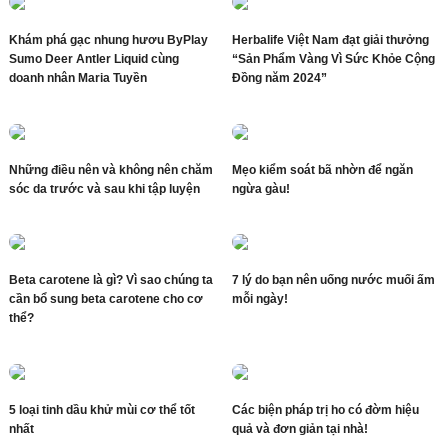
Khám phá gạc nhung hươu ByPlay
Herbalife Việt Nam đạt giải thưởng
Sumo Deer Antler Liquid cùng
“Sản Phẩm Vàng Vì Sức Khỏe Cộng
doanh nhân Maria Tuyền
Đồng năm 2024”
Những điều nên và không nên chăm
Mẹo kiểm soát bã nhờn để ngăn
sóc da trước và sau khi tập luyện
ngừa gàu!
Beta carotene là gì? Vì sao chúng ta
7 lý do bạn nên uống nước muối ấm
cần bổ sung beta carotene cho cơ
mỗi ngày!
thể?
5 loại tinh dầu khử mùi cơ thể tốt
Các biện pháp trị ho có đờm hiệu
nhất
quả và đơn giản tại nhà!