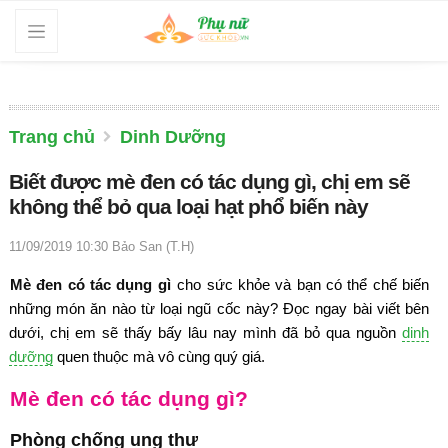
Trang chủ
Dinh Dưỡng
Biết được mè đen có tác dụng gì, chị em sẽ
không thể bỏ qua loại hạt phổ biến này
11/09/2019 10:30
Bảo San (T.H)
Mè đen có tác dụng gì
cho sức khỏe và bạn có thể chế biến
những món ăn nào từ loại ngũ cốc này? Đọc ngay bài viết bên
dưới, chị em sẽ thấy bấy lâu nay mình đã bỏ qua nguồn
dinh
dưỡng
quen thuộc mà vô cùng quý giá.
Mè đen có tác dụng gì?
Phòng chống ung thư