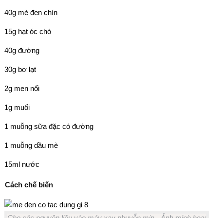
40g mè đen chín
15g hạt óc chó
40g đường
30g bơ lạt
2g men nổi
1g muối
1 muỗng sữa đặc có đường
1 muỗng dầu mè
15ml nước
Cách chế biến
Cho các nguyên liệu vào máy xay nhuyễn mịn - Ảnh minh họa: