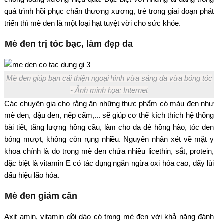
quá trình hồi phục chấn thương xương, trẻ trong giai đoạn phát
triển thì mè đen là một loại hạt tuyệt vời cho sức khỏe.
Mè đen trị tóc bạc, làm đẹp da
Mè đen giúp bạn cải thiện ngoại hình vừa sáng da vừa bóng tóc
- Ảnh minh họa: Internet
Các chuyên gia cho rằng ăn những thực phẩm có màu đen như
mè đen, đậu đen, nếp cẩm,... sẽ giúp cơ thể kích thích hệ thống
bài tiết, tăng lượng hồng cầu, làm cho da dẻ hồng hào, tóc đen
bóng mượt, không còn rụng nhiều. Nguyên nhân xét về mặt y
khoa chính là do trong mè đen chứa nhiều licethin, sắt, protein,
đặc biệt là vitamin E có tác dụng ngăn ngừa oxi hóa cao, đẩy lùi
dấu hiệu lão hóa.
Mè đen giảm cân
Axit amin, vitamin dồi dào có trong mè đen với khả năng đánh