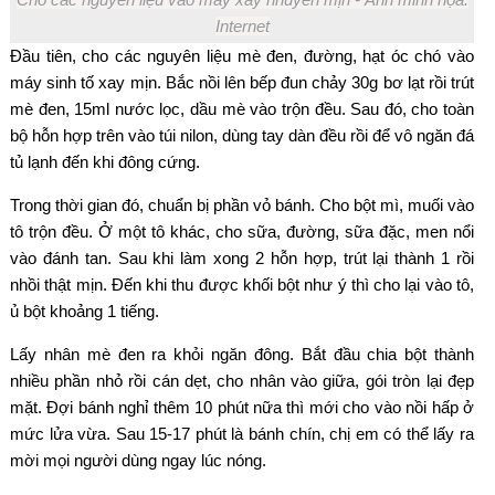
Internet
Đầu tiên, cho các nguyên liệu mè đen, đường, hạt óc chó vào
máy sinh tố xay mịn. Bắc nồi lên bếp đun chảy 30g bơ lạt rồi trút
mè đen, 15ml nước lọc, dầu mè vào trộn đều. Sau đó, cho toàn
bộ hỗn hợp trên vào túi nilon, dùng tay dàn đều rồi để vô ngăn đá
tủ lạnh đến khi đông cứng.
Trong thời gian đó, chuẩn bị phần vỏ bánh. Cho bột mì, muối vào
tô trộn đều. Ở một tô khác, cho sữa, đường, sữa đặc, men nổi
vào đánh tan. Sau khi làm xong 2 hỗn hợp, trút lại thành 1 rồi
nhồi thật mịn. Đến khi thu được khối bột như ý thì cho lại vào tô,
ủ bột khoảng 1 tiếng.
Lấy nhân mè đen ra khỏi ngăn đông. Bắt đầu chia bột thành
nhiều phần nhỏ rồi cán dẹt, cho nhân vào giữa, gói tròn lại đẹp
mặt. Đợi bánh nghỉ thêm 10 phút nữa thì mới cho vào nồi hấp ở
mức lửa vừa. Sau 15-17 phút là bánh chín, chị em có thể lấy ra
mời mọi người dùng ngay lúc nóng.