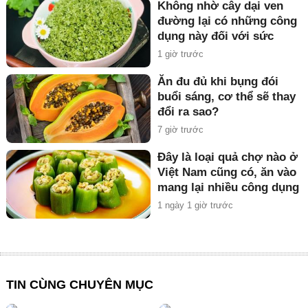
Không nhờ cây dại ven
đường lại có những công
dụng này đối với sức
khỏe
1 giờ trước
Ăn đu đủ khi bụng đói
buổi sáng, cơ thể sẽ thay
đổi ra sao?
7 giờ trước
Đây là loại quả chợ nào ở
Việt Nam cũng có, ăn vào
mang lại nhiều công dụng
bất ngờ
1 ngày 1 giờ trước
TIN CÙNG CHUYÊN MỤC