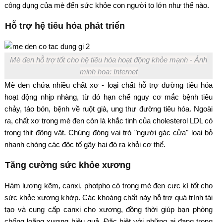
công dụng của mè đến sức khỏe con người to lớn như thế nào.
Hỗ trợ hệ tiêu hóa phát triển
Mè đen hỗ trợ tốt cho hệ tiêu hóa hoạt động khỏe mạnh - Ảnh
minh họa: Internet
Mè đen chứa nhiều chất xơ - loại chất hỗ trợ đường tiêu hóa
hoạt động nhịp nhàng, từ đó hạn chế nguy cơ mắc bệnh tiêu
chảy, táo bón, bệnh về ruột già, ung thư đường tiêu hóa. Ngoài
ra, chất xơ trong mè đen còn là khắc tinh của cholesterol LDL có
trong thịt động vật. Chúng đóng vai trò "người gác cửa" loại bỏ
nhanh chóng các độc tố gây hại đó ra khỏi cơ thể.
Tăng cường sức khỏe xương
Hàm lượng kẽm, canxi, photpho có trong mè đen cực kì tốt cho
sức khỏe xương khớp. Các khoáng chất này hỗ trợ quá trình tái
tạo và cung cấp canxi cho xương, đồng thời giúp bạn phòng
chống loãng xương hiệu quả. Đặc biệt với những ai đang trong