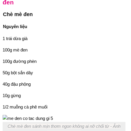
đen
Chè mè đen
Nguyên liệu
1 trái dừa già
100g mè đen
100g đường phèn
50g bột sắn dây
40g đậu phộng
10g gừng
1/2 muỗng cà phê muối
Chè mè đen sánh mịn thơm ngon không ai nỡ chối từ - Ảnh