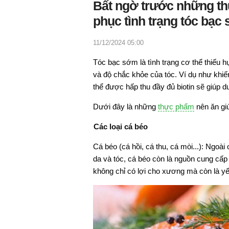
Bất ngờ trước những t
phục tình trạng tóc bạc
11/12/2024 05:00
Tóc bạc sớm là tình trạng cơ thể thiếu hụ
và độ chắc khỏe của tóc. Ví dụ như khiến
thể được hấp thu đầy đủ biotin sẽ giúp d
Dưới đây là những
thực phẩm
nên ăn giú
Các loại cá béo
Cá béo (cá hồi, cá thu, cá mòi...): Ngoà
da và tóc, cá béo còn là nguồn cung cấp 
không chỉ có lợi cho xương mà còn là yế