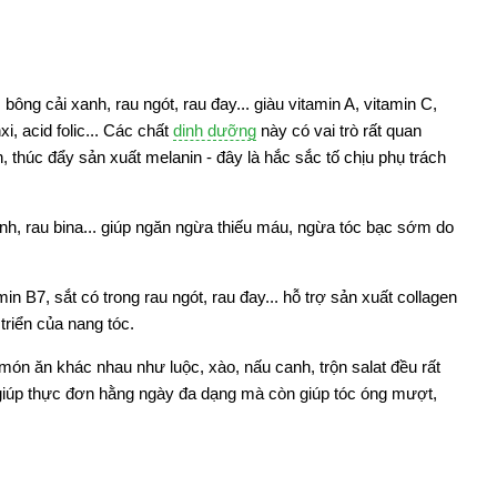
 bông cải xanh, rau ngót, rau đay... giàu vitamin A, vitamin C,
xi, acid folic... Các chất
dinh dưỡng
này có vai trò rất quan
 thúc đẩy sản xuất melanin - đây là hắc sắc tố chịu phụ trách
 xanh, rau bina... giúp ngăn ngừa thiếu máu, ngừa tóc bạc sớm do
min B7, sắt có trong rau ngót, rau đay... hỗ trợ sản xuất collagen
 triển của nang tóc.
 món ăn khác nhau như luộc, xào, nấu canh, trộn salat đều rất
giúp thực đơn hằng ngày đa dạng mà còn giúp tóc óng mượt,