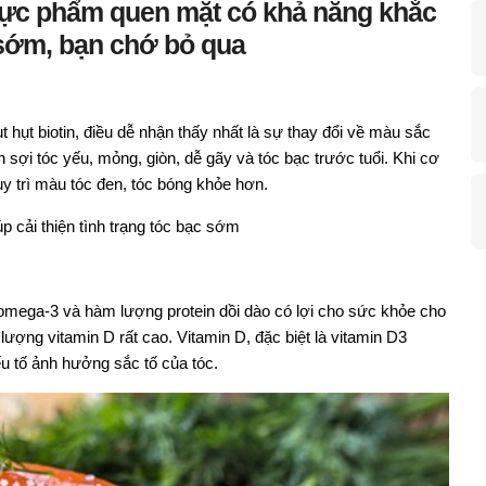
hực phẩm quen mặt có khả năng khắc
 sớm, bạn chớ bỏ qua
t hụt biotin, điều dễ nhận thấy nhất là sự thay đổi về màu sắc
 sợi tóc yếu, mỏng, giòn, dễ gãy và tóc bạc trước tuổi. Khi cơ
uy trì màu tóc đen, tóc bóng khỏe hơn.
p cải thiện tình trạng tóc bạc sớm
i omega-3 và hàm lượng protein dồi dào có lợi cho sức khỏe cho
lượng vitamin D rất cao. Vitamin D, đặc biệt là vitamin D3
u tố ảnh hưởng sắc tố của tóc.