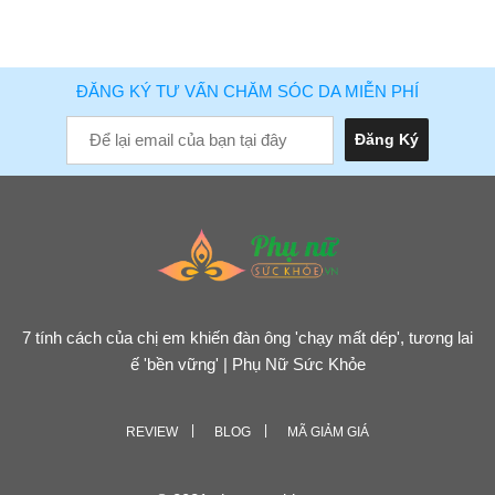
ĐĂNG KÝ TƯ VẤN CHĂM SÓC DA MIỄN PHÍ
7 tính cách của chị em khiến đàn ông 'chạy mất dép', tương lai
ế 'bền vững' | Phụ Nữ Sức Khỏe
REVIEW
BLOG
MÃ GIẢM GIÁ