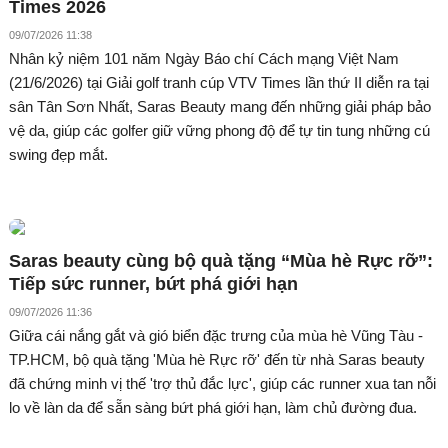
Times 2026
09/07/2026 11:38
Nhân kỷ niệm 101 năm Ngày Báo chí Cách mạng Việt Nam
(21/6/2026) tại Giải golf tranh cúp VTV Times lần thứ II diễn ra tại
sân Tân Sơn Nhất, Saras Beauty mang đến những giải pháp bảo
vệ da, giúp các golfer giữ vững phong độ để tự tin tung những cú
swing đẹp mắt.
Saras beauty cùng bộ quà tặng “Mùa hè Rực rỡ”:
Tiếp sức runner, bứt phá giới hạn
09/07/2026 11:36
Giữa cái nắng gắt và gió biển đặc trưng của mùa hè Vũng Tàu -
TP.HCM, bộ quà tặng 'Mùa hè Rực rỡ' đến từ nhà Saras beauty
đã chứng minh vị thế 'trợ thủ đắc lực', giúp các runner xua tan nỗi
lo về làn da để sẵn sàng bứt phá giới hạn, làm chủ đường đua.