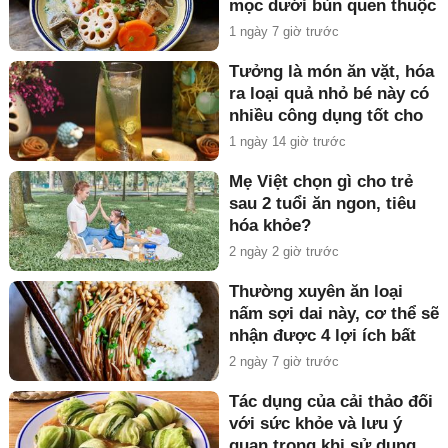
mọc dưới bùn quen thuộc
1 ngày 7 giờ trước
Tưởng là món ăn vặt, hóa
ra loại quả nhỏ bé này có
nhiều công dụng tốt cho
sức khỏe
1 ngày 14 giờ trước
Mẹ Việt chọn gì cho trẻ
sau 2 tuổi ăn ngon, tiêu
hóa khỏe?
2 ngày 2 giờ trước
Thường xuyên ăn loại
nấm sợi dai này, cơ thể sẽ
nhận được 4 lợi ích bất
ngờ!
2 ngày 7 giờ trước
Tác dụng của cải thảo đối
với sức khỏe và lưu ý
quan trọng khi sử dụng