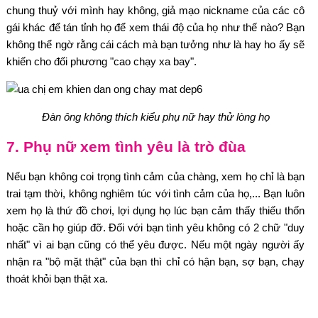
chung thuỷ với mình hay không, giả mạo nickname của các cô
gái khác để tán tỉnh họ để xem thái độ của họ như thế nào? Bạn
không thể ngờ rằng cái cách mà bạn tưởng như là hay ho ấy sẽ
khiến cho đối phương "cao chạy xa bay".
Đàn ông không thích kiểu phụ nữ hay thử lòng họ
7. Phụ nữ xem tình yêu là trò đùa
Nếu bạn không coi trọng tình cảm của chàng, xem họ chỉ là bạn
trai tạm thời, không nghiêm túc với tình cảm của họ,... Bạn luôn
xem họ là thứ đồ chơi, lợi dụng họ lúc bạn cảm thấy thiếu thốn
hoặc cần họ giúp đỡ. Đối với bạn tình yêu không có 2 chữ "duy
nhất" vì ai bạn cũng có thể yêu được. Nếu một ngày người ấy
nhận ra "bộ mặt thật" của bạn thì chỉ có hận bạn, sợ bạn, chạy
thoát khỏi bạn thật xa.