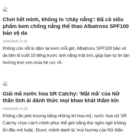
Chơi hết mình, không lo 'cháy nắng': Đã có siêu
phẩm kem chống nắng thể thao Albatross SPF100
bảo vệ da
20/05/2026 12:31
Không còn nỗi lo dặm lại kem mỗi giờ, Albatross SPF100 bảo vệ
da bền bỉ suốt 10 tiếng trước ánh nắng mặt trời, giúp bạn tự tin tận
hưởng trọn vẹn mùa hè rực rỡ.
Giải mã nước hoa SR Catchy: 'Mật mã' của Nữ
thần tình ái đánh thức mọi khao khát thầm kín
19/05/2026 12:28
Không cần phô trương bằng những lời hoa mỹ, nước hoa nữ SR
Catchy chọn cách chinh phục thế giới bằng thứ ngôn ngữ không
lời đầy mê hoặc. Được mệnh danh là 'mùi hương của Nữ thần