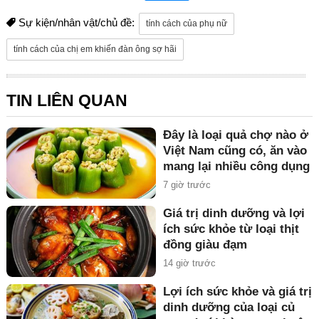
Sự kiện/nhân vật/chủ đề:
tính cách của phụ nữ
tính cách của chị em khiến đàn ông sợ hãi
TIN LIÊN QUAN
Đây là loại quả chợ nào ở
Việt Nam cũng có, ăn vào
mang lại nhiều công dụng
bất ngờ
7 giờ trước
Giá trị dinh dưỡng và lợi
ích sức khỏe từ loại thịt
đồng giàu đạm
14 giờ trước
Lợi ích sức khỏe và giá trị
dinh dưỡng của loại củ