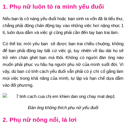
1. Phụ nữ luôn tỏ ra mình yếu đuối
Nếu bạn là cô nàng yếu đuối hoặc bạn sinh ra vốn đã là tiểu thư,
chẳng phải động chân động tay vào những việc hơi nặng nhọc 1
tí, luôn dựa dẫm và việc gì cũng phải cần đến tay bạn trai làm.
Có thể lúc mới yêu bạn sẽ được bạn trai chiều chuộng, không
để bạn phải động tay bất cứ việc gì, tuy nhiên về lâu dài họ sẽ
trở nên chán ghét bạn mà thôi. Không có người đàn ông nào
muốn phải phục vụ hầu hạ người phụ nữ của mình suốt đời. Vì
vậy, dù bạn có tính cách yếu đuối vẫn phải có ý chí cố gắng làm
mọi việc trong khả năng của mình, tự lập và hạn chế dựa dẫm
vào đối phương.
Đàn ông không thích phụ nữ yếu đuối
2. Phụ nữ nông nổi, lả lơi