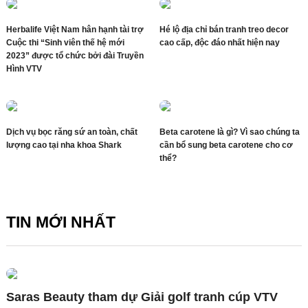
Herbalife Việt Nam hân hạnh tài trợ
Hé lộ địa chỉ bán tranh treo decor
Cuộc thi “Sinh viên thế hệ mới
cao cấp, độc đáo nhất hiện nay
2023” được tổ chức bởi đài Truyền
Hình VTV
Dịch vụ bọc răng sứ an toàn, chất
Beta carotene là gì? Vì sao chúng ta
lượng cao tại nha khoa Shark
cần bổ sung beta carotene cho cơ
thể?
TIN MỚI NHẤT
Saras Beauty tham dự Giải golf tranh cúp VTV