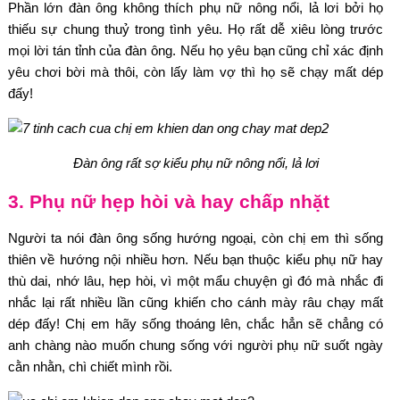
Phần lớn đàn ông không thích phụ nữ nông nổi, lả lơi bởi họ
thiếu sự chung thuỷ trong tình yêu. Họ rất dễ xiêu lòng trước
mọi lời tán tỉnh của đàn ông. Nếu họ yêu bạn cũng chỉ xác định
yêu chơi bời mà thôi, còn lấy làm vợ thì họ sẽ chạy mất dép
đấy!
Đàn ông rất sợ kiểu phụ nữ nông nổi, lả lơi
3. Phụ nữ hẹp hòi và hay chấp nhặt
Người ta nói đàn ông sống hướng ngoại, còn chị em thì sống
thiên về hướng nội nhiều hơn. Nếu bạn thuộc kiểu phụ nữ hay
thù dai, nhớ lâu, hẹp hòi, vì một mẩu chuyện gì đó mà nhắc đi
nhắc lại rất nhiều lần cũng khiến cho cánh mày râu chạy mất
dép đấy! Chị em hãy sống thoáng lên, chắc hẳn sẽ chẳng có
anh chàng nào muốn chung sống với người phụ nữ suốt ngày
cằn nhằn, chì chiết mình rồi.