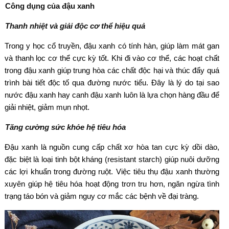
Công dụng của đậu xanh
Thanh nhiệt và giải độc cơ thể hiệu quả
Trong y học cổ truyền, đậu xanh có tính hàn, giúp làm mát gan
và thanh lọc cơ thể cực kỳ tốt. Khi đi vào cơ thể, các hoạt chất
trong đậu xanh giúp trung hòa các chất độc hại và thúc đẩy quá
trình bài tiết độc tố qua đường nước tiểu. Đây là lý do tại sao
nước đậu xanh hay canh đậu xanh luôn là lựa chọn hàng đầu để
giải nhiệt, giảm mụn nhọt.
Tăng cường sức khỏe hệ tiêu hóa
Đậu xanh là nguồn cung cấp chất xơ hòa tan cực kỳ dồi dào,
đặc biệt là loại tinh bột kháng (resistant starch) giúp nuôi dưỡng
các lợi khuẩn trong đường ruột. Việc tiêu thụ đậu xanh thường
xuyên giúp hệ tiêu hóa hoạt động trơn tru hơn, ngăn ngừa tình
trạng táo bón và giảm nguy cơ mắc các bệnh về đại tràng.