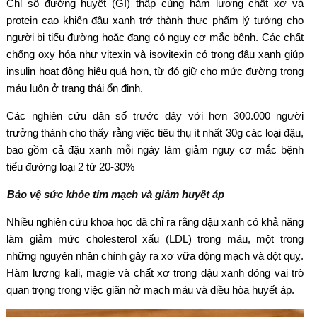
Chỉ số đường huyết (GI) thấp cùng hàm lượng chất xơ và
protein cao khiến đậu xanh trở thành thực phẩm lý tưởng cho
người bị tiểu đường hoặc đang có nguy cơ mắc bệnh. Các chất
chống oxy hóa như vitexin và isovitexin có trong đậu xanh giúp
insulin hoạt động hiệu quả hơn, từ đó giữ cho mức đường trong
máu luôn ở trạng thái ổn định.
Các nghiên cứu dân số trước đây với hơn 300.000 người
trưởng thành cho thấy rằng việc tiêu thụ ít nhất 30g các loại đậu,
bao gồm cả đậu xanh mỗi ngày làm giảm nguy cơ mắc bệnh
tiểu đường loại 2 từ 20-30%
Bảo vệ sức khỏe tim mạch và giảm huyết áp
Nhiều nghiên cứu khoa học đã chỉ ra rằng đậu xanh có khả năng
làm giảm mức cholesterol xấu (LDL) trong máu, một trong
những nguyên nhân chính gây ra xơ vữa động mạch và đột quỵ.
Hàm lượng kali, magie và chất xơ trong đậu xanh đóng vai trò
quan trọng trong việc giãn nở mạch máu và điều hòa huyết áp.