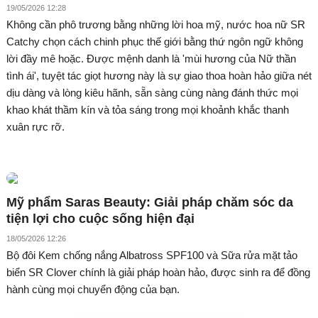
19/05/2026 12:28
Không cần phô trương bằng những lời hoa mỹ, nước hoa nữ SR
Catchy chọn cách chinh phục thế giới bằng thứ ngôn ngữ không
lời đầy mê hoặc. Được mệnh danh là 'mùi hương của Nữ thần
tình ái', tuyệt tác giọt hương này là sự giao thoa hoàn hảo giữa nét
dịu dàng và lòng kiêu hãnh, sẵn sàng cùng nàng đánh thức mọi
khao khát thầm kín và tỏa sáng trong mọi khoảnh khắc thanh
xuân rực rỡ.
Mỹ phẩm Saras Beauty: Giải pháp chăm sóc da
tiện lợi cho cuộc sống hiện đại
18/05/2026 12:26
Bộ đôi Kem chống nắng Albatross SPF100 và Sữa rửa mặt tảo
biển SR Clover chính là giải pháp hoàn hảo, được sinh ra để đồng
hành cùng mọi chuyển động của bạn.