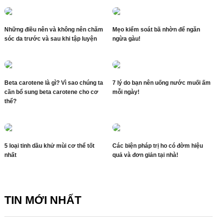
Những điều nên và không nên chăm
Mẹo kiểm soát bã nhờn để ngăn
sóc da trước và sau khi tập luyện
ngừa gàu!
Beta carotene là gì? Vì sao chúng ta
7 lý do bạn nên uống nước muối ấm
cần bổ sung beta carotene cho cơ
mỗi ngày!
thể?
5 loại tinh dầu khử mùi cơ thể tốt
Các biện pháp trị ho có đờm hiệu
nhất
quả và đơn giản tại nhà!
TIN MỚI NHẤT