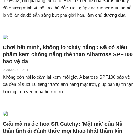
TP.HCM, bộ quà tặng 'Mùa hè Rực rỡ' đến từ nhà Saras beauty
đã chứng minh vị thế 'trợ thủ đắc lực', giúp các runner xua tan nỗi
lo về làn da để sẵn sàng bứt phá giới hạn, làm chủ đường đua.
Chơi hết mình, không lo 'cháy nắng': Đã có siêu
phẩm kem chống nắng thể thao Albatross SPF100
bảo vệ da
20/05/2026 12:31
Không còn nỗi lo dặm lại kem mỗi giờ, Albatross SPF100 bảo vệ
da bền bỉ suốt 10 tiếng trước ánh nắng mặt trời, giúp bạn tự tin tận
hưởng trọn vẹn mùa hè rực rỡ.
Giải mã nước hoa SR Catchy: 'Mật mã' của Nữ
thần tình ái đánh thức mọi khao khát thầm kín