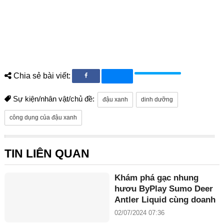
Chia sẻ bài viết:
Sự kiện/nhân vật/chủ đề:
đậu xanh
dinh dưỡng
công dụng của đậu xanh
TIN LIÊN QUAN
Khám phá gạc nhung
hươu ByPlay Sumo Deer
Antler Liquid cùng doanh
nhân Maria Tuyền
02/07/2024 07:36