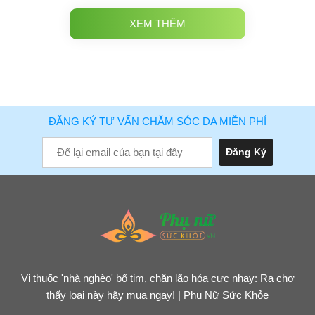
XEM THÊM
ĐĂNG KÝ TƯ VẤN CHĂM SÓC DA MIỄN PHÍ
Vị thuốc 'nhà nghèo' bổ tim, chặn lão hóa cực nhạy: Ra chợ
thấy loại này hãy mua ngay! | Phụ Nữ Sức Khỏe