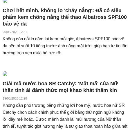
Chơi hết mình, không lo 'cháy nắng': Đã có siêu
phẩm kem chống nắng thể thao Albatross SPF100
bảo vệ da
20/05/2026 12:31
Không còn nỗi lo dặm lại kem mỗi giờ, Albatross SPF100 bảo vệ
da bền bỉ suốt 10 tiếng trước ánh nắng mặt trời, giúp bạn tự tin tận
hưởng trọn vẹn mùa hè rực rỡ.
Giải mã nước hoa SR Catchy: 'Mật mã' của Nữ
thần tình ái đánh thức mọi khao khát thầm kín
19/05/2026 12:28
Không cần phô trương bằng những lời hoa mỹ, nước hoa nữ SR
Catchy chọn cách chinh phục thế giới bằng thứ ngôn ngữ không
lời đầy mê hoặc. Được mệnh danh là 'mùi hương của Nữ thần
tình ái', tuyệt tác giọt hương này là sự giao thoa hoàn hảo giữa nét