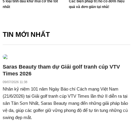
5 loại tinh dầu khử mùi cơ thể tốt
Các biện pháp trị ho có đờm hiệu
nhất
quả và đơn giản tại nhà!
TIN MỚI NHẤT
Saras Beauty tham dự Giải golf tranh cúp VTV
Times 2026
09/07/2026 11:38
Nhân kỷ niệm 101 năm Ngày Báo chí Cách mạng Việt Nam
(21/6/2026) tại Giải golf tranh cúp VTV Times lần thứ II diễn ra tại
sân Tân Sơn Nhất, Saras Beauty mang đến những giải pháp bảo
vệ da, giúp các golfer giữ vững phong độ để tự tin tung những cú
swing đẹp mắt.