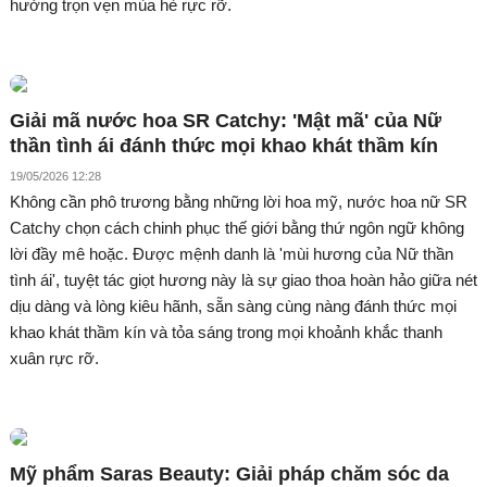
hưởng trọn vẹn mùa hè rực rỡ.
Giải mã nước hoa SR Catchy: 'Mật mã' của Nữ
thần tình ái đánh thức mọi khao khát thầm kín
19/05/2026 12:28
Không cần phô trương bằng những lời hoa mỹ, nước hoa nữ SR
Catchy chọn cách chinh phục thế giới bằng thứ ngôn ngữ không
lời đầy mê hoặc. Được mệnh danh là 'mùi hương của Nữ thần
tình ái', tuyệt tác giọt hương này là sự giao thoa hoàn hảo giữa nét
dịu dàng và lòng kiêu hãnh, sẵn sàng cùng nàng đánh thức mọi
khao khát thầm kín và tỏa sáng trong mọi khoảnh khắc thanh
xuân rực rỡ.
Mỹ phẩm Saras Beauty: Giải pháp chăm sóc da