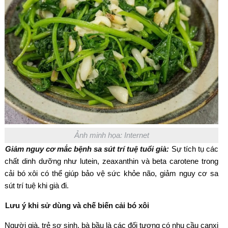
Ảnh minh họa: Internet
Giảm nguy cơ mắc bệnh sa sút trí tuệ tuổi già:
Sự tích tụ các
chất dinh dưỡng như lutein, zeaxanthin và beta carotene trong
cải bó xôi có thể giúp bảo vệ sức khỏe não, giảm nguy cơ sa
sút trí tuệ khi già đi.
Lưu ý khi sử dùng và chế biến cải bó xôi
Người già, trẻ sơ sinh, bà bầu là các đối tượng có nhu cầu canxi