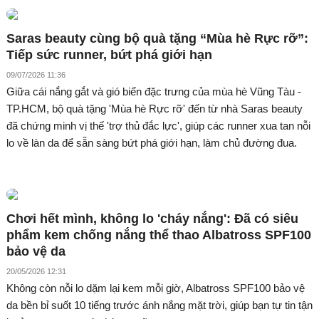
Saras beauty cùng bộ quà tặng “Mùa hè Rực rỡ”:
Tiếp sức runner, bứt phá giới hạn
09/07/2026 11:36
Giữa cái nắng gắt và gió biển đặc trưng của mùa hè Vũng Tàu -
TP.HCM, bộ quà tặng 'Mùa hè Rực rỡ' đến từ nhà Saras beauty
đã chứng minh vị thế 'trợ thủ đắc lực', giúp các runner xua tan nỗi
lo về làn da để sẵn sàng bứt phá giới hạn, làm chủ đường đua.
Chơi hết mình, không lo 'cháy nắng': Đã có siêu
phẩm kem chống nắng thể thao Albatross SPF100
bảo vệ da
20/05/2026 12:31
Không còn nỗi lo dặm lại kem mỗi giờ, Albatross SPF100 bảo vệ
da bền bỉ suốt 10 tiếng trước ánh nắng mặt trời, giúp bạn tự tin tận