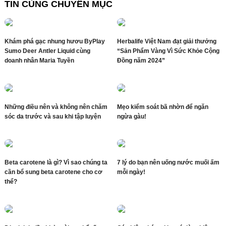
TIN CÙNG CHUYÊN MỤC
Khám phá gạc nhung hươu ByPlay
Herbalife Việt Nam đạt giải thưởng
Sumo Deer Antler Liquid cùng
“Sản Phẩm Vàng Vì Sức Khỏe Cộng
doanh nhân Maria Tuyền
Đồng năm 2024”
Những điều nên và không nên chăm
Mẹo kiểm soát bã nhờn để ngăn
sóc da trước và sau khi tập luyện
ngừa gàu!
Beta carotene là gì? Vì sao chúng ta
7 lý do bạn nên uống nước muối ấm
cần bổ sung beta carotene cho cơ
mỗi ngày!
thể?