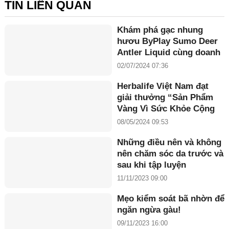
TIN LIÊN QUAN
Khám phá gạc nhung
hươu ByPlay Sumo Deer
Antler Liquid cùng doanh
nhân Maria Tuyền
02/07/2024 07:36
Herbalife Việt Nam đạt
giải thưởng “Sản Phẩm
Vàng Vì Sức Khỏe Cộng
Đồng năm 2024”
08/05/2024 09:53
Những điều nên và không
nên chăm sóc da trước và
sau khi tập luyện
11/11/2023 09:00
Mẹo kiểm soát bã nhờn để
ngăn ngừa gàu!
09/11/2023 16:00