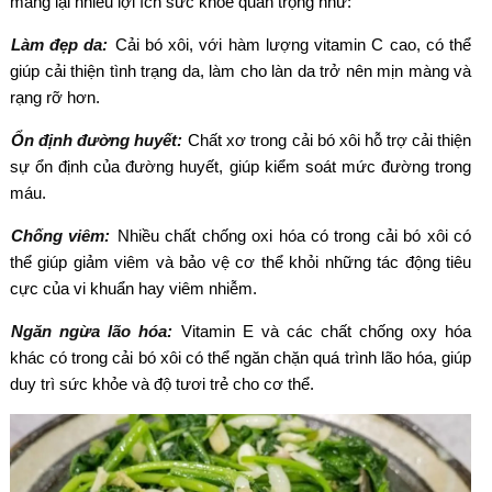
mang lại nhiều lợi ích sức khỏe quan trọng như:
Làm đẹp da:
Cải bó xôi, với hàm lượng vitamin C cao, có thể
giúp cải thiện tình trạng da, làm cho làn da trở nên mịn màng và
rạng rỡ hơn.
Ổn định đường huyết:
Chất xơ trong cải bó xôi hỗ trợ cải thiện
sự ổn định của đường huyết, giúp kiểm soát mức đường trong
máu.
Chống viêm:
Nhiều chất chống oxi hóa có trong cải bó xôi có
thể giúp giảm viêm và bảo vệ cơ thể khỏi những tác động tiêu
cực của vi khuẩn hay viêm nhiễm.
Ngăn ngừa lão hóa:
Vitamin E và các chất chống oxy hóa
khác có trong cải bó xôi có thể ngăn chặn quá trình lão hóa, giúp
duy trì sức khỏe và độ tươi trẻ cho cơ thể.