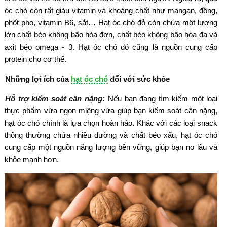
óc chó còn rất giàu vitamin và khoáng chất như mangan, đồng,
phốt pho, vitamin B6, sắt… Hạt óc chó đỏ còn chứa một lượng
lớn chất béo không bão hòa đơn, chất béo không bão hòa đa và
axit béo omega - 3. Hạt óc chó đỏ cũng là nguồn cung cấp
protein cho cơ thể.
Những lợi ích của
hạt óc chó
đối với sức khỏe
Hỗ trợ kiểm soát cân nặng:
Nếu bạn đang tìm kiếm một loại
thực phẩm vừa ngon miệng vừa giúp bạn kiểm soát cân nặng,
hạt óc chó chính là lựa chọn hoàn hảo. Khác với các loại snack
thông thường chứa nhiều đường và chất béo xấu, hạt óc chó
cung cấp một nguồn năng lượng bền vững, giúp bạn no lâu và
khỏe mạnh hơn.