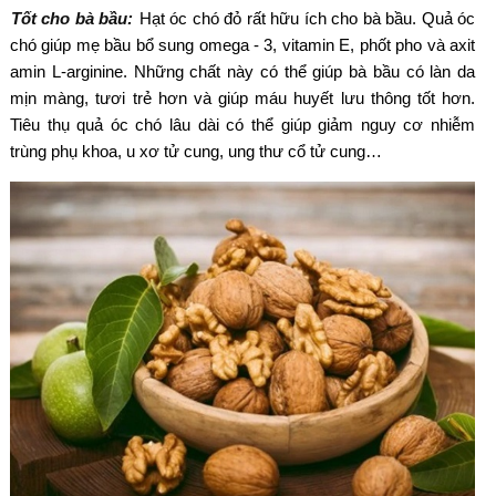
Tốt cho bà bầu:
Hạt óc chó đỏ rất hữu ích cho bà bầu. Quả óc
chó giúp mẹ bầu bổ sung omega - 3, vitamin E, phốt pho và axit
amin L-arginine. Những chất này có thể giúp bà bầu có làn da
mịn màng, tươi trẻ hơn và giúp máu huyết lưu thông tốt hơn.
Tiêu thụ quả óc chó lâu dài có thể giúp giảm nguy cơ nhiễm
trùng phụ khoa, u xơ tử cung, ung thư cổ tử cung…