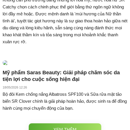
Catchy chọn cách chinh phục thế giới bằng thứ ngôn ngữ không
lời đầy mê hoặc. Được mệnh danh là 'mùi hương của Nữ thần
tình ái', tuyệt tác giọt hương này là sự giao thoa hoàn hảo giữa nét
dịu dàng và lòng kiêu hãnh, sẵn sàng cùng nàng đánh thức mọi
khao khát thầm kín và tỏa sáng trong mọi khoảnh khắc thanh
xuân rực rỡ.
Mỹ phẩm Saras Beauty: Giải pháp chăm sóc da
tiện lợi cho cuộc sống hiện đại
18/05/2026 12:26
Bộ đôi Kem chống nắng Albatross SPF100 và Sữa rửa mặt tảo
biển SR Clover chính là giải pháp hoàn hảo, được sinh ra để đồng
hành cùng mọi chuyển động của bạn.
XEM THÊM