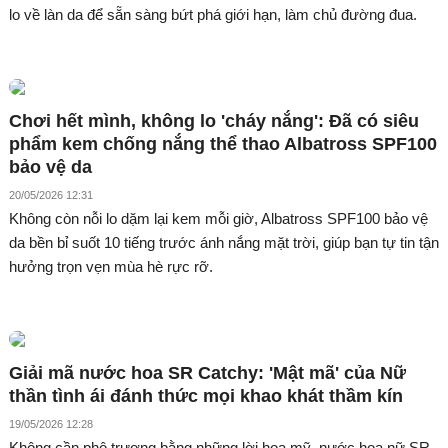
lo về làn da để sẵn sàng bứt phá giới hạn, làm chủ đường đua.
Chơi hết mình, không lo 'cháy nắng': Đã có siêu
phẩm kem chống nắng thể thao Albatross SPF100
bảo vệ da
20/05/2026 12:31
Không còn nỗi lo dặm lại kem mỗi giờ, Albatross SPF100 bảo vệ
da bền bỉ suốt 10 tiếng trước ánh nắng mặt trời, giúp bạn tự tin tận
hưởng trọn vẹn mùa hè rực rỡ.
Giải mã nước hoa SR Catchy: 'Mật mã' của Nữ
thần tình ái đánh thức mọi khao khát thầm kín
19/05/2026 12:28
Không cần phô trương bằng những lời hoa mỹ, nước hoa nữ SR