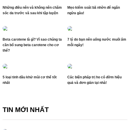
Những điều nên và không nên chăm
Mẹo kiểm soát bã nhờn để ngăn
sóc da trước và sau khi tập luyện
ngừa gàu!
Beta carotene là gì? Vì sao chúng ta
7 lý do bạn nên uống nước muối ấm
cần bổ sung beta carotene cho cơ
mỗi ngày!
thể?
5 loại tinh dầu khử mùi cơ thể tốt
Các biện pháp trị ho có đờm hiệu
nhất
quả và đơn giản tại nhà!
TIN MỚI NHẤT