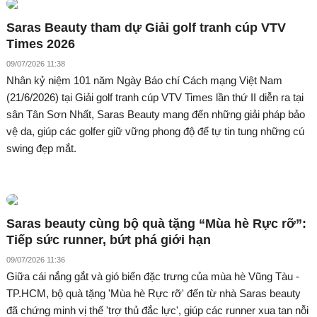
Saras Beauty tham dự Giải golf tranh cúp VTV
Times 2026
09/07/2026 11:38
Nhân kỷ niệm 101 năm Ngày Báo chí Cách mạng Việt Nam
(21/6/2026) tại Giải golf tranh cúp VTV Times lần thứ II diễn ra tại
sân Tân Sơn Nhất, Saras Beauty mang đến những giải pháp bảo
vệ da, giúp các golfer giữ vững phong độ để tự tin tung những cú
swing đẹp mắt.
Saras beauty cùng bộ quà tặng “Mùa hè Rực rỡ”:
Tiếp sức runner, bứt phá giới hạn
09/07/2026 11:36
Giữa cái nắng gắt và gió biển đặc trưng của mùa hè Vũng Tàu -
TP.HCM, bộ quà tặng 'Mùa hè Rực rỡ' đến từ nhà Saras beauty
đã chứng minh vị thế 'trợ thủ đắc lực', giúp các runner xua tan nỗi