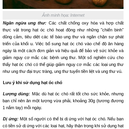
Ảnh minh họa: Internet
Ngăn ngừa ung thư:
Các chất chống oxy hóa và hợp chất
thực vật trong hạt óc chó hoạt động như những "chiến binh"
dũng cảm, tiêu diệt các tế bào ung thư và ngăn chặn sự phát
triển của khối u. Việc bổ sung hạt óc chó vào chế độ ăn hàng
ngày là một cách đơn giản và hiệu quả để bảo vệ sức khỏe và
giảm nguy cơ mắc các bệnh ung thư. Một số nghiên cứu cho
thấy hạt óc chó có thể giúp giảm nguy cơ mắc các loại ung thư
như ung thư đại trực tràng, ung thư tuyến tiền liệt và ung thư vú.
Lưu ý khi sử dụng hạt óc chó
Lượng dùng:
Mặc dù hạt óc chó rất tốt cho sức khỏe, nhưng
bạn chỉ nên ăn một lượng vừa phải, khoảng 30g (tương đương
1 nắm tay) mỗi ngày.
Dị ứng:
Một số người có thể bị dị ứng với hạt óc chó. Nếu bạn
có tiền sử dị ứng với các loại hạt, hãy thận trọng khi sử dụng hạt