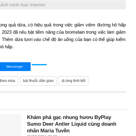
Ảnh minh họa: Internet
ong quả dứa, có hiệu quả trong việc giảm viêm đường hô hấp
m 2023 đã nêu bật tiềm năng của bromelain trong việc làm giảm
. Thêm dứa tươi vào chế độ ăn uống của bạn có thể giúp kiểm
hô hấp.
Messenger
 theo mùa
bài thuốc dân gian
dị ứng thời tiết
Khám phá gạc nhung hươu ByPlay
Sumo Deer Antler Liquid cùng doanh
nhân Maria Tuyền