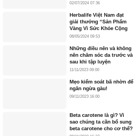
nhân Maria Tuyền
02/07/2024 07:36
Herbalife Việt Nam đạt
giải thưởng “Sản Phẩm
Vàng Vì Sức Khỏe Cộng
Đồng năm 2024”
08/05/2024 09:53
Những điều nên và không
nên chăm sóc da trước và
sau khi tập luyện
11/11/2023 09:00
Mẹo kiểm soát bã nhờn để
ngăn ngừa gàu!
09/11/2023 16:00
Beta carotene là gì? Vì
sao chúng ta cần bổ sung
beta carotene cho cơ thể?