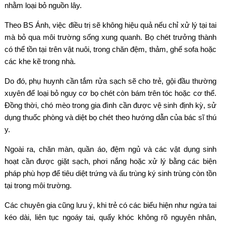
nhằm loại bỏ nguồn lây.
Theo BS Ánh, việc điều trị sẽ không hiệu quả nếu chỉ xử lý tại tai
mà bỏ qua môi trường sống xung quanh. Bọ chét trưởng thành
có thể tồn tại trên vật nuôi, trong chăn đệm, thảm, ghế sofa hoặc
các khe kẽ trong nhà.
Do đó, phụ huynh cần tắm rửa sạch sẽ cho trẻ, gội đầu thường
xuyên để loại bỏ nguy cơ bọ chét còn bám trên tóc hoặc cơ thể.
Đồng thời, chó mèo trong gia đình cần được vệ sinh định kỳ, sử
dụng thuốc phòng và diệt bọ chét theo hướng dẫn của bác sĩ thú
y.
Ngoài ra, chăn màn, quần áo, đệm ngủ và các vật dụng sinh
hoạt cần được giặt sạch, phơi nắng hoặc xử lý bằng các biện
pháp phù hợp để tiêu diệt trứng và ấu trùng ký sinh trùng còn tồn
tại trong môi trường.
Các chuyên gia cũng lưu ý, khi trẻ có các biểu hiện như ngứa tai
kéo dài, liên tục ngoáy tai, quấy khóc không rõ nguyên nhân,