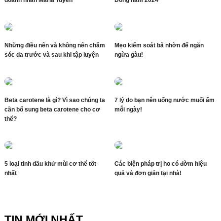
doanh nhân Maria Tuyền
Đồng năm 2024”
Những điều nên và không nên chăm
Mẹo kiểm soát bã nhờn để ngăn
sóc da trước và sau khi tập luyện
ngừa gàu!
Beta carotene là gì? Vì sao chúng ta
7 lý do bạn nên uống nước muối ấm
cần bổ sung beta carotene cho cơ
mỗi ngày!
thể?
5 loại tinh dầu khử mùi cơ thể tốt
Các biện pháp trị ho có đờm hiệu
nhất
quả và đơn giản tại nhà!
TIN MỚI NHẤT