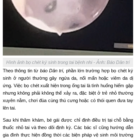
Hình ảnh bọ chét ký sinh trong tai bệnh nhi - Ảnh: Báo Dân trí
Theo thông tin từ
báo Dân trí,
phần lớn trường hợp bọ chét ký
sinh ở người thường gây ngứa da, nổi mẩn hoặc viêm da dị
ứng. Việc bọ chét xuất hiện trong ống tai là tình huống hiếm gặp
nhưng không phải không thể xảy ra, đặc biệt ở trẻ nhỏ thường
xuyên nằm, chơi đùa cùng thú cưng hoặc có thói quen đưa tay
lên tai.
Sau khi thăm khám, bé gái được chỉ định điều trị tại chỗ bằng
thuốc nhỏ tai và theo dõi định kỳ. Các bác sĩ cũng hướng dẫn
gia đình thực hiện đồng thời các biện pháp vệ sinh môi trường