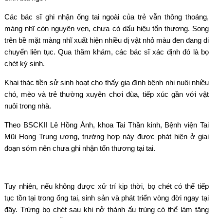
Các bác sĩ ghi nhận ống tai ngoài của trẻ vẫn thông thoáng,
màng nhĩ còn nguyên vẹn, chưa có dấu hiệu tổn thương. Song
trên bề mặt màng nhĩ xuất hiện nhiều dị vật nhỏ màu đen đang di
chuyển liên tục. Qua thăm khám, các bác sĩ xác định đó là bọ
chét ký sinh.
Khai thác tiền sử sinh hoạt cho thấy gia đình bệnh nhi nuôi nhiều
chó, mèo và trẻ thường xuyên chơi đùa, tiếp xúc gần với vật
nuôi trong nhà.
Theo BSCKII Lê Hồng Ánh, khoa Tai Thần kinh, Bệnh viện Tai
Mũi Họng Trung ương, trường hợp này được phát hiện ở giai
đoạn sớm nên chưa ghi nhận tổn thương tại tai.
Tuy nhiên, nếu không được xử trí kịp thời, bọ chét có thể tiếp
tục tồn tại trong ống tai, sinh sản và phát triển vòng đời ngay tại
đây. Trứng bọ chét sau khi nở thành ấu trùng có thể làm tăng