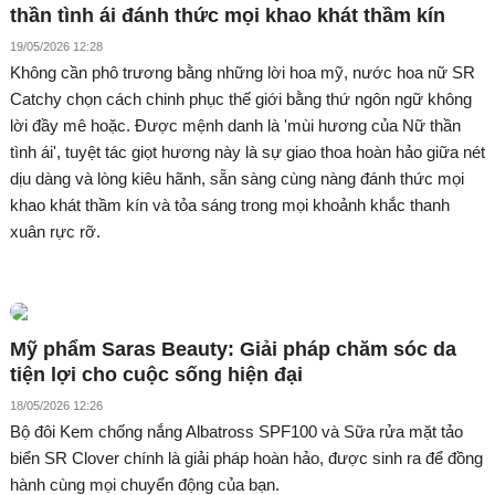
thần tình ái đánh thức mọi khao khát thầm kín
19/05/2026 12:28
Không cần phô trương bằng những lời hoa mỹ, nước hoa nữ SR
Catchy chọn cách chinh phục thế giới bằng thứ ngôn ngữ không
lời đầy mê hoặc. Được mệnh danh là 'mùi hương của Nữ thần
tình ái', tuyệt tác giọt hương này là sự giao thoa hoàn hảo giữa nét
dịu dàng và lòng kiêu hãnh, sẵn sàng cùng nàng đánh thức mọi
khao khát thầm kín và tỏa sáng trong mọi khoảnh khắc thanh
xuân rực rỡ.
Mỹ phẩm Saras Beauty: Giải pháp chăm sóc da
tiện lợi cho cuộc sống hiện đại
18/05/2026 12:26
Bộ đôi Kem chống nắng Albatross SPF100 và Sữa rửa mặt tảo
biển SR Clover chính là giải pháp hoàn hảo, được sinh ra để đồng
hành cùng mọi chuyển động của bạn.