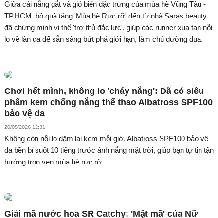
Giữa cái nắng gắt và gió biển đặc trưng của mùa hè Vũng Tàu -
TP.HCM, bộ quà tặng 'Mùa hè Rực rỡ' đến từ nhà Saras beauty
đã chứng minh vị thế 'trợ thủ đắc lực', giúp các runner xua tan nỗi
lo về làn da để sẵn sàng bứt phá giới hạn, làm chủ đường đua.
Chơi hết mình, không lo 'cháy nắng': Đã có siêu
phẩm kem chống nắng thể thao Albatross SPF100
bảo vệ da
20/05/2026 12:31
Không còn nỗi lo dặm lại kem mỗi giờ, Albatross SPF100 bảo vệ
da bền bỉ suốt 10 tiếng trước ánh nắng mặt trời, giúp bạn tự tin tận
hưởng trọn vẹn mùa hè rực rỡ.
Giải mã nước hoa SR Catchy: 'Mật mã' của Nữ