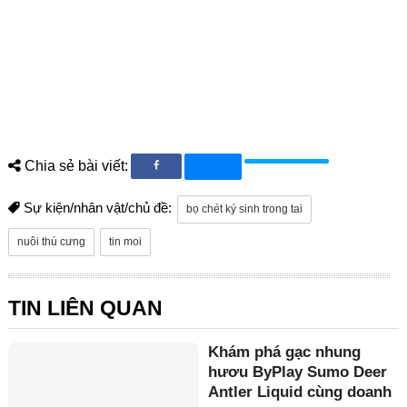
Chia sẻ bài viết:
Sự kiện/nhân vật/chủ đề:
bọ chét ký sinh trong tai
nuôi thú cưng
tin moi
TIN LIÊN QUAN
Khám phá gạc nhung
hươu ByPlay Sumo Deer
Antler Liquid cùng doanh