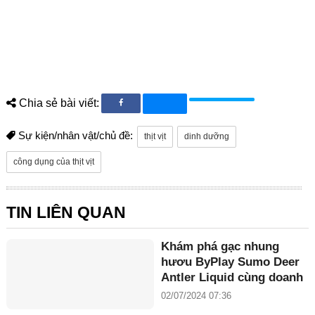
Chia sẻ bài viết:
Sự kiện/nhân vật/chủ đề:
thịt vịt
dinh dưỡng
công dụng của thịt vịt
TIN LIÊN QUAN
Khám phá gạc nhung
hươu ByPlay Sumo Deer
Antler Liquid cùng doanh
nhân Maria Tuyền
02/07/2024 07:36