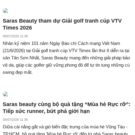
Saras Beauty tham dự Giải golf tranh cúp VTV
Times 2026
09/07/2026 11:38
Nhân kỷ niệm 101 năm Ngày Báo chí Cách mạng Việt Nam
(21/6/2026) tại Giải golf tranh cúp VTV Times lần thứ II diễn ra tại
sân Tân Sơn Nhất, Saras Beauty mang đến những giải pháp bảo
vệ da, giúp các golfer giữ vững phong độ để tự tin tung những cú
swing đẹp mắt.
Saras beauty cùng bộ quà tặng “Mùa hè Rực rỡ”:
Tiếp sức runner, bứt phá giới hạn
09/07/2026 11:36
Giữa cái nắng gắt và gió biển đặc trưng của mùa hè Vũng Tàu -
TP.HCM, bộ quà tặng 'Mùa hè Rực rỡ' đến từ nhà Saras beauty