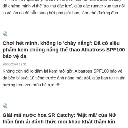
đã chứng minh vị thế 'trợ thủ đắc lực', giúp các runner xua tan nỗi
lo về làn da để sẵn sàng bứt phá giới hạn, làm chủ đường đua.
Chơi hết mình, không lo 'cháy nắng': Đã có siêu
phẩm kem chống nắng thể thao Albatross SPF100
bảo vệ da
20/05/2026 12:31
Không còn nỗi lo dặm lại kem mỗi giờ, Albatross SPF100 bảo vệ
da bền bỉ suốt 10 tiếng trước ánh nắng mặt trời, giúp bạn tự tin tận
hưởng trọn vẹn mùa hè rực rỡ.
Giải mã nước hoa SR Catchy: 'Mật mã' của Nữ
thần tình ái đánh thức mọi khao khát thầm kín