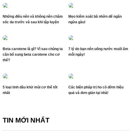
Những điều nên và không nên chăm
Mẹo kiểm soát bã nhờn để ngăn
sóc da trước và sau khi tập luyện
ngừa gàu!
Beta carotene là gì? Vì sao chúng ta
7 lý do bạn nên uống nước muối ấm
cần bổ sung beta carotene cho cơ
mỗi ngày!
thể?
5 loại tinh dầu khử mùi cơ thể tốt
Các biện pháp trị ho có đờm hiệu
nhất
quả và đơn giản tại nhà!
TIN MỚI NHẤT