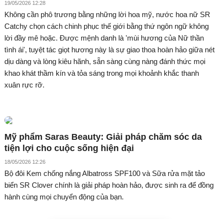
19/05/2026 12:28
Không cần phô trương bằng những lời hoa mỹ, nước hoa nữ SR
Catchy chọn cách chinh phục thế giới bằng thứ ngôn ngữ không
lời đầy mê hoặc. Được mệnh danh là 'mùi hương của Nữ thần
tình ái', tuyệt tác giọt hương này là sự giao thoa hoàn hảo giữa nét
dịu dàng và lòng kiêu hãnh, sẵn sàng cùng nàng đánh thức mọi
khao khát thầm kín và tỏa sáng trong mọi khoảnh khắc thanh
xuân rực rỡ.
Mỹ phẩm Saras Beauty: Giải pháp chăm sóc da
tiện lợi cho cuộc sống hiện đại
18/05/2026 12:26
Bộ đôi Kem chống nắng Albatross SPF100 và Sữa rửa mặt tảo
biển SR Clover chính là giải pháp hoàn hảo, được sinh ra để đồng
hành cùng mọi chuyển động của bạn.