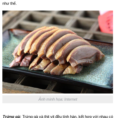
như thế.
Ảnh minh họa: Internet
Trứng gà:
Trứng gà và thịt vịt đều tính hàn, kết hợp với nhau có