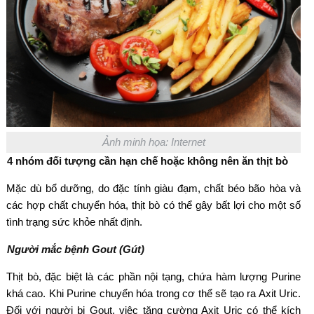
Ảnh minh họa: Internet
4 nhóm đối tượng cần hạn chế hoặc không nên ăn thịt bò
Mặc dù bổ dưỡng, do đặc tính giàu đạm, chất béo bão hòa và
các hợp chất chuyển hóa, thịt bò có thể gây bất lợi cho một số
tình trạng sức khỏe nhất định.
Người mắc bệnh Gout (Gút)
Thịt bò, đặc biệt là các phần nội tạng, chứa hàm lượng Purine
khá cao. Khi Purine chuyển hóa trong cơ thể sẽ tạo ra Axit Uric.
Đối với người bị Gout, việc tăng cường Axit Uric có thể kích