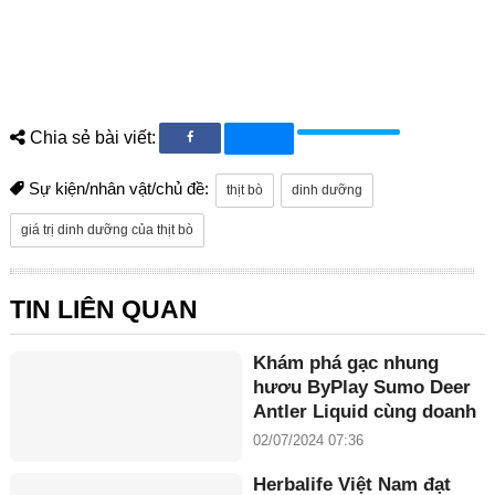
Chia sẻ bài viết:
Sự kiện/nhân vật/chủ đề:
thịt bò
dinh dưỡng
giá trị dinh dưỡng của thịt bò
TIN LIÊN QUAN
Khám phá gạc nhung
hươu ByPlay Sumo Deer
Antler Liquid cùng doanh
nhân Maria Tuyền
02/07/2024 07:36
Herbalife Việt Nam đạt