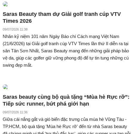
Saras Beauty tham dự Giải golf tranh cúp VTV
Times 2026
09/07/2026 11:38
Nhân kỷ niệm 101 năm Ngày Báo chí Cách mạng Việt Nam
(21/6/2026) tại Giải golf tranh cúp VTV Times lần thứ II diễn ra tại
sân Tân Sơn Nhất, Saras Beauty mang đến những giải pháp bảo
vệ da, giúp các golfer giữ vững phong độ để tự tin tung những cú
swing đẹp mắt.
Saras beauty cùng bộ quà tặng “Mùa hè Rực rỡ”:
Tiếp sức runner, bứt phá giới hạn
09/07/2026 11:36
Giữa cái nắng gắt và gió biển đặc trưng của mùa hè Vũng Tàu -
TP.HCM, bộ quà tặng 'Mùa hè Rực rỡ' đến từ nhà Saras beauty
đã chứng minh vị thế 'trợ thủ đắc lực', giúp các runner xua tan nỗi