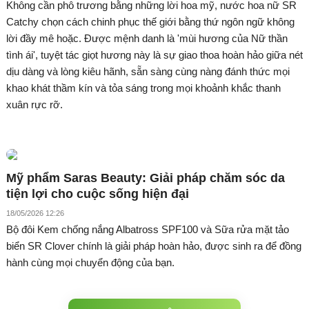
Không cần phô trương bằng những lời hoa mỹ, nước hoa nữ SR
Catchy chọn cách chinh phục thế giới bằng thứ ngôn ngữ không
lời đầy mê hoặc. Được mệnh danh là 'mùi hương của Nữ thần
tình ái', tuyệt tác giọt hương này là sự giao thoa hoàn hảo giữa nét
dịu dàng và lòng kiêu hãnh, sẵn sàng cùng nàng đánh thức mọi
khao khát thầm kín và tỏa sáng trong mọi khoảnh khắc thanh
xuân rực rỡ.
Mỹ phẩm Saras Beauty: Giải pháp chăm sóc da
tiện lợi cho cuộc sống hiện đại
18/05/2026 12:26
Bộ đôi Kem chống nắng Albatross SPF100 và Sữa rửa mặt tảo
biển SR Clover chính là giải pháp hoàn hảo, được sinh ra để đồng
hành cùng mọi chuyển động của bạn.