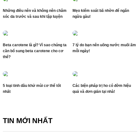
Những điều nên và không nên chăm
Mẹo kiểm soát bã nhờn để ngăn
sóc da trước và sau khi tập luyện
ngừa gàu!
Beta carotene là gì? Vì sao chúng ta
7 lý do bạn nên uống nước muối ấm
cần bổ sung beta carotene cho cơ
mỗi ngày!
thể?
5 loại tinh dầu khử mùi cơ thể tốt
Các biện pháp trị ho có đờm hiệu
nhất
quả và đơn giản tại nhà!
TIN MỚI NHẤT