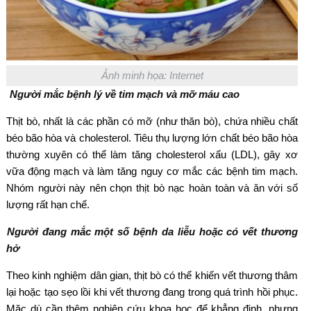
Ảnh minh họa: Internet
Người mắc bệnh lý về tim mạch và mỡ máu cao
Thịt bò, nhất là các phần có mỡ (như thăn bò), chứa nhiều chất
béo bão hòa và cholesterol. Tiêu thụ lượng lớn chất béo bão hòa
thường xuyên có thể làm tăng cholesterol xấu (LDL), gây xơ
vữa động mạch và làm tăng nguy cơ mắc các bệnh tim mạch.
Nhóm người này nên chọn thịt bò nạc hoàn toàn và ăn với số
lượng rất hạn chế.
Người đang mắc một số bệnh da liễu hoặc có vết thương
hở
Theo kinh nghiệm dân gian, thịt bò có thể khiến vết thương thâm
lại hoặc tạo sẹo lồi khi vết thương đang trong quá trình hồi phục.
Mặc dù cần thêm nghiên cứu khoa học để khẳng định, nhưng