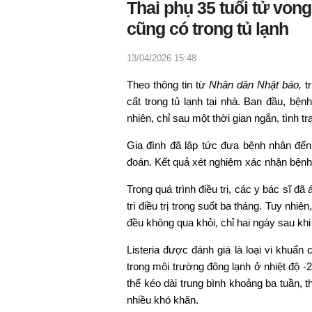
Thai phụ 35 tuổi tử von
cũng có trong tủ lạnh
13/04/2026 15:48
Theo thông tin từ
Nhân dân Nhật báo,
tr
cất trong tủ lạnh tại nhà. Ban đầu, bện
nhiên, chỉ sau một thời gian ngắn, tình
Gia đình đã lập tức đưa bệnh nhân đến
đoán. Kết quả xét nghiệm xác nhận bệnh 
Trong quá trình điều trị, các y bác sĩ đ
trì điều trị trong suốt ba tháng. Tuy nhi
đều không qua khỏi, chỉ hai ngày sau khi
Listeria được đánh giá là loại vi khuẩn
trong môi trường đông lạnh ở nhiệt độ -
thể kéo dài trung bình khoảng ba tuần, 
nhiều khó khăn.