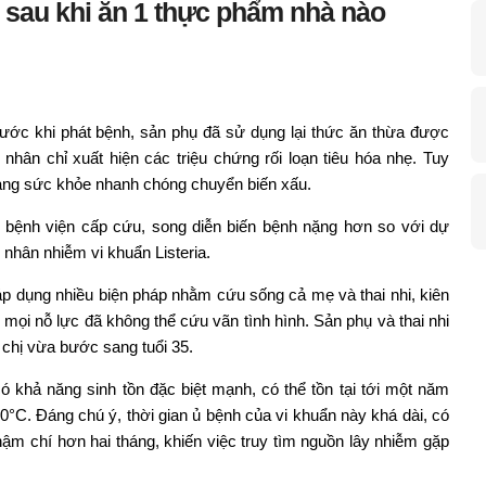
g sau khi ăn 1 thực phẩm nhà nào
ước khi phát bệnh, sản phụ đã sử dụng lại thức ăn thừa được
h nhân chỉ xuất hiện các triệu chứng rối loạn tiêu hóa nhẹ. Tuy
 trạng sức khỏe nhanh chóng chuyển biến xấu.
 bệnh viện cấp cứu, song diễn biến bệnh nặng hơn so với dự
nhân nhiễm vi khuẩn Listeria.
ã áp dụng nhiều biện pháp nhằm cứu sống cả mẹ và thai nhi, kiên
ên, mọi nỗ lực đã không thể cứu vãn tình hình. Sản phụ và thai nhi
 chị vừa bước sang tuổi 35.
 có khả năng sinh tồn đặc biệt mạnh, có thể tồn tại tới một năm
20°C. Đáng chú ý, thời gian ủ bệnh của vi khuẩn này khá dài, có
thậm chí hơn hai tháng, khiến việc truy tìm nguồn lây nhiễm gặp