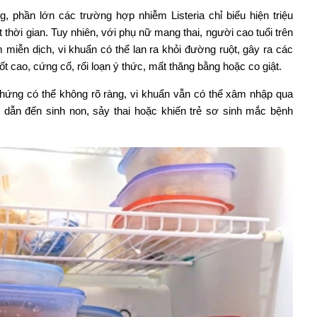
, phần lớn các trường hợp nhiễm Listeria chỉ biểu hiện triệu
thời gian. Tuy nhiên, với phụ nữ mang thai, người cao tuổi trên
m miễn dịch, vi khuẩn có thể lan ra khỏi đường ruột, gây ra các
t cao, cứng cổ, rối loạn ý thức, mất thăng bằng hoặc co giật.
 chứng có thể không rõ ràng, vi khuẩn vẫn có thể xâm nhập qua
i, dẫn đến sinh non, sảy thai hoặc khiến trẻ sơ sinh mắc bệnh