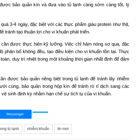
được bảo quản kín và đưa vào tủ lạnh càng sớm càng tốt, lý
quá 3-4 ngày, đặc biệt với các thực phẩm giàu protein như thịt,
 tránh tạo thuận lợi cho vi khuẩn phát triển.
cần được thực hiện kỹ lưỡng. Việc chỉ hâm nóng sơ qua, đặc
 độ phân bố không đều, tạo điều kiện cho vi khuẩn tồn tại. Thực
àn, duy trì nhiệt trong một khoảng thời gian nhất định để đảm
n được bảo quản riêng biệt trong tủ lạnh để tránh lây nhiễm
ới cùng, bảo quản trong hộp kín để tránh rò rỉ dịch sang các
vệ sinh định kỳ nhằm hạn chế sự tích tụ của vi khuẩn.
Messenger
rong tủ lạnh
nhiễm khuẩn
tin moi