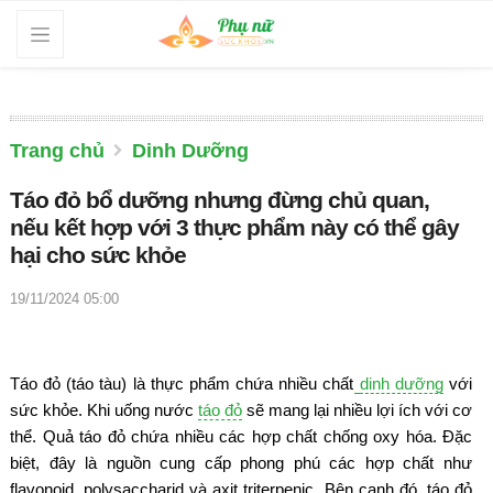
Trang chủ
Dinh Dưỡng
Táo đỏ bổ dưỡng nhưng đừng chủ quan,
nếu kết hợp với 3 thực phẩm này có thể gây
hại cho sức khỏe
19/11/2024 05:00
Táo đỏ (táo tàu) là thực phẩm chứa nhiều chất
dinh dưỡng
với
sức khỏe. Khi uống nước
táo đỏ
sẽ mang lại nhiều lợi ích với cơ
thể. Quả táo đỏ chứa nhiều các hợp chất chống oxy hóa. Đặc
biệt, đây là nguồn cung cấp phong phú các hợp chất như
flavonoid, polysaccharid và axit triterpenic. Bên cạnh đó, táo đỏ