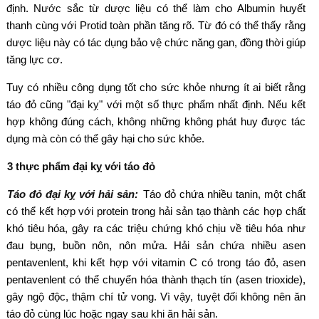
định. Nước sắc từ dược liệu có thể làm cho Albumin huyết
thanh cùng với Protid toàn phần tăng rõ. Từ đó có thể thấy rằng
dược liệu này có tác dụng bảo vệ chức năng gan, đồng thời giúp
tăng lực cơ.
Tuy có nhiều công dụng tốt cho sức khỏe nhưng ít ai biết rằng
táo đỏ cũng "đại kỵ" với một số thực phẩm nhất định. Nếu kết
hợp không đúng cách, không những không phát huy được tác
dụng mà còn có thể gây hại cho sức khỏe.
3 thực phẩm đại kỵ với táo đỏ
Táo đỏ đại kỵ với hải sản:
Táo đỏ chứa nhiều tanin, một chất
có thể kết hợp với protein trong hải sản tạo thành các hợp chất
khó tiêu hóa, gây ra các triệu chứng khó chịu về tiêu hóa như
đau bụng, buồn nôn, nôn mửa. Hải sản chứa nhiều asen
pentavenlent, khi kết hợp với vitamin C có trong táo đỏ, asen
pentavenlent có thể chuyển hóa thành thạch tín (asen trioxide),
gây ngộ độc, thậm chí tử vong. Vì vậy, tuyệt đối không nên ăn
táo đỏ cùng lúc hoặc ngay sau khi ăn hải sản.