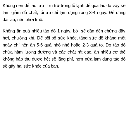
Không nên để táo tươi lưu trữ trong tủ lạnh để quá lâu do vậy sẽ
làm giảm đủ chất, tối ưu chỉ lạm dụng rong 3-4 ngày. Để dùng
dài lâu, nên phơi khô.
Không ăn quá nhiều táo đỏ 1 ngày, bởi sẽ dẫn đến chứng đầy
hơi, chướng khí. Để bồi bổ sức khỏe, tăng sức đề kháng một
ngày chỉ nên ăn 5-6 quả nhỏ nhỏ hoặc 2-3 quả to. Do táo đỏ
chứa hàm lượng đường và các chất rất cao, ăn nhiều cơ thể
không hấp thụ được hết sẽ lãng phí, hơn nữa lạm dụng táo đỏ
sẽ gây hại sức khỏe của bạn.