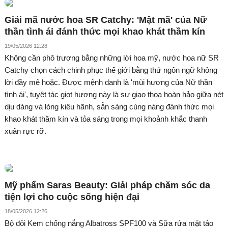
Giải mã nước hoa SR Catchy: 'Mật mã' của Nữ
thần tình ái đánh thức mọi khao khát thầm kín
19/05/2026 12:28
Không cần phô trương bằng những lời hoa mỹ, nước hoa nữ SR
Catchy chọn cách chinh phục thế giới bằng thứ ngôn ngữ không
lời đầy mê hoặc. Được mệnh danh là 'mùi hương của Nữ thần
tình ái', tuyệt tác giọt hương này là sự giao thoa hoàn hảo giữa nét
dịu dàng và lòng kiêu hãnh, sẵn sàng cùng nàng đánh thức mọi
khao khát thầm kín và tỏa sáng trong mọi khoảnh khắc thanh
xuân rực rỡ.
Mỹ phẩm Saras Beauty: Giải pháp chăm sóc da
tiện lợi cho cuộc sống hiện đại
18/05/2026 12:26
Bộ đôi Kem chống nắng Albatross SPF100 và Sữa rửa mặt tảo