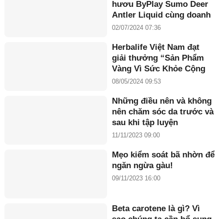
hươu ByPlay Sumo Deer
Antler Liquid cùng doanh
nhân Maria Tuyền
02/07/2024 07:36
Herbalife Việt Nam đạt
giải thưởng “Sản Phẩm
Vàng Vì Sức Khỏe Cộng
Đồng năm 2024”
08/05/2024 09:53
Những điều nên và không
nên chăm sóc da trước và
sau khi tập luyện
11/11/2023 09:00
Mẹo kiểm soát bã nhờn để
ngăn ngừa gàu!
09/11/2023 16:00
Beta carotene là gì? Vì