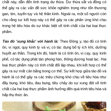
chất này, dẫn đến tình trạng dư thừa. Dư thừa sắt và đồng có
thể gây ra các vấn đề sức khỏe nghiêm trọng như tổn thương
gan, tim, tuyến tụy và hệ thần kinh. Ngoài ra, một số người còn
cho rằng sự kết hợp này có thể gây ra các phản ứng khó chịu
trong hệ tiêu hóa do sự khác biệt về tính chất của hai loại thực
phẩm.
Táo đỏ 'xung khắc' với hành lá:
Theo Đông y, táo đỏ có tính
ôn, vị ngọt, quy kinh tỳ và vị, có tác dụng bổ tỳ ích khí, dưỡng
huyết an thần. Trong khi đó, hành lá có tính ôn, vị cay, quy kinh
phế, có tác dụng phát tán phong hàn, thông dương hoạt lạc. Hai
loại thực phẩm này có tính chất đối lập nhau, khi kết hợp có thể
gây ra sự mất cân bằng trong cơ thể. Sự kết hợp giữa táo đỏ và
hành lá có thể gây ra các triệu chứng khó chịu về tiêu hóa như
đầy bụng, khó tiêu, đau bụng, tiêu chảy do sự xung đột về tính
chất của hai loại thực phẩm ảnh hưởng đến quá trình tiêu hóa và
hấp thụ thức ăn.