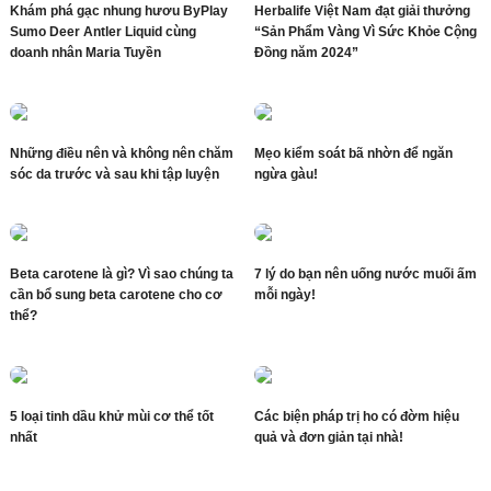
Khám phá gạc nhung hươu ByPlay
Herbalife Việt Nam đạt giải thưởng
Sumo Deer Antler Liquid cùng
“Sản Phẩm Vàng Vì Sức Khỏe Cộng
doanh nhân Maria Tuyền
Đồng năm 2024”
Những điều nên và không nên chăm
Mẹo kiểm soát bã nhờn để ngăn
sóc da trước và sau khi tập luyện
ngừa gàu!
Beta carotene là gì? Vì sao chúng ta
7 lý do bạn nên uống nước muối ấm
cần bổ sung beta carotene cho cơ
mỗi ngày!
thể?
5 loại tinh dầu khử mùi cơ thể tốt
Các biện pháp trị ho có đờm hiệu
nhất
quả và đơn giản tại nhà!