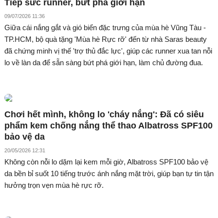
Tiếp sức runner, bứt phá giới hạn
09/07/2026 11:36
Giữa cái nắng gắt và gió biển đặc trưng của mùa hè Vũng Tàu -
TP.HCM, bộ quà tặng 'Mùa hè Rực rỡ' đến từ nhà Saras beauty
đã chứng minh vị thế 'trợ thủ đắc lực', giúp các runner xua tan nỗi
lo về làn da để sẵn sàng bứt phá giới hạn, làm chủ đường đua.
Chơi hết mình, không lo 'cháy nắng': Đã có siêu
phẩm kem chống nắng thể thao Albatross SPF100
bảo vệ da
20/05/2026 12:31
Không còn nỗi lo dặm lại kem mỗi giờ, Albatross SPF100 bảo vệ
da bền bỉ suốt 10 tiếng trước ánh nắng mặt trời, giúp bạn tự tin tận
hưởng trọn vẹn mùa hè rực rỡ.