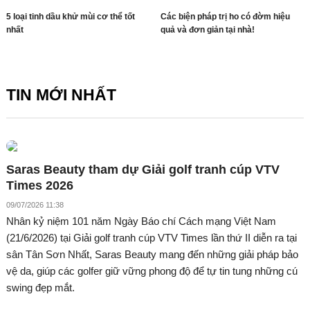
5 loại tinh dầu khử mùi cơ thể tốt
Các biện pháp trị ho có đờm hiệu
nhất
quả và đơn giản tại nhà!
TIN MỚI NHẤT
Saras Beauty tham dự Giải golf tranh cúp VTV
Times 2026
09/07/2026 11:38
Nhân kỷ niệm 101 năm Ngày Báo chí Cách mạng Việt Nam
(21/6/2026) tại Giải golf tranh cúp VTV Times lần thứ II diễn ra tại
sân Tân Sơn Nhất, Saras Beauty mang đến những giải pháp bảo
vệ da, giúp các golfer giữ vững phong độ để tự tin tung những cú
swing đẹp mắt.