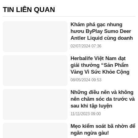
TIN LIÊN QUAN
Khám phá gạc nhung
hươu ByPlay Sumo Deer
Antler Liquid cùng doanh
nhân Maria Tuyền
02/07/2024 07:36
Herbalife Việt Nam đạt
giải thưởng “Sản Phẩm
Vàng Vì Sức Khỏe Cộng
Đồng năm 2024”
08/05/2024 09:53
Những điều nên và không
nên chăm sóc da trước và
sau khi tập luyện
11/11/2023 09:00
Mẹo kiểm soát bã nhờn để
ngăn ngừa gàu!