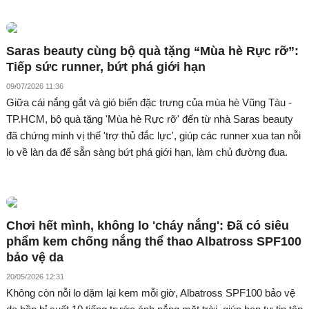
Saras beauty cùng bộ quà tặng “Mùa hè Rực rỡ”:
Tiếp sức runner, bứt phá giới hạn
09/07/2026 11:36
Giữa cái nắng gắt và gió biển đặc trưng của mùa hè Vũng Tàu -
TP.HCM, bộ quà tặng 'Mùa hè Rực rỡ' đến từ nhà Saras beauty
đã chứng minh vị thế 'trợ thủ đắc lực', giúp các runner xua tan nỗi
lo về làn da để sẵn sàng bứt phá giới hạn, làm chủ đường đua.
Chơi hết mình, không lo 'cháy nắng': Đã có siêu
phẩm kem chống nắng thể thao Albatross SPF100
bảo vệ da
20/05/2026 12:31
Không còn nỗi lo dặm lại kem mỗi giờ, Albatross SPF100 bảo vệ