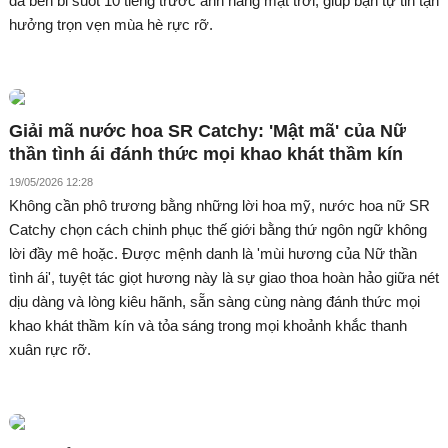
da bền bỉ suốt 10 tiếng trước ánh nắng mặt trời, giúp bạn tự tin tận
hưởng trọn vẹn mùa hè rực rỡ.
Giải mã nước hoa SR Catchy: 'Mật mã' của Nữ
thần tình ái đánh thức mọi khao khát thầm kín
19/05/2026 12:28
Không cần phô trương bằng những lời hoa mỹ, nước hoa nữ SR
Catchy chọn cách chinh phục thế giới bằng thứ ngôn ngữ không
lời đầy mê hoặc. Được mệnh danh là 'mùi hương của Nữ thần
tình ái', tuyệt tác giọt hương này là sự giao thoa hoàn hảo giữa nét
dịu dàng và lòng kiêu hãnh, sẵn sàng cùng nàng đánh thức mọi
khao khát thầm kín và tỏa sáng trong mọi khoảnh khắc thanh
xuân rực rỡ.