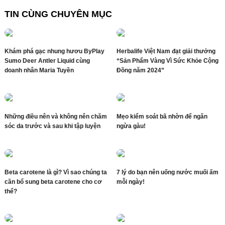
TIN CÙNG CHUYÊN MỤC
Khám phá gạc nhung hươu ByPlay
Herbalife Việt Nam đạt giải thưởng
Sumo Deer Antler Liquid cùng
“Sản Phẩm Vàng Vì Sức Khỏe Cộng
doanh nhân Maria Tuyền
Đồng năm 2024”
Những điều nên và không nên chăm
Mẹo kiểm soát bã nhờn để ngăn
sóc da trước và sau khi tập luyện
ngừa gàu!
Beta carotene là gì? Vì sao chúng ta
7 lý do bạn nên uống nước muối ấm
cần bổ sung beta carotene cho cơ
mỗi ngày!
thể?