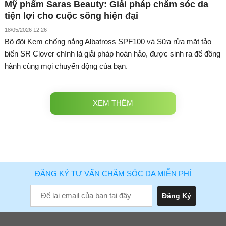
Mỹ phẩm Saras Beauty: Giải pháp chăm sóc da
tiện lợi cho cuộc sống hiện đại
18/05/2026 12:26
Bộ đôi Kem chống nắng Albatross SPF100 và Sữa rửa mặt tảo
biển SR Clover chính là giải pháp hoàn hảo, được sinh ra để đồng
hành cùng mọi chuyển động của bạn.
XEM THÊM
ĐĂNG KÝ TƯ VẤN CHĂM SÓC DA MIỄN PHÍ