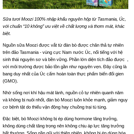
Sữa tươi Moozi 100% nhập khẩu nguyên hộp từ Tasmania, Úc,
với chuẩn “10 không” ưu việt về chất lượng và thơm mát, khác
biệt.
Nguồn sữa Moozi được vắt từ đàn bò được chăn thả tự nhiên
trên đảo Tasmania - vùng cực Nam nước Úc, nổi tiếng với hệ
sinh thái nguyên sơ và bền vững. Phần lớn diện tích đảo được ,
với môi trường được bảo tồn gần như nguyên vẹn. Đây cũng là
bang duy nhất của Úc cấm hoàn toàn thực phẩm biến đổi gien
(GMO).
Nhờ sống nơi khí hậu mát lành, nguồn cỏ tự nhiên quanh năm
và không bị nuôi nhốt, đàn bò Moozi luôn khỏe mạnh, giảm nguy
cơ bệnh tật do thiếu vận động hay chuồng trại tù túng.
Đặc biệt, bò Moozi không bị ép dùng hormone tăng trưởng,
không dùng chất tăng trọng nên không chịu áp lực tăng trưởng
bất thường. Sống gần gũi với thiên nhiên, không bị ép dùng hóa