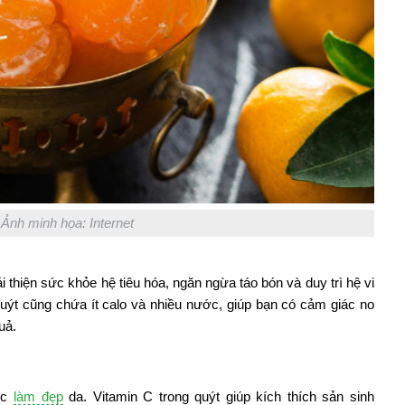
Ảnh minh họa: Internet
 thiện sức khỏe hệ tiêu hóa, ngăn ngừa táo bón và duy trì hệ vi
uýt cũng chứa ít calo và nhiều nước, giúp bạn có cảm giác no
uả.
iệc
làm đẹp
da. Vitamin C trong quýt giúp kích thích sản sinh