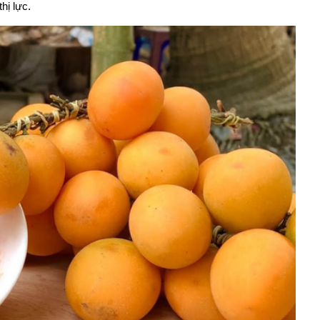
hị lực.