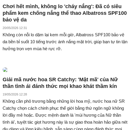
Chơi hết mình, không lo 'cháy nắng': Đã có siêu
phẩm kem chống nắng thể thao Albatross SPF100
bảo vệ da
20/05/2026 12:31
Không còn nỗi lo dặm lại kem mỗi giờ, Albatross SPF100 bảo vệ
da bền bỉ suốt 10 tiếng trước ánh nắng mặt trời, giúp bạn tự tin tận
hưởng trọn vẹn mùa hè rực rỡ.
Giải mã nước hoa SR Catchy: 'Mật mã' của Nữ
thần tình ái đánh thức mọi khao khát thầm kín
19/05/2026 12:28
Không cần phô trương bằng những lời hoa mỹ, nước hoa nữ SR
Catchy chọn cách chinh phục thế giới bằng thứ ngôn ngữ không
lời đầy mê hoặc. Được mệnh danh là 'mùi hương của Nữ thần
tình ái', tuyệt tác giọt hương này là sự giao thoa hoàn hảo giữa nét
dịu dàng và lòng kiêu hãnh, sẵn sàng cùng nàng đánh thức mọi