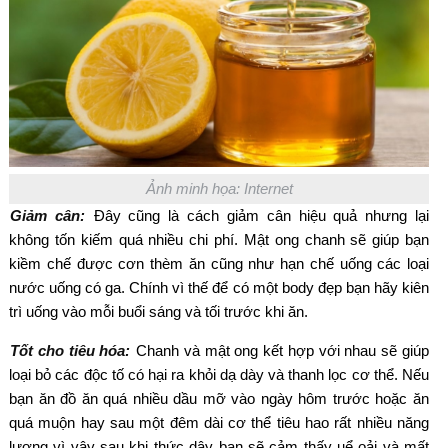
Ảnh minh họa: Internet
Giảm cân:
Đây cũng là cách giảm cân hiệu quả nhưng lại
không tốn kiếm quá nhiều chi phí. Mật ong chanh sẽ giúp bạn
kiềm chế được cơn thèm ăn cũng như hạn chế uống các loại
nước uống có ga. Chính vì thế để có một body đẹp bạn hãy kiên
trì uống vào mỗi buổi sáng và tối trước khi ăn.
Tốt cho tiêu hóa:
Chanh và mật ong kết hợp với nhau sẽ giúp
loại bỏ các độc tố có hại ra khỏi dạ dày và thanh lọc cơ thể. Nếu
bạn ăn đồ ăn quá nhiều dầu mỡ vào ngày hôm trước hoặc ăn
quá muộn hay sau một đêm dài cơ thể tiêu hao rất nhiều năng
lượng vì vậy sau khi thức dậy bạn sẽ cảm thấy uể oải và mất