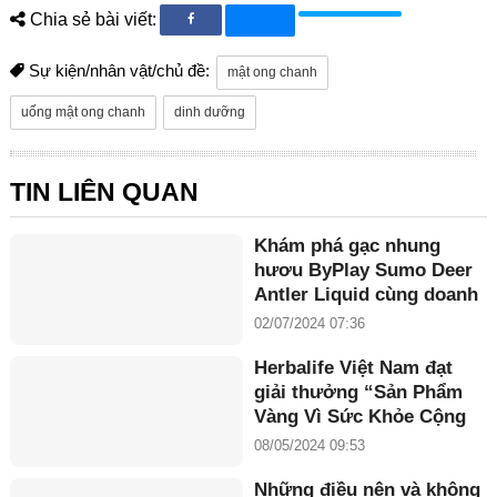
Chia sẻ bài viết:
Sự kiện/nhân vật/chủ đề:
mật ong chanh
uống mật ong chanh
dinh dưỡng
TIN LIÊN QUAN
Khám phá gạc nhung
hươu ByPlay Sumo Deer
Antler Liquid cùng doanh
nhân Maria Tuyền
02/07/2024 07:36
Herbalife Việt Nam đạt
giải thưởng “Sản Phẩm
Vàng Vì Sức Khỏe Cộng
Đồng năm 2024”
08/05/2024 09:53
Những điều nên và không