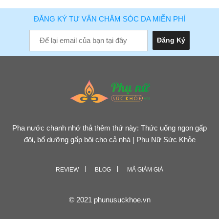
ĐĂNG KÝ TƯ VẤN CHĂM SÓC DA MIỄN PHÍ
Pha nước chanh nhớ thả thêm thứ này: Thức uống ngon gấp
đôi, bổ dưỡng gấp bội cho cả nhà | Phụ Nữ Sức Khỏe
REVIEW
BLOG
MÃ GIẢM GIÁ
© 2021 phunusuckhoe.vn