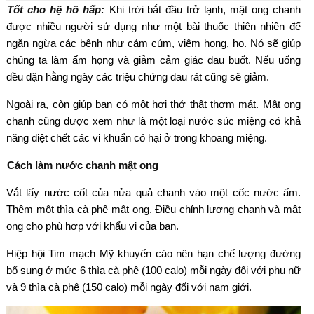
Tốt cho hệ hô hấp:
Khi trời bắt đầu trở lạnh, mật ong chanh
được nhiều người sử dụng như một bài thuốc thiên nhiên để
ngăn ngừa các bệnh như cảm cúm, viêm họng, ho. Nó sẽ giúp
chúng ta làm ấm họng và giảm cảm giác đau buốt. Nếu uống
đều đặn hằng ngày các triệu chứng đau rát cũng sẽ giảm.
Ngoài ra, còn giúp bạn có một hơi thở thật thơm mát. Mật ong
chanh cũng được xem như là một loại nước súc miệng có khả
năng diệt chết các vi khuẩn có hại ở trong khoang miệng.
Cách làm nước chanh mật ong
Vắt lấy nước cốt của nửa quả chanh vào một cốc nước ấm.
Thêm một thìa cà phê mật ong. Điều chỉnh lượng chanh và mật
ong cho phù hợp với khẩu vị của bạn.
Hiệp hội Tim mạch Mỹ khuyến cáo nên hạn chế lượng đường
bổ sung ở mức 6 thìa cà phê (100 calo) mỗi ngày đối với phụ nữ
và 9 thìa cà phê (150 calo) mỗi ngày đối với nam giới.