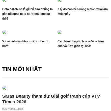
Beta carotene là gì? Vì sao chúng ta
7 lý do bạn nên uống nước muối ấm
cần bổ sung beta carotene cho cơ
mỗi ngày!
thể?
5 loại tinh dầu khử mùi cơ thể tốt
Các biện pháp trị ho có đờm hiệu
nhất
quả và đơn giản tại nhà!
TIN MỚI NHẤT
Saras Beauty tham dự Giải golf tranh cúp VTV
Times 2026
09/07/2026 11:38