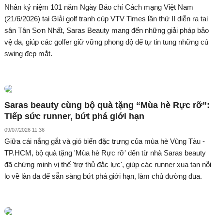
Nhân kỷ niệm 101 năm Ngày Báo chí Cách mạng Việt Nam
(21/6/2026) tại Giải golf tranh cúp VTV Times lần thứ II diễn ra tại
sân Tân Sơn Nhất, Saras Beauty mang đến những giải pháp bảo
vệ da, giúp các golfer giữ vững phong độ để tự tin tung những cú
swing đẹp mắt.
Saras beauty cùng bộ quà tặng “Mùa hè Rực rỡ”:
Tiếp sức runner, bứt phá giới hạn
09/07/2026 11:36
Giữa cái nắng gắt và gió biển đặc trưng của mùa hè Vũng Tàu -
TP.HCM, bộ quà tặng 'Mùa hè Rực rỡ' đến từ nhà Saras beauty
đã chứng minh vị thế 'trợ thủ đắc lực', giúp các runner xua tan nỗi
lo về làn da để sẵn sàng bứt phá giới hạn, làm chủ đường đua.