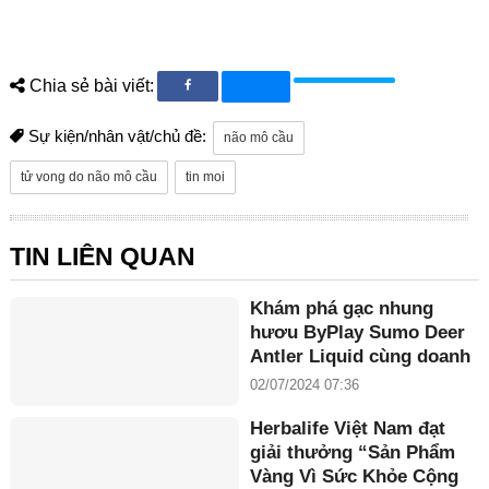
Chia sẻ bài viết:
Sự kiện/nhân vật/chủ đề:
não mô cầu
tử vong do não mô cầu
tin moi
TIN LIÊN QUAN
Khám phá gạc nhung
hươu ByPlay Sumo Deer
Antler Liquid cùng doanh
nhân Maria Tuyền
02/07/2024 07:36
Herbalife Việt Nam đạt
giải thưởng “Sản Phẩm
Vàng Vì Sức Khỏe Cộng