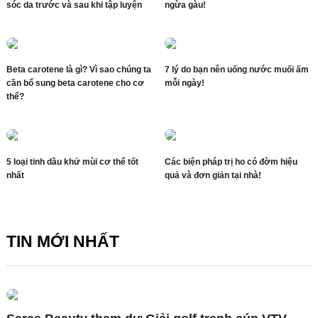
sóc da trước và sau khi tập luyện
ngừa gàu!
Beta carotene là gì? Vì sao chúng ta
7 lý do bạn nên uống nước muối ấm
cần bổ sung beta carotene cho cơ
mỗi ngày!
thể?
5 loại tinh dầu khử mùi cơ thể tốt
Các biện pháp trị ho có đờm hiệu
nhất
quả và đơn giản tại nhà!
TIN MỚI NHẤT