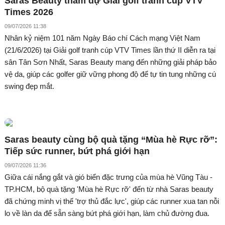
Saras Beauty tham dự Giải golf tranh cúp VTV
Times 2026
09/07/2026 11:38
Nhân kỷ niệm 101 năm Ngày Báo chí Cách mạng Việt Nam
(21/6/2026) tại Giải golf tranh cúp VTV Times lần thứ II diễn ra tại
sân Tân Sơn Nhất, Saras Beauty mang đến những giải pháp bảo
vệ da, giúp các golfer giữ vững phong độ để tự tin tung những cú
swing đẹp mắt.
Saras beauty cùng bộ quà tặng “Mùa hè Rực rỡ”:
Tiếp sức runner, bứt phá giới hạn
09/07/2026 11:36
Giữa cái nắng gắt và gió biển đặc trưng của mùa hè Vũng Tàu -
TP.HCM, bộ quà tặng 'Mùa hè Rực rỡ' đến từ nhà Saras beauty
đã chứng minh vị thế 'trợ thủ đắc lực', giúp các runner xua tan nỗi
lo về làn da để sẵn sàng bứt phá giới hạn, làm chủ đường đua.