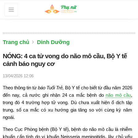
Trang chủ
Dinh Dưỡng
NÓNG: 4 ca tử vong do não mô cầu, Bộ Y tế
cảnh báo nguy cơ
13/04/2026 12:06
Theo thông tin từ
báo Tuổi Trẻ,
Bộ Y tế cho biết từ đầu năm 2026
đến nay, cả nước ghi nhận 24 ca mắc bệnh do
não mô cầu
,
trong đó 4 trường hợp tử vong. Dù chưa xuất hiện ổ dịch tập
trung, số ca mắc có xu hướng gia tăng so với cùng kỳ năm
ngoái.
Theo Cục Phòng bệnh (Bộ Y tế), bệnh do não mô cầu là nhiễm
khuẩn cấp tính do vi khuẩn Neisseria meningitidis, lây chủ yếu