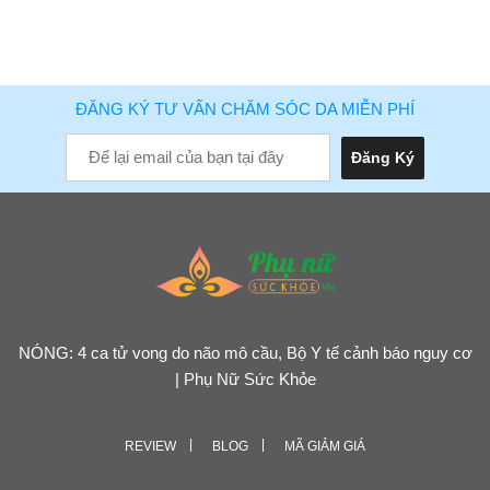
ĐĂNG KÝ TƯ VẤN CHĂM SÓC DA MIỄN PHÍ
NÓNG: 4 ca tử vong do não mô cầu, Bộ Y tế cảnh báo nguy cơ
| Phụ Nữ Sức Khỏe
REVIEW
BLOG
MÃ GIẢM GIÁ