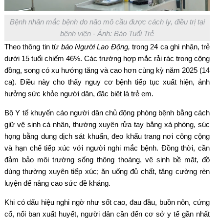
Bệnh nhân mắc bệnh do não mô cầu được cách ly, điều trị tại
bệnh viện - Ảnh: Báo Tuổi Trẻ
Theo thông tin từ
báo Người Lao Động,
trong 24 ca ghi nhận, trẻ
dưới 15 tuổi chiếm 46%. Các trường hợp mắc rải rác trong cộng
đồng, song có xu hướng tăng và cao hơn cùng kỳ năm 2025 (14
ca). Điều này cho thấy nguy cơ bệnh tiếp tục xuất hiện, ảnh
hưởng sức khỏe người dân, đặc biệt là trẻ em.
Bộ Y tế khuyến cáo người dân chủ động phòng bệnh bằng cách
giữ vệ sinh cá nhân, thường xuyên rửa tay bằng xà phòng, súc
họng bằng dung dịch sát khuẩn, đeo khẩu trang nơi công cộng
và hạn chế tiếp xúc với người nghi mắc bệnh. Đồng thời, cần
đảm bảo môi trường sống thông thoáng, vệ sinh bề mặt, đồ
dùng thường xuyên tiếp xúc; ăn uống đủ chất, tăng cường rèn
luyện để nâng cao sức đề kháng.
Khi có dấu hiệu nghi ngờ như sốt cao, đau đầu, buồn nôn, cứng
cổ, nổi ban xuất huyết, người dân cần đến cơ sở y tế gần nhất