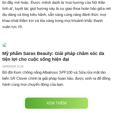
lời đầy mê hoặc. Được mệnh danh là 'mùi hương của Nữ thần
tình ái', tuyệt tác giọt hương này là sự giao thoa hoàn hảo giữa nét
dịu dàng và lòng kiêu hãnh, sẵn sàng cùng nàng đánh thức mọi
khao khát thầm kín và tỏa sáng trong mọi khoảnh khắc thanh
xuân rực rỡ.
Mỹ phẩm Saras Beauty: Giải pháp chăm sóc da
tiện lợi cho cuộc sống hiện đại
18/05/2026 12:26
Bộ đôi Kem chống nắng Albatross SPF100 và Sữa rửa mặt tảo
biển SR Clover chính là giải pháp hoàn hảo, được sinh ra để đồng
hành cùng mọi chuyển động của bạn.
XEM THÊM