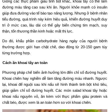
Giống các thực phẩm giàu tinh bột khác, khoai tây có thể làm
đường máu tăng cao sau khi ăn. Người khỏe mạnh có insulin
giúp đưa đường vào tế bào tạo năng lượng. Nhưng ở bệnh nhân
tiểu đường, quá trình này kém hiệu quả, khiến đường huyết duy
trì ở mức cao, lâu dài có thể gây biến chứng tim mạch, suy
thận, tổn thương thần kinh hoặc mất thị lực.
Do đó, khẩu phần carbohydrate hàng ngày của người bệnh
thường được giới hạn chặt chẽ, dao động từ 20-150 gam tùy
từng trường hợp.
Cách ăn khoai tây an toàn
Phương pháp chế biến ảnh hưởng lớn đến chỉ số đường huyết.
Khoai chiên hay nghiền dễ làm tăng đường máu nhanh. Ngược
lại, khoai để nguội sau khi nấu sẽ hình thành tinh bột khó tiêu,
giúp giảm chỉ số đường huyết. Các món salad khoai tây hoặc
khoai nấu nguyên vỏ, ăn kèm với thực phẩm giàu protein và
chất béo, được xem là an toàn hơn so với khoai chiên.