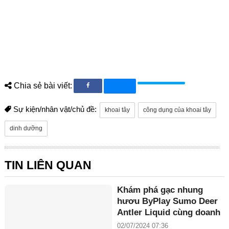
Chia sẻ bài viết:
Sự kiện/nhân vật/chủ đề:
khoai tây
công dụng của khoai tây
dinh dưỡng
TIN LIÊN QUAN
Khám phá gạc nhung
hươu ByPlay Sumo Deer
Antler Liquid cùng doanh
nhân Maria Tuyền
02/07/2024 07:36