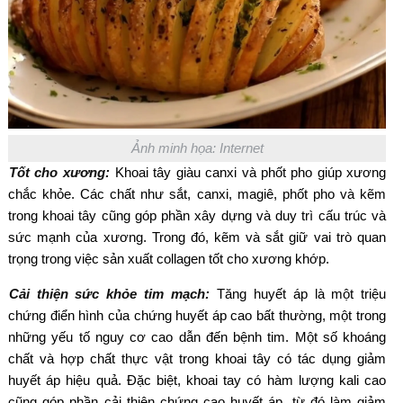
Ảnh minh họa: Internet
Tốt cho xương:
Khoai tây giàu canxi và phốt pho giúp xương
chắc khỏe. Các chất như sắt, canxi, magiê, phốt pho và kẽm
trong khoai tây cũng góp phần xây dựng và duy trì cấu trúc và
sức mạnh của xương. Trong đó, kẽm và sắt giữ vai trò quan
trọng trong việc sản xuất collagen tốt cho xương khớp.
Cải thiện sức khỏe tim mạch:
Tăng huyết áp là một triệu
chứng điển hình của chứng huyết áp cao bất thường, một trong
những yếu tố nguy cơ cao dẫn đến bệnh tim. Một số khoáng
chất và hợp chất thực vật trong khoai tây có tác dụng giảm
huyết áp hiệu quả. Đặc biệt, khoai tay có hàm lượng kali cao
cũng góp phần cải thiện chứng cao huyết áp, từ đó làm giảm