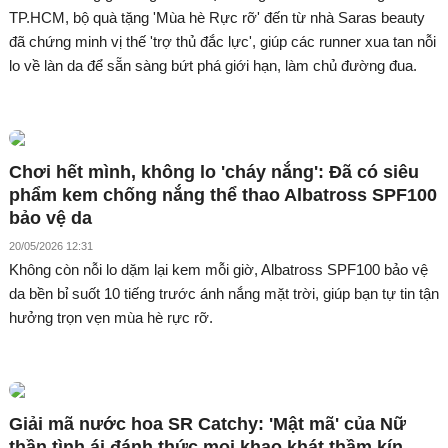
TP.HCM, bộ quà tặng 'Mùa hè Rực rỡ' đến từ nhà Saras beauty
đã chứng minh vị thế 'trợ thủ đắc lực', giúp các runner xua tan nỗi
lo về làn da để sẵn sàng bứt phá giới hạn, làm chủ đường đua.
Chơi hết mình, không lo 'cháy nắng': Đã có siêu
phẩm kem chống nắng thể thao Albatross SPF100
bảo vệ da
20/05/2026 12:31
Không còn nỗi lo dặm lại kem mỗi giờ, Albatross SPF100 bảo vệ
da bền bỉ suốt 10 tiếng trước ánh nắng mặt trời, giúp bạn tự tin tận
hưởng trọn vẹn mùa hè rực rỡ.
Giải mã nước hoa SR Catchy: 'Mật mã' của Nữ
thần tình ái đánh thức mọi khao khát thầm kín