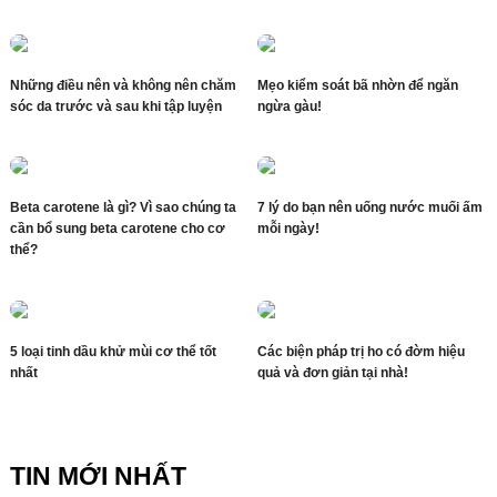
Những điều nên và không nên chăm
Mẹo kiểm soát bã nhờn để ngăn
sóc da trước và sau khi tập luyện
ngừa gàu!
Beta carotene là gì? Vì sao chúng ta
7 lý do bạn nên uống nước muối ấm
cần bổ sung beta carotene cho cơ
mỗi ngày!
thể?
5 loại tinh dầu khử mùi cơ thể tốt
Các biện pháp trị ho có đờm hiệu
nhất
quả và đơn giản tại nhà!
TIN MỚI NHẤT