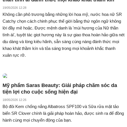
19/05/2026 12:28
Không cần phô trương bằng những lời hoa mỹ, nước hoa nữ SR
Catchy chọn cách chinh phục thế giới bằng thứ ngôn ngữ không
lời đầy mê hoặc. Được mệnh danh là 'mùi hương của Nữ thần
tình ái', tuyệt tác giọt hương này là sự giao thoa hoàn hảo giữa nét
dịu dàng và lòng kiêu hãnh, sẵn sàng cùng nàng đánh thức mọi
khao khát thầm kín và tỏa sáng trong mọi khoảnh khắc thanh
xuân rực rỡ.
Mỹ phẩm Saras Beauty: Giải pháp chăm sóc da
tiện lợi cho cuộc sống hiện đại
18/05/2026 12:26
Bộ đôi Kem chống nắng Albatross SPF100 và Sữa rửa mặt tảo
biển SR Clover chính là giải pháp hoàn hảo, được sinh ra để đồng
hành cùng mọi chuyển động của bạn.