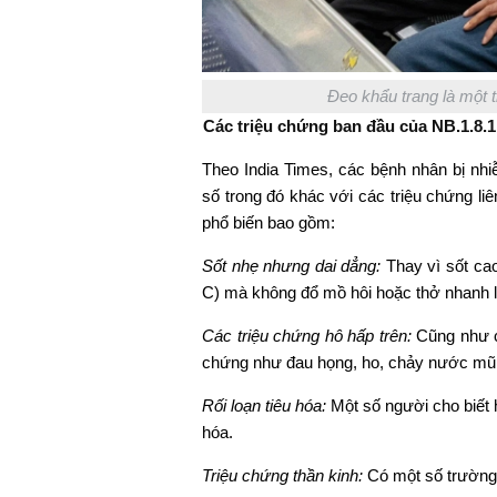
Đeo khẩu trang là một 
Các triệu chứng ban đầu của NB.1.8.1
Theo India Times, các bệnh nhân bị nh
số trong đó khác với các triệu chứng li
phổ biến bao gồm:
Sốt nhẹ nhưng dai dẳng:
Thay vì sốt cao
C) mà không đổ mồ hôi hoặc thở nhanh l
Các triệu chứng hô hấp trên:
Cũng như cá
chứng như đau họng, ho, chảy nước mũi
Rối loạn tiêu hóa:
Một số người cho biết 
hóa.
Triệu chứng thần kinh:
Có một số trường 