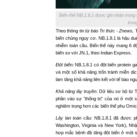
Biến thể NB.1.8.1 được ghi nhận trong
tron
Theo thông tin từ
báo Tri thức - Znews,
T
biến chủng nguy cơ. NB.1.8.1 là hậu d
nhiễm toàn cầu. Biến thể này mang 6 đột
biến so với JN.1, theo Indian Express.
Đột biến:
NB.1.8.1 có đột biến protein g
và một số khả năng trốn tránh miễn dị
làm tăng khả năng liên kết với tế bào ng
Khả năng lây truyền:
Dữ liệu sơ bộ từ T
phần vào sự "thống trị" của nó ở một 
nghiêm trọng hơn các biến thể phụ Omic
Lây lan toàn cầu:
NB.1.8.1 đã được ph
Washington, Virginia và New York), Nh
hợp mắc bệnh đã tăng đột biến ở một 