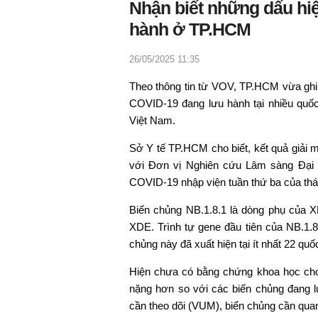
Nhận biết những dấu hiệ
hành ở TP.HCM
26/05/2025 11:35
Theo thông tin từ VOV, TP.HCM vừa ghi
COVID-19 đang lưu hành tại nhiều quốc 
Việt Nam.
Sở Y tế TP.HCM cho biết, kết quả giải 
với Đơn vị Nghiên cứu Lâm sàng Đại 
COVID-19 nhập viện tuần thứ ba của thá
Biến chủng NB.1.8.1 là dòng phụ của XD
XDE. Trình tự gene đầu tiên của NB.1.
chủng này đã xuất hiện tại ít nhất 22 quốc
Hiện chưa có bằng chứng khoa học cho
nặng hơn so với các biến chủng đang 
cần theo dõi (VUM), biến chủng cần qua