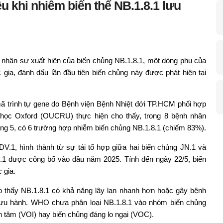
u khi nhiễm biến thể NB.1.8.1 lưu
 nhận sự xuất hiện của biến chủng NB.1.8.1, một dòng phụ của
gia, đánh dấu lần đầu tiên biến chủng này được phát hiện tại
mã trình tự gene do Bệnh viện Bệnh Nhiệt đới TP.HCM phối hợp
học Oxford (OUCRU) thực hiện cho thấy, trong 8 bệnh nhân
ng 5, có 6 trường hợp nhiễm biến chủng NB.1.8.1 (chiếm 83%).
V.1, hình thành từ sự tái tổ hợp giữa hai biến chủng JN.1 và
8.1 được công bố vào đầu năm 2025. Tính đến ngày 22/5, biến
 gia.
 thấy NB.1.8.1 có khả năng lây lan nhanh hơn hoặc gây bệnh
lưu hành. WHO chưa phân loại NB.1.8.1 vào nhóm biến chủng
n tâm (VOI) hay biến chủng đáng lo ngại (VOC).