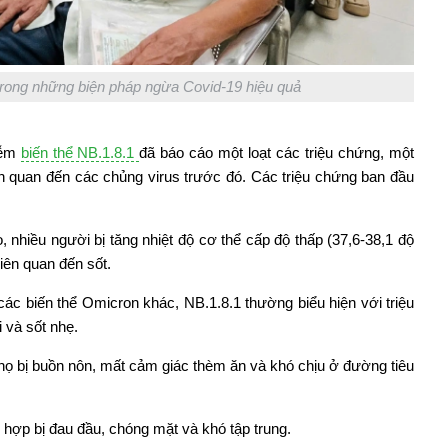
trong những biện pháp ngừa Covid-19 hiệu quả
iễm
biến thể NB.1.8.1
đã báo cáo một loạt các triệu chứng, một
ên quan đến các chủng virus trước đó. Các triệu chứng ban đầu
, nhiều người bị tăng nhiệt độ cơ thể cấp độ thấp (37,6-38,1 độ
iên quan đến sốt.
c biến thể Omicron khác, NB.1.8.1 thường biểu hiện với triệu
 và sốt nhẹ.
họ bị buồn nôn, mất cảm giác thèm ăn và khó chịu ở đường tiêu
hợp bị đau đầu, chóng mặt và khó tập trung.