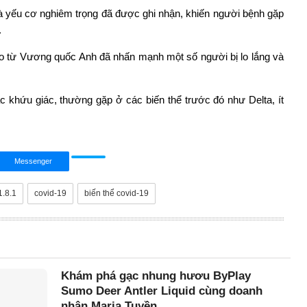
à yếu cơ nghiêm trọng đã được ghi nhận, khiến người bệnh gặp
.
 từ Vương quốc Anh đã nhấn mạnh một số người bị lo lắng và
ặc khứu giác, thường gặp ở các biến thể trước đó như Delta, ít
Messenger
1.8.1
covid-19
biến thể covid-19
Khám phá gạc nhung hươu ByPlay
Sumo Deer Antler Liquid cùng doanh
nhân Maria Tuyền