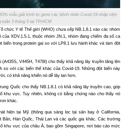
 83% mẫu giải trình tự gene các bệnh nhân Covid-19 nhập viện
g tuần 3 tháng 5 tại TP.HCM
ổ chức Y tế Thế giới (WHO) chưa xếp NB.1.8.1 vào các nhóm
uệ của XDV.1.5.1, thuộc nhóm JN.1, nhóm đang chiếm đa số ca
 biến trong protein gai so với LP8.1 lưu hành khác và tám đột
ai (A435S, V445H, T478I) cho thấy khả năng lây truyền tăng lên
ch so với các biến thể khác của Covid-19. Những đột biến này
ười, có khả năng khiến nó dễ lây lan hơn.
rung Quốc cho thấy NB.1.8.1 có khả năng lây truyền cao, góp
số khu vực. Tuy nhiên, không có bằng chứng nào cho thấy nó
ron khác.
át hiện tại Mỹ (thông qua sàng lọc tại sân bay ở California,
ật Bản, Hàn Quốc, Thái Lan và các quốc gia khác. Các trường
số khu vực của châu Á, bao gồm Singapore, nơi báo cáo mức