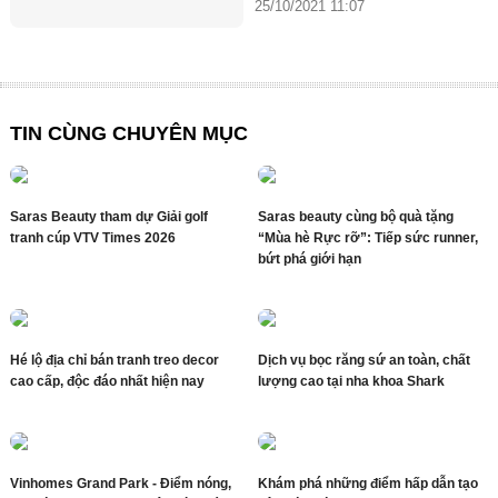
25/10/2021 11:07
TIN CÙNG CHUYÊN MỤC
Saras Beauty tham dự Giải golf
Saras beauty cùng bộ quà tặng
tranh cúp VTV Times 2026
“Mùa hè Rực rỡ”: Tiếp sức runner,
bứt phá giới hạn
Hé lộ địa chỉ bán tranh treo decor
Dịch vụ bọc răng sứ an toàn, chất
cao cấp, độc đáo nhất hiện nay
lượng cao tại nha khoa Shark
Vinhomes Grand Park - Điểm nóng,
Khám phá những điểm hấp dẫn tạo