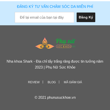
ĐĂNG KÝ TƯ VẤN CHĂM SÓC DA MIỄN PHÍ
Nha khoa Shark - Địa chỉ tẩy trắng răng được tin tưởng năm
2023 | Phụ Nữ Sức Khỏe
REVIEW
BLOG
MÃ GIẢM GIÁ
© 2021 phunusuckhoe.vn