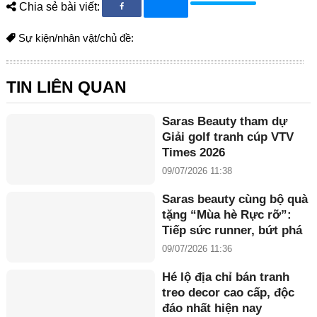
Chia sẻ bài viết:
Sự kiện/nhân vật/chủ đề:
TIN LIÊN QUAN
Saras Beauty tham dự
Giải golf tranh cúp VTV
Times 2026
09/07/2026 11:38
Saras beauty cùng bộ quà
tặng “Mùa hè Rực rỡ”:
Tiếp sức runner, bứt phá
giới hạn
09/07/2026 11:36
Hé lộ địa chỉ bán tranh
treo decor cao cấp, độc
đáo nhất hiện nay