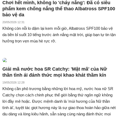
Chơi hết mình, không lo 'cháy nắng': Đã có siêu
phẩm kem chống nắng thể thao Albatross SPF100
bảo vệ da
20/05/2026 12:31
Không còn nỗi lo dặm lại kem mỗi giờ, Albatross SPF100 bảo vệ
da bền bỉ suốt 10 tiếng trước ánh nắng mặt trời, giúp bạn tự tin tận
hưởng trọn vẹn mùa hè rực rỡ.
Giải mã nước hoa SR Catchy: 'Mật mã' của Nữ
thần tình ái đánh thức mọi khao khát thầm kín
19/05/2026 12:28
Không cần phô trương bằng những lời hoa mỹ, nước hoa nữ SR
Catchy chọn cách chinh phục thế giới bằng thứ ngôn ngữ không
lời đầy mê hoặc. Được mệnh danh là 'mùi hương của Nữ thần
tình ái', tuyệt tác giọt hương này là sự giao thoa hoàn hảo giữa nét
dịu dàng và lòng kiêu hãnh, sẵn sàng cùng nàng đánh thức mọi