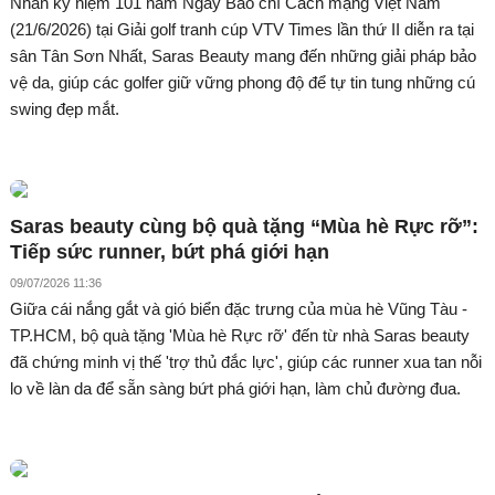
Nhân kỷ niệm 101 năm Ngày Báo chí Cách mạng Việt Nam
(21/6/2026) tại Giải golf tranh cúp VTV Times lần thứ II diễn ra tại
sân Tân Sơn Nhất, Saras Beauty mang đến những giải pháp bảo
vệ da, giúp các golfer giữ vững phong độ để tự tin tung những cú
swing đẹp mắt.
Saras beauty cùng bộ quà tặng “Mùa hè Rực rỡ”:
Tiếp sức runner, bứt phá giới hạn
09/07/2026 11:36
Giữa cái nắng gắt và gió biển đặc trưng của mùa hè Vũng Tàu -
TP.HCM, bộ quà tặng 'Mùa hè Rực rỡ' đến từ nhà Saras beauty
đã chứng minh vị thế 'trợ thủ đắc lực', giúp các runner xua tan nỗi
lo về làn da để sẵn sàng bứt phá giới hạn, làm chủ đường đua.