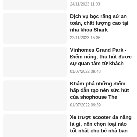
24/11/2023 11:03
Dịch vụ bọc răng sứ an
toàn, chất lượng cao tại
nha khoa Shark
22/11/2023 15:36
Vinhomes Grand Park -
Điểm nóng, thu hút được
sự quan tâm từ khách
hàng và các nhà đầu tư
01/07/2022 09:48
Khám phá những điểm
hấp dẫn tạo nên sức hút
của shophouse The
Koradise Meyhomes
01/07/2022 09:39
Capital Phú Quốc
Xe trượt scooter đa năng
là gì, nên chọn loại nào
tốt nhất cho bé nhà bạn