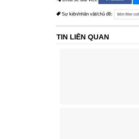
Sự kiện/nhân vật/chủ đề:
tiêm filler co
TIN LIÊN QUAN