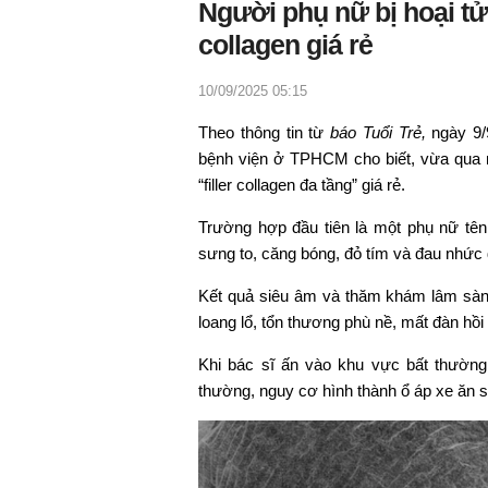
Người phụ nữ bị hoại tử 
collagen giá rẻ
10/09/2025 05:15
Theo thông tin từ
báo Tuổi Trẻ,
ngày 9/
bệnh viện ở TPHCM cho biết, vừa qua n
“filler collagen đa tầng” giá rẻ.
Trường hợp đầu tiên là một phụ nữ tên 
sưng to, căng bóng, đỏ tím và đau nhức d
Kết quả siêu âm và thăm khám lâm sà
loang lổ, tổn thương phù nề, mất đàn hồi s
Khi bác sĩ ấn vào khu vực bất thường
thường, nguy cơ hình thành ổ áp xe ăn s