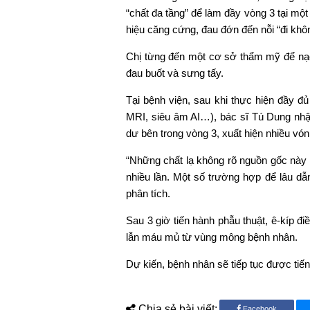
“chất đa tầng” để làm đầy vòng 3 tại mộ
hiệu căng cứng, đau đớn đến nỗi “đi khô
Chị từng đến một cơ sở thẩm mỹ để nạo 
đau buốt và sưng tấy.
Tại bệnh viện, sau khi thực hiện đầy 
MRI, siêu âm AI…), bác sĩ Tú Dung nhận
dư bên trong vòng 3, xuất hiện nhiều vó
“Những chất lạ không rõ nguồn gốc này 
nhiều lần. Một số trường hợp để lâu dẫn t
phân tích.
Sau 3 giờ tiến hành phẫu thuật, ê-kíp điề
lẫn máu mủ từ vùng mông bệnh nhân.
Dự kiến, bệnh nhân sẽ tiếp tục được tiến 
Chia sẻ bài viết:
Facebook