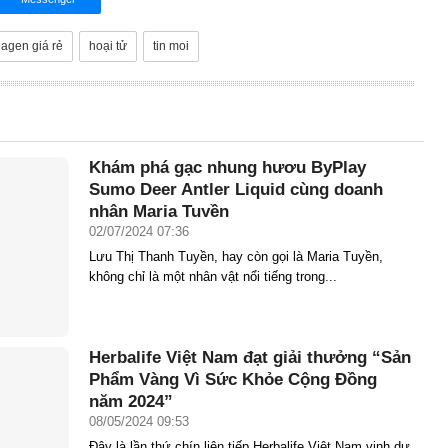
llagen giá rẻ
hoại tử
tin moi
Khám phá gạc nhung hươu ByPlay
Sumo Deer Antler Liquid cùng doanh
nhân Maria Tuyền
02/07/2024 07:36
Lưu Thị Thanh Tuyền, hay còn gọi là Maria Tuyền,
không chỉ là một nhân vật nổi tiếng trong...
Herbalife Việt Nam đạt giải thưởng “Sản
Phẩm Vàng Vì Sức Khỏe Cộng Đồng
năm 2024”
08/05/2024 09:53
Đây là lần thứ chín liên tiếp Herbalife Việt Nam vinh dự