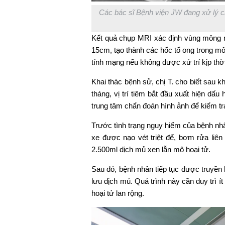
Các bác sĩ Bệnh viện JW đang xử lý ch
Kết quả chụp MRI xác định vùng mông n
15cm, tạo thành các hốc tổ ong trong mô
tính mạng nếu không được xử trí kịp thời
Khai thác bệnh sử, chị T. cho biết sau kh
tháng, vị trí tiêm bắt đầu xuất hiện dấ
trung tâm chẩn đoán hình ảnh để kiểm t
Trước tình trạng nguy hiểm của bệnh nhâ
xe được nạo vét triệt để, bơm rửa liên 
2.500ml dịch mủ xen lẫn mô hoại tử.
Sau đó, bệnh nhân tiếp tục được truyền
lưu dịch mủ. Quá trình này cần duy trì í
hoại tử lan rộng.