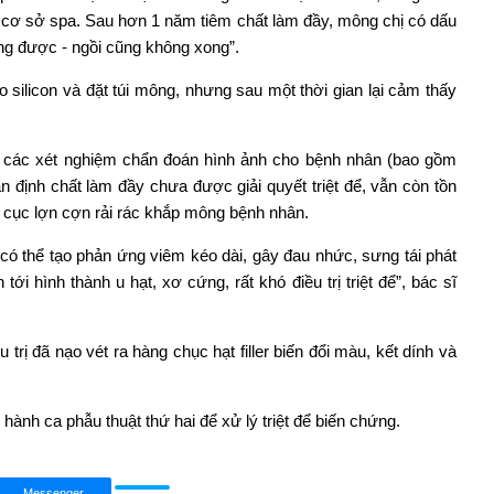
t cơ sở spa. Sau hơn 1 năm tiêm chất làm đầy, mông chị có dấu
ng được - ngồi cũng không xong”.
silicon và đặt túi mông, nhưng sau một thời gian lại cảm thấy
đủ các xét nghiệm chẩn đoán hình ảnh cho bệnh nhân (bao gồm
 định chất làm đầy chưa được giải quyết triệt để, vẫn còn tồn
n cục lợn cợn rải rác khắp mông bệnh nhân.
có thể tạo phản ứng viêm kéo dài, gây đau nhức, sưng tái phát
ới hình thành u hạt, xơ cứng, rất khó điều trị triệt để”, bác sĩ
u trị đã nạo vét ra hàng chục hạt filler biến đổi màu, kết dính và
hành ca phẫu thuật thứ hai để xử lý triệt để biến chứng.
Messenger