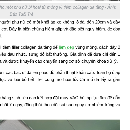
o một phụ nữ bị hoại tử mông vì tiêm collagen đa tầng - Ảnh:
Báo Tuổi Trẻ
gười phụ nữ có một khối áp xe khổng lồ dài đến 20cm và dày
 cơ. Đây là biến chứng hiếm gặp và đặc biệt nguy hiểm, đe dọa
.
i tiêm filler collagen đa tầng để
làm đẹp
vùng mông, cách đây 2
u hiệu đau nhức, sưng đỏ bất thường. Gia đình đã đưa chị đến 1
ra và được khuyến cáo chuyển sang cơ sở chuyên khoa xử lý.
n, các bác sĩ đã lên phác đồ phẫu thuật khẩn cấp. Toàn bộ ổ áp
tục và loại bỏ hết filler cùng mô hoại tử. Ca mổ đã lấy ra gần
 kháng sinh liều cao kết hợp đặt máy VAC hút áp lực âm để dẫn
t nhất 7 ngày, đồng thời theo dõi sát sao nguy cơ nhiễm trùng và