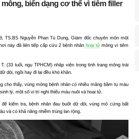
mông, biến dạng cơ thể vì tiêm filler
9, TS.BS Nguyễn Phan Tú Dung, Giám đốc chuyên môn một
ơi này đã liên tiếp cấp cứu 2 bệnh nhân
hoại tử
mông vì tiêm
T. (33 tuổi, ngụ TPHCM) nhập viện trong tình trạng mông trái
ữ dội, ngồi hay đi lại đều khó khăn.
ng cho thấy, vùng mông bệnh nhân có nhiều mảng bầm tụ máu
inh lý, một số vị trí nghi thiếu máu nuôi và hoại tử.
 để kiểm tra, bệnh nhân đau buốt dữ dội, vùng mô cứng bất
âu và có khả năng nhiễm trùng lan rộng.