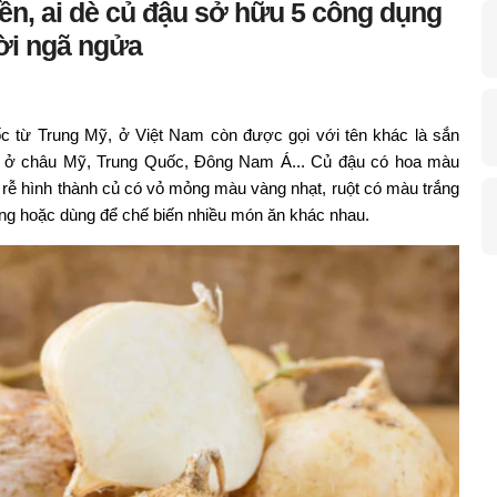
iền, ai dè củ đậu sở hữu 5 công dụng
ời ngã ngửa
gốc từ Trung Mỹ, ở Việt Nam còn được gọi với tên khác là sắn
 ở châu Mỹ, Trung Quốc, Đông Nam Á... Củ đậu có hoa màu
 rễ hình thành củ có vỏ mỏng màu vàng nhạt, ruột có màu trắng
ống hoặc dùng để chế biến nhiều món ăn khác nhau.