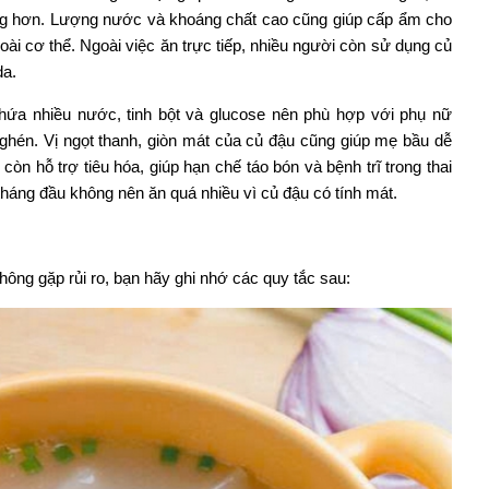
áng hơn. Lượng nước và khoáng chất cao cũng giúp cấp ẩm cho
goài cơ thể. Ngoài việc ăn trực tiếp, nhiều người còn sử dụng củ
da.
hứa nhiều nước, tinh bột và glucose nên phù hợp với phụ nữ
nghén. Vị ngọt thanh, giòn mát của củ đậu cũng giúp mẹ bầu dễ
còn hỗ trợ tiêu hóa, giúp hạn chế táo bón và bệnh trĩ trong thai
tháng đầu không nên ăn quá nhiều vì củ đậu có tính mát.
hông gặp rủi ro, bạn hãy ghi nhớ các quy tắc sau: