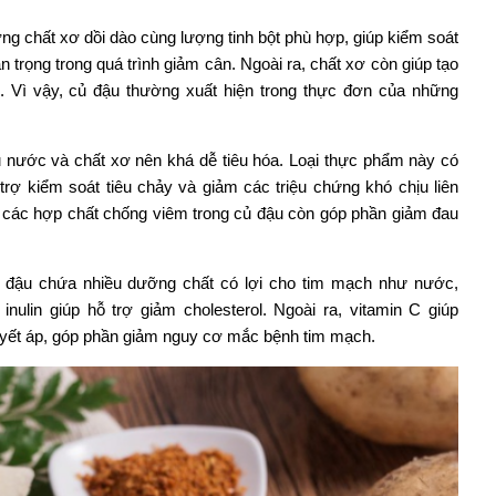
g chất xơ dồi dào cùng lượng tinh bột phù hợp, giúp kiểm soát
 trọng trong quá trình giảm cân. Ngoài ra, chất xơ còn giúp tạo
. Vì vậy, củ đậu thường xuất hiện trong thực đơn của những
 nước và chất xơ nên khá dễ tiêu hóa. Loại thực phẩm này có
ỗ trợ kiểm soát tiêu chảy và giảm các triệu chứng khó chịu liên
ó, các hợp chất chống viêm trong củ đậu còn góp phần giảm đau
 đậu chứa nhiều dưỡng chất có lợi cho tim mạch như nước,
inulin giúp hỗ trợ giảm cholesterol. Ngoài ra, vitamin C giúp
huyết áp, góp phần giảm nguy cơ mắc bệnh tim mạch.