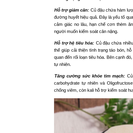
Hỗ trợ giảm cân:
Củ đậu chứa hàm lượn
đường huyết hiệu quả. Đây là yếu tố quan
cảm giác no lâu, hạn chế cơn thèm ăn
người muốn kiểm soát cân nặng.
Hỗ trợ hệ tiêu hóa:
Củ đậu chứa nhiều
thể giúp cải thiện tình trạng táo bón, h
quan đến rối loạn tiêu hóa. Bên cạnh đ
tự nhiên.
Tăng cường sức khỏe tim mạch:
Củ
carbohydrate tự nhiên và Oligofructose 
chống viêm, còn kali hỗ trợ kiểm soát 