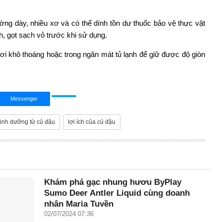
ờng dày, nhiều xơ và có thể dính tồn dư thuốc bảo vệ thực vật
h, gọt sạch vỏ trước khi sử dụng.
i khô thoáng hoặc trong ngăn mát tủ lạnh để giữ được độ giòn
Messenger
inh dưỡng từ củ đậu
lợi ích của củ đậu
Khám phá gạc nhung hươu ByPlay
Sumo Deer Antler Liquid cùng doanh
nhân Maria Tuyền
02/07/2024 07:36