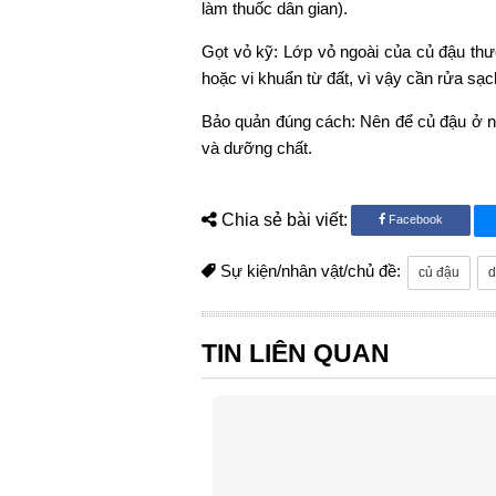
làm thuốc dân gian).
Gọt vỏ kỹ: Lớp vỏ ngoài của củ đậu thư
hoặc vi khuẩn từ đất, vì vậy cần rửa sạc
Bảo quản đúng cách: Nên để củ đậu ở nơ
và dưỡng chất.
Chia sẻ bài viết:
Facebook
Sự kiện/nhân vật/chủ đề:
củ đậu
d
TIN LIÊN QUAN