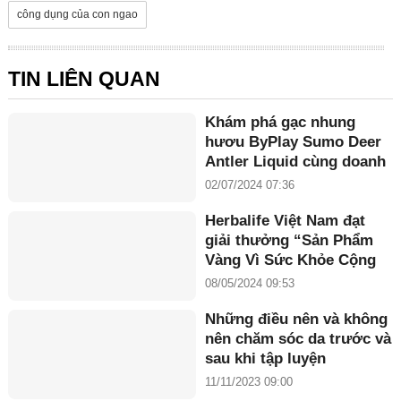
công dụng của con ngao
TIN LIÊN QUAN
Khám phá gạc nhung
hươu ByPlay Sumo Deer
Antler Liquid cùng doanh
nhân Maria Tuyền
02/07/2024 07:36
Herbalife Việt Nam đạt
giải thưởng “Sản Phẩm
Vàng Vì Sức Khỏe Cộng
Đồng năm 2024”
08/05/2024 09:53
Những điều nên và không
nên chăm sóc da trước và
sau khi tập luyện
11/11/2023 09:00