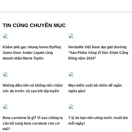
TIN CÙNG CHUYÊN MỤC
Khám phá gạc nhung hươu ByPlay
Herbalife Việt Nam đạt giải thưởng
Sumo Deer Antler Liquid cùng
“Sản Phẩm Vàng Vì Sức Khỏe Cộng
doanh nhân Maria Tuyền
Đồng năm 2024”
Những điều nên và không nên chăm
Mẹo kiểm soát bã nhờn để ngăn
sóc da trước và sau khi tập luyện
ngừa gàu!
Beta carotene là gì? Vì sao chúng ta
7 lý do bạn nên uống nước muối ấm
cần bổ sung beta carotene cho cơ
mỗi ngày!
thể?