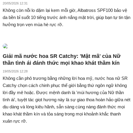
20/05/2026 12:31
Không còn nỗi lo dặm lại kem mỗi giờ, Albatross SPF100 bảo vệ
da bền bỉ suốt 10 tiếng trước ánh nắng mặt trời, giúp bạn tự tin tận
hưởng trọn vẹn mùa hè rực rỡ.
Giải mã nước hoa SR Catchy: 'Mật mã' của Nữ
thần tình ái đánh thức mọi khao khát thầm kín
19/05/2026 12:28
Không cần phô trương bằng những lời hoa mỹ, nước hoa nữ SR
Catchy chọn cách chinh phục thế giới bằng thứ ngôn ngữ không
lời đầy mê hoặc. Được mệnh danh là 'mùi hương của Nữ thần
tình ái', tuyệt tác giọt hương này là sự giao thoa hoàn hảo giữa nét
dịu dàng và lòng kiêu hãnh, sẵn sàng cùng nàng đánh thức mọi
khao khát thầm kín và tỏa sáng trong mọi khoảnh khắc thanh
xuân rực rỡ.