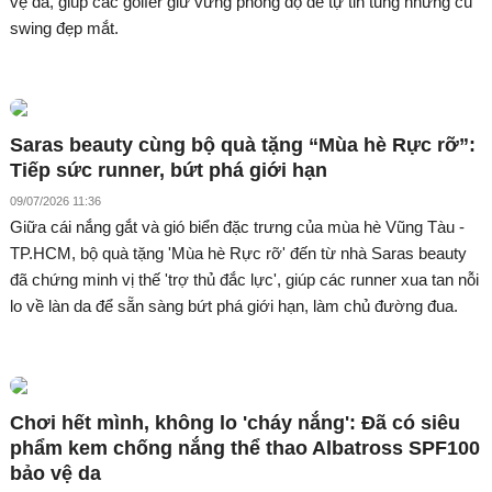
vệ da, giúp các golfer giữ vững phong độ để tự tin tung những cú
swing đẹp mắt.
Saras beauty cùng bộ quà tặng “Mùa hè Rực rỡ”:
Tiếp sức runner, bứt phá giới hạn
09/07/2026 11:36
Giữa cái nắng gắt và gió biển đặc trưng của mùa hè Vũng Tàu -
TP.HCM, bộ quà tặng 'Mùa hè Rực rỡ' đến từ nhà Saras beauty
đã chứng minh vị thế 'trợ thủ đắc lực', giúp các runner xua tan nỗi
lo về làn da để sẵn sàng bứt phá giới hạn, làm chủ đường đua.
Chơi hết mình, không lo 'cháy nắng': Đã có siêu
phẩm kem chống nắng thể thao Albatross SPF100
bảo vệ da