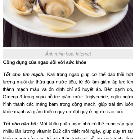
Ảnh minh họa: Internet
Công dụng của ngao đối với sức khỏe
Tốt cho tim mạch:
Kali trong ngao giúp cơ thể đào thải bớt
lượng muối dư thừa qua nước tiểu, từ đó làm giảm áp lực lên
thành mạch máu và ổn định chỉ số huyết áp. Bên cạnh đó,
Omega-3 trong ngao hỗ trợ giảm mức Triglyceride, ngăn ngừa
hình thành các mảng bám trong động mạch, giúp trái tim luôn
khỏe mạnh và giảm thiểu nguy cơ đột quỵ ở người cao tuổi.
Tốt cho não bộ:
Một khẩu phần ngao nhỏ có thể cung cấp gấp
nhiều lần lượng vitamin B12 cần thiết mỗi ngày, giúp duy trì sự
khỏe mạnh của các tế bào thần kinh và hỗ trợ quá trình tổng