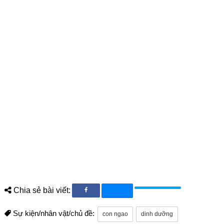
Chia sẻ bài viết:
Sự kiện/nhân vật/chủ đề:
con ngao
dinh dưỡng