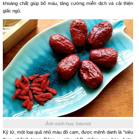
khoáng chất giúp bổ máu, tăng cường miễn dịch và cải thiện
giấc ngủ.
Ảnh minh họa: Internet
Kỷ tử, một loại quả nhỏ màu đỏ cam, được mệnh danh là “siêu