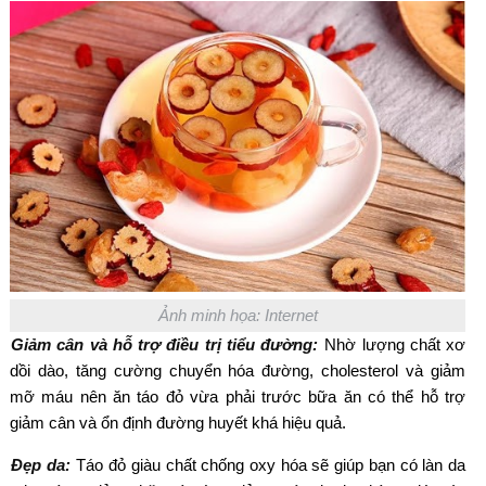
Ảnh minh họa: Internet
Giảm cân và hỗ trợ điều trị tiểu đường:
Nhờ lượng chất xơ
dồi dào, tăng cường chuyển hóa đường, cholesterol và giảm
mỡ máu nên ăn táo đỏ vừa phải trước bữa ăn có thể hỗ trợ
giảm cân và ổn định đường huyết khá hiệu quả.
Đẹp da:
Táo đỏ giàu chất chống oxy hóa sẽ giúp bạn có làn da