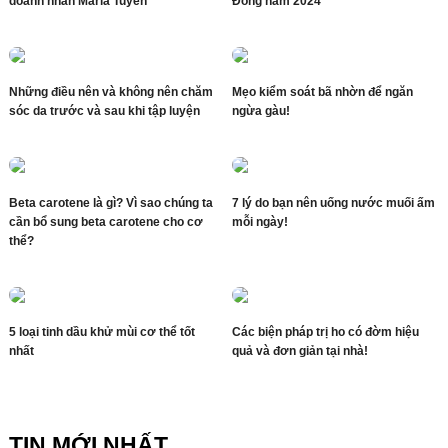
doanh nhân Maria Tuyền
Đồng năm 2024”
Những điều nên và không nên chăm
Mẹo kiểm soát bã nhờn để ngăn
sóc da trước và sau khi tập luyện
ngừa gàu!
Beta carotene là gì? Vì sao chúng ta
7 lý do bạn nên uống nước muối ấm
cần bổ sung beta carotene cho cơ
mỗi ngày!
thể?
5 loại tinh dầu khử mùi cơ thể tốt
Các biện pháp trị ho có đờm hiệu
nhất
quả và đơn giản tại nhà!
TIN MỚI NHẤT