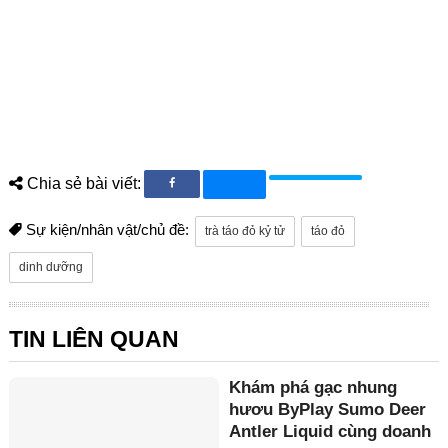
Chia sẻ bài viết:
Sự kiện/nhân vật/chủ đề:
trà táo đỏ kỷ tử
táo đỏ
dinh dưỡng
TIN LIÊN QUAN
Khám phá gạc nhung
hươu ByPlay Sumo Deer
Antler Liquid cùng doanh