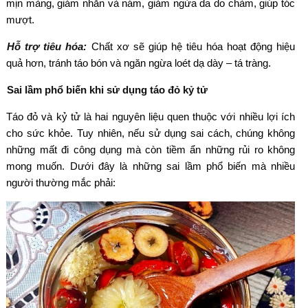
mịn màng, giảm nhăn và nám, giảm ngứa da do chàm, giúp tóc
mượt.
Hỗ trợ tiêu hóa:
Chất xơ sẽ giúp hệ tiêu hóa hoạt động hiệu
quả hơn, tránh táo bón và ngăn ngừa loét dạ dày – tá tràng.
Sai lầm phổ biến khi sử dụng táo đỏ kỷ tử
Táo đỏ và kỷ tử là hai nguyên liệu quen thuộc với nhiều lợi ích
cho sức khỏe. Tuy nhiên, nếu sử dụng sai cách, chúng không
những mất đi công dụng mà còn tiềm ẩn những rủi ro không
mong muốn. Dưới đây là những sai lầm phổ biến mà nhiều
người thường mắc phải: