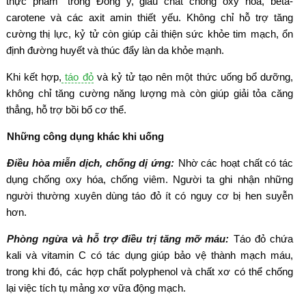
thực phẩm” trong Đông y, giàu chất chống oxy hóa, beta-
carotene và các axit amin thiết yếu. Không chỉ hỗ trợ tăng
cường thị lực, kỷ tử còn giúp cải thiện sức khỏe tim mạch, ổn
định đường huyết và thúc đẩy làn da khỏe mạnh.
Khi kết hợp,
táo đỏ
và kỷ tử tạo nên một thức uống bổ dưỡng,
không chỉ tăng cường năng lượng mà còn giúp giải tỏa căng
thẳng, hỗ trợ bồi bổ cơ thể.
Những công dụng khác khi uống
Điều hòa miễn dịch, chống dị ứng:
Nhờ các hoạt chất có tác
dụng chống oxy hóa, chống viêm. Người ta ghi nhận những
người thường xuyên dùng táo đỏ ít có nguy cơ bị hen suyễn
hơn.
Phòng ngừa và hỗ trợ điều trị tăng mỡ máu:
Táo đỏ chứa
kali và vitamin C có tác dụng giúp bảo vệ thành mạch máu,
trong khi đó, các hợp chất polyphenol và chất xơ có thể chống
lại việc tích tụ mảng xơ vữa động mạch.