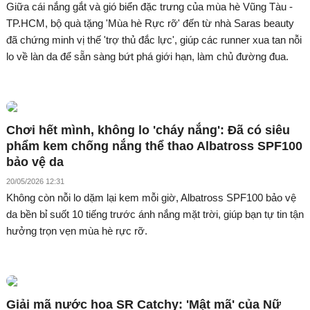
Giữa cái nắng gắt và gió biển đặc trưng của mùa hè Vũng Tàu -
TP.HCM, bộ quà tặng 'Mùa hè Rực rỡ' đến từ nhà Saras beauty
đã chứng minh vị thế 'trợ thủ đắc lực', giúp các runner xua tan nỗi
lo về làn da để sẵn sàng bứt phá giới hạn, làm chủ đường đua.
Chơi hết mình, không lo 'cháy nắng': Đã có siêu
phẩm kem chống nắng thể thao Albatross SPF100
bảo vệ da
20/05/2026 12:31
Không còn nỗi lo dặm lại kem mỗi giờ, Albatross SPF100 bảo vệ
da bền bỉ suốt 10 tiếng trước ánh nắng mặt trời, giúp bạn tự tin tận
hưởng trọn vẹn mùa hè rực rỡ.
Giải mã nước hoa SR Catchy: 'Mật mã' của Nữ