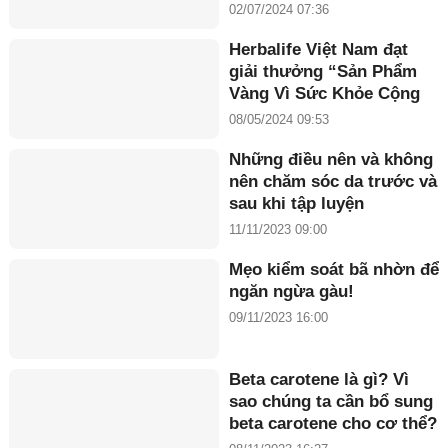
nhân Maria Tuyền
02/07/2024 07:36
Herbalife Việt Nam đạt
giải thưởng “Sản Phẩm
Vàng Vì Sức Khỏe Cộng
Đồng năm 2024”
08/05/2024 09:53
Những điều nên và không
nên chăm sóc da trước và
sau khi tập luyện
11/11/2023 09:00
Mẹo kiểm soát bã nhờn để
ngăn ngừa gàu!
09/11/2023 16:00
Beta carotene là gì? Vì
sao chúng ta cần bổ sung
beta carotene cho cơ thể?