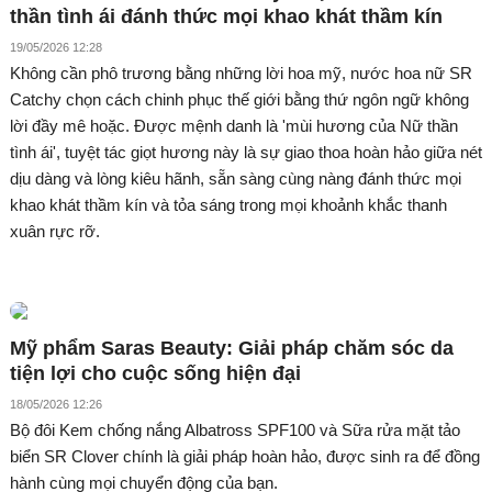
thần tình ái đánh thức mọi khao khát thầm kín
19/05/2026 12:28
Không cần phô trương bằng những lời hoa mỹ, nước hoa nữ SR
Catchy chọn cách chinh phục thế giới bằng thứ ngôn ngữ không
lời đầy mê hoặc. Được mệnh danh là 'mùi hương của Nữ thần
tình ái', tuyệt tác giọt hương này là sự giao thoa hoàn hảo giữa nét
dịu dàng và lòng kiêu hãnh, sẵn sàng cùng nàng đánh thức mọi
khao khát thầm kín và tỏa sáng trong mọi khoảnh khắc thanh
xuân rực rỡ.
Mỹ phẩm Saras Beauty: Giải pháp chăm sóc da
tiện lợi cho cuộc sống hiện đại
18/05/2026 12:26
Bộ đôi Kem chống nắng Albatross SPF100 và Sữa rửa mặt tảo
biển SR Clover chính là giải pháp hoàn hảo, được sinh ra để đồng
hành cùng mọi chuyển động của bạn.