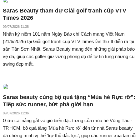
Saras Beauty tham dự Giải golf tranh cúp VTV
Times 2026
09/07/2026 11:38
Nhân kỷ niệm 101 năm Ngày Báo chí Cách mạng Việt Nam
(21/6/2026) tại Giải golf tranh cúp VTV Times lần thứ II diễn ra tại
sân Tân Sơn Nhất, Saras Beauty mang đến những giải pháp bảo
vệ da, giúp các golfer giữ vững phong độ để tự tin tung những cú
swing đẹp mắt.
Saras beauty cùng bộ quà tặng “Mùa hè Rực rỡ”:
Tiếp sức runner, bứt phá giới hạn
09/07/2026 11:36
Giữa cái nắng gắt và gió biển đặc trưng của mùa hè Vũng Tàu -
TP.HCM, bộ quà tặng 'Mùa hè Rực rỡ' đến từ nhà Saras beauty
đã chứng minh vị thế 'trợ thủ đắc lực', giúp các runner xua tan nỗi