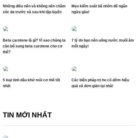
Những điều nên và không nên chăm
Mẹo kiểm soát bã nhờn để ngăn
sóc da trước và sau khi tập luyện
ngừa gàu!
Beta carotene là gì? Vì sao chúng ta
7 lý do bạn nên uống nước muối ấm
cần bổ sung beta carotene cho cơ
mỗi ngày!
thể?
5 loại tinh dầu khử mùi cơ thể tốt
Các biện pháp trị ho có đờm hiệu
nhất
quả và đơn giản tại nhà!
TIN MỚI NHẤT