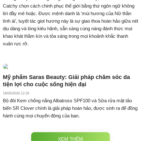
Catchy chọn cách chinh phục thế giới bằng thứ ngôn ngữ không
lời đầy mê hoặc. Được mệnh danh là 'mùi hương của Nữ thần
tình ái', tuyệt tác giọt hương này là sự giao thoa hoàn hảo giữa nét
dịu dàng và lòng kiêu hãnh, sẵn sàng cùng nàng đánh thức mọi
khao khát thầm kín và tỏa sáng trong mọi khoảnh khắc thanh
xuân rực rỡ.
Mỹ phẩm Saras Beauty: Giải pháp chăm sóc da
tiện lợi cho cuộc sống hiện đại
18/05/2026 12:26
Bộ đôi Kem chống nắng Albatross SPF100 và Sữa rửa mặt tảo
biển SR Clover chính là giải pháp hoàn hảo, được sinh ra để đồng
hành cùng mọi chuyển động của bạn.
XEM THÊM