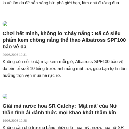
lo về làn da để sẵn sàng bứt phá giới hạn, làm chủ đường đua.
Chơi hết mình, không lo 'cháy nắng': Đã có siêu
phẩm kem chống nắng thể thao Albatross SPF100
bảo vệ da
20/05/2026 12:31
Không còn nỗi lo dặm lại kem mỗi giờ, Albatross SPF100 bảo vệ
da bền bỉ suốt 10 tiếng trước ánh nắng mặt trời, giúp bạn tự tin tận
hưởng trọn vẹn mùa hè rực rỡ.
Giải mã nước hoa SR Catchy: 'Mật mã' của Nữ
thần tình ái đánh thức mọi khao khát thầm kín
19/05/2026 12:28
Không cần phô trương bằng những lời hoa mỹ, nước hoa nữ SR