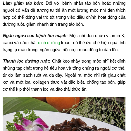
Làm giảm táo bón:
Đối với bệnh nhân táo bón hoặc những
người có vấn đề tương tự thì ăn một lượng mộc nhĩ đen thích
hợp có thể đóng vai trò tốt trong việc điều chỉnh hoạt động của
đường ruột, giảm nhanh tình trạng táo bón.
Ngăn ngừa các bệnh tim mạch:
Mộc nhĩ đen chứa vitamin K,
canxi và các chất
dinh dưỡng
khác, có thể ức chế hiệu quả tình
trạng tụ máu trong, ngăn ngừa triệu cục máu đông to dần lên.
Thanh lọc đường ruột:
Chất keo nhầy trong mộc nhĩ kết dính
những tạp chất trong hệ tiêu hóa và tống chúng ra ngoài cơ thể,
từ đó làm sạch ruột và dạ dày. Ngoài ra, mộc nhĩ rất giàu chất
xơ và một loại collagen thực vật đặc biệt, chống táo bón, giúp
cơ thể kịp thời thanh lọc và đào thải thức ăn.