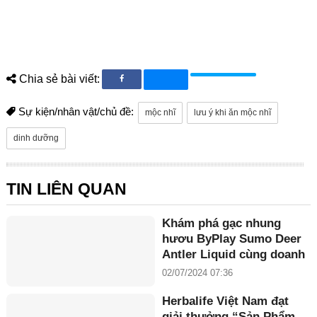
Chia sẻ bài viết:
Sự kiện/nhân vật/chủ đề:
mộc nhĩ
lưu ý khi ăn mộc nhĩ
dinh dưỡng
TIN LIÊN QUAN
Khám phá gạc nhung
hươu ByPlay Sumo Deer
Antler Liquid cùng doanh
nhân Maria Tuyền
02/07/2024 07:36
Herbalife Việt Nam đạt
giải thưởng “Sản Phẩm