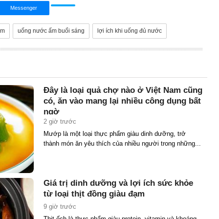
Messenger
ấm
uống nước ấm buổi sáng
lợi ích khi uống đủ nước
Đây là loại quả chợ nào ở Việt Nam cũng
có, ăn vào mang lại nhiều công dụng bất
ngờ
2 giờ trước
Mướp là một loại thực phẩm giàu dinh dưỡng, trở
thành món ăn yêu thích của nhiều người trong những...
Giá trị dinh dưỡng và lợi ích sức khỏe
từ loại thịt đồng giàu đạm
9 giờ trước
Thịt ếch là thực phẩm giàu protein, vitamin và khoáng