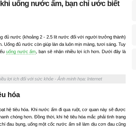
khi uống nước ấm, bạn chỉ ước biết
 đủ nước (khoảng 2 - 2.5 lít nước đối với người trưởng thành)
. Uống đủ nước còn giúp làn da luôn mịn màng, tươi sáng. Tuy
nếu
uống nước ấm
, bạn sẽ nhận nhiều lợi ích hơn. Dưới đây là
 lợi ích đối với sức khỏe - Ảnh minh họa: Internet
êu hóa
ạt hệ tiêu hóa. Khi nước ấm đi qua ruột, cơ quan này sẽ được
hanh chóng hơn. Đồng thời, khi hệ tiêu hóa mắc phải tình trạng
m chí đau bụng, uống một cốc nước ấm sẽ làm dịu cơn đau cũng