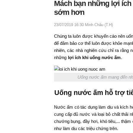
Mách bạn những lợi ích 
sớm hơn
23/07/2019 16:30
Minh Châu (T.H)
Chúng ta luôn được khuyến cáo nên uống
để đảm bảo cơ thể luôn được khỏe mạnh
nhiên, các nhà nghiên cứu chỉ ra rằng 
những
lợi ích khi uống nước ấm
.
Uống nước ấm mang đến nhiều
Uống nước ấm hỗ trợ ti
Nước ấm có tác dụng làm dịu và kích ho
cung cấp đủ nước và loại bỏ chất thải n
chướng bụng, đầy hơi, khó tiêu,... thậ
như làm dịu các triệu chứng trên.