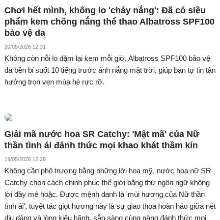
Chơi hết mình, không lo 'cháy nắng': Đã có siêu
phẩm kem chống nắng thể thao Albatross SPF100
bảo vệ da
20/05/2026 12:31
Không còn nỗi lo dặm lại kem mỗi giờ, Albatross SPF100 bảo vệ
da bền bỉ suốt 10 tiếng trước ánh nắng mặt trời, giúp bạn tự tin tận
hưởng trọn vẹn mùa hè rực rỡ.
Giải mã nước hoa SR Catchy: 'Mật mã' của Nữ
thần tình ái đánh thức mọi khao khát thầm kín
19/05/2026 12:28
Không cần phô trương bằng những lời hoa mỹ, nước hoa nữ SR
Catchy chọn cách chinh phục thế giới bằng thứ ngôn ngữ không
lời đầy mê hoặc. Được mệnh danh là 'mùi hương của Nữ thần
tình ái', tuyệt tác giọt hương này là sự giao thoa hoàn hảo giữa nét
dịu dàng và lòng kiêu hãnh, sẵn sàng cùng nàng đánh thức mọi