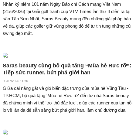
Nhân kỷ niệm 101 năm Ngày Báo chí Cách mạng Việt Nam
(21/6/2026) tại Giải golf tranh cúp VTV Times lần thứ II diễn ra tại
sân Tân Sơn Nhất, Saras Beauty mang đến những giải pháp bảo
vệ da, giúp các golfer giữ vững phong độ để tự tin tung những cú
swing đẹp mắt.
Saras beauty cùng bộ quà tặng “Mùa hè Rực rỡ”:
Tiếp sức runner, bứt phá giới hạn
09/07/2026 11:36
Giữa cái nắng gắt và gió biển đặc trưng của mùa hè Vũng Tàu -
TP.HCM, bộ quà tặng 'Mùa hè Rực rỡ' đến từ nhà Saras beauty
đã chứng minh vị thế 'trợ thủ đắc lực', giúp các runner xua tan nỗi
lo về làn da để sẵn sàng bứt phá giới hạn, làm chủ đường đua.