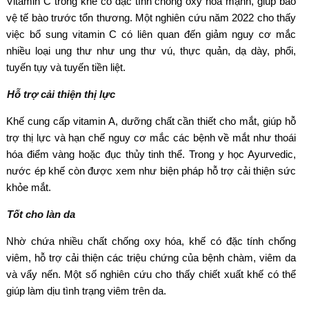
Vitamin C trong khế có đặc tính chống oxy hóa mạnh, giúp bảo
vệ tế bào trước tổn thương. Một nghiên cứu năm 2022 cho thấy
việc bổ sung vitamin C có liên quan đến giảm nguy cơ mắc
nhiều loại ung thư như ung thư vú, thực quản, dạ dày, phổi,
tuyến tụy và tuyến tiền liệt.
Hỗ trợ cải thiện thị lực
Khế cung cấp vitamin A, dưỡng chất cần thiết cho mắt, giúp hỗ
trợ thị lực và hạn chế nguy cơ mắc các bệnh về mắt như thoái
hóa điểm vàng hoặc đục thủy tinh thể. Trong y học Ayurvedic,
nước ép khế còn được xem như biện pháp hỗ trợ cải thiện sức
khỏe mắt.
Tốt cho làn da
Nhờ chứa nhiều chất chống oxy hóa, khế có đặc tính chống
viêm, hỗ trợ cải thiện các triệu chứng của bệnh chàm, viêm da
và vẩy nến. Một số nghiên cứu cho thấy chiết xuất khế có thể
giúp làm dịu tình trạng viêm trên da.