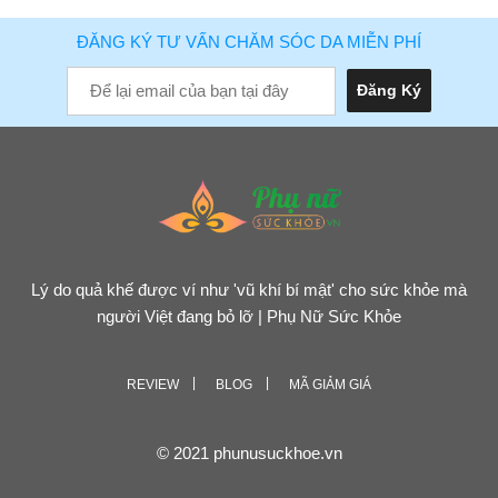
ĐĂNG KÝ TƯ VẤN CHĂM SÓC DA MIỄN PHÍ
Lý do quả khế được ví như 'vũ khí bí mật' cho sức khỏe mà
người Việt đang bỏ lỡ | Phụ Nữ Sức Khỏe
REVIEW
BLOG
MÃ GIẢM GIÁ
© 2021 phunusuckhoe.vn