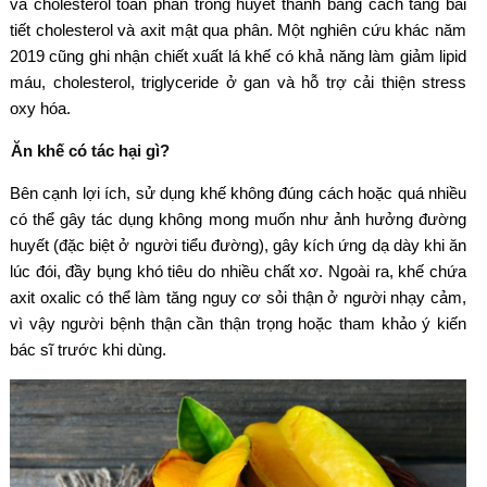
và cholesterol toàn phần trong huyết thanh bằng cách tăng bài
tiết cholesterol và axit mật qua phân. Một nghiên cứu khác năm
2019 cũng ghi nhận chiết xuất lá khế có khả năng làm giảm lipid
máu, cholesterol, triglyceride ở gan và hỗ trợ cải thiện stress
oxy hóa.
Ăn khế có tác hại gì?
Bên cạnh lợi ích, sử dụng khế không đúng cách hoặc quá nhiều
có thể gây tác dụng không mong muốn như ảnh hưởng đường
huyết (đặc biệt ở người tiểu đường), gây kích ứng dạ dày khi ăn
lúc đói, đầy bụng khó tiêu do nhiều chất xơ. Ngoài ra, khế chứa
axit oxalic có thể làm tăng nguy cơ sỏi thận ở người nhạy cảm,
vì vậy người bệnh thận cần thận trọng hoặc tham khảo ý kiến
bác sĩ trước khi dùng.