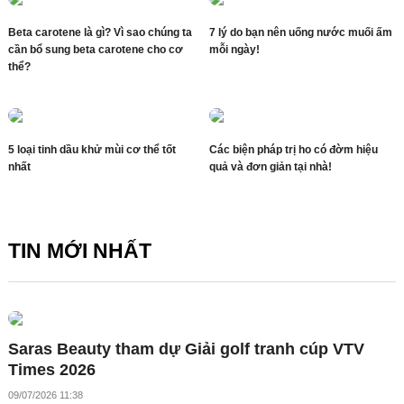
Beta carotene là gì? Vì sao chúng ta
7 lý do bạn nên uống nước muối ấm
cần bổ sung beta carotene cho cơ
mỗi ngày!
thể?
5 loại tinh dầu khử mùi cơ thể tốt
Các biện pháp trị ho có đờm hiệu
nhất
quả và đơn giản tại nhà!
TIN MỚI NHẤT
Saras Beauty tham dự Giải golf tranh cúp VTV
Times 2026
09/07/2026 11:38