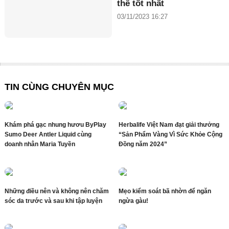
thể tốt nhất
03/11/2023 16:27
TIN CÙNG CHUYÊN MỤC
Khám phá gạc nhung hươu ByPlay
Herbalife Việt Nam đạt giải thưởng
Sumo Deer Antler Liquid cùng
“Sản Phẩm Vàng Vì Sức Khỏe Cộng
doanh nhân Maria Tuyền
Đồng năm 2024”
Những điều nên và không nên chăm
Mẹo kiểm soát bã nhờn để ngăn
sóc da trước và sau khi tập luyện
ngừa gàu!