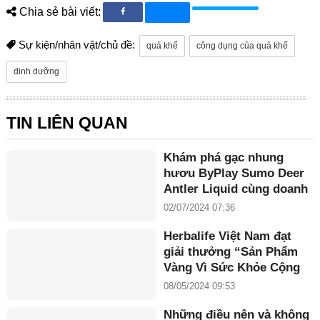
Chia sẻ bài viết:
Sự kiện/nhân vật/chủ đề:
quả khế
công dụng của quả khế
dinh dưỡng
TIN LIÊN QUAN
Khám phá gạc nhung
hươu ByPlay Sumo Deer
Antler Liquid cùng doanh
nhân Maria Tuyền
02/07/2024 07:36
Herbalife Việt Nam đạt
giải thưởng “Sản Phẩm
Vàng Vì Sức Khỏe Cộng
Đồng năm 2024”
08/05/2024 09:53
Những điều nên và không