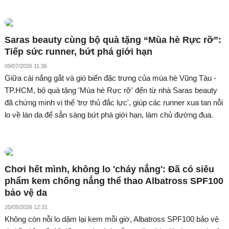
Saras beauty cùng bộ quà tặng “Mùa hè Rực rỡ”:
Tiếp sức runner, bứt phá giới hạn
09/07/2026 11:36
Giữa cái nắng gắt và gió biển đặc trưng của mùa hè Vũng Tàu -
TP.HCM, bộ quà tặng 'Mùa hè Rực rỡ' đến từ nhà Saras beauty
đã chứng minh vị thế 'trợ thủ đắc lực', giúp các runner xua tan nỗi
lo về làn da để sẵn sàng bứt phá giới hạn, làm chủ đường đua.
Chơi hết mình, không lo 'cháy nắng': Đã có siêu
phẩm kem chống nắng thể thao Albatross SPF100
bảo vệ da
20/05/2026 12:31
Không còn nỗi lo dặm lại kem mỗi giờ, Albatross SPF100 bảo vệ