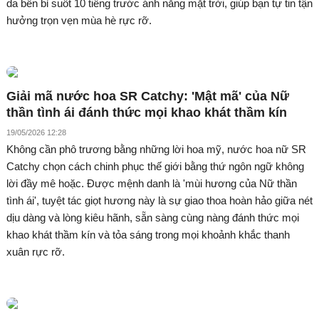
da bền bỉ suốt 10 tiếng trước ánh nắng mặt trời, giúp bạn tự tin tận
hưởng trọn vẹn mùa hè rực rỡ.
Giải mã nước hoa SR Catchy: 'Mật mã' của Nữ
thần tình ái đánh thức mọi khao khát thầm kín
19/05/2026 12:28
Không cần phô trương bằng những lời hoa mỹ, nước hoa nữ SR
Catchy chọn cách chinh phục thế giới bằng thứ ngôn ngữ không
lời đầy mê hoặc. Được mệnh danh là 'mùi hương của Nữ thần
tình ái', tuyệt tác giọt hương này là sự giao thoa hoàn hảo giữa nét
dịu dàng và lòng kiêu hãnh, sẵn sàng cùng nàng đánh thức mọi
khao khát thầm kín và tỏa sáng trong mọi khoảnh khắc thanh
xuân rực rỡ.