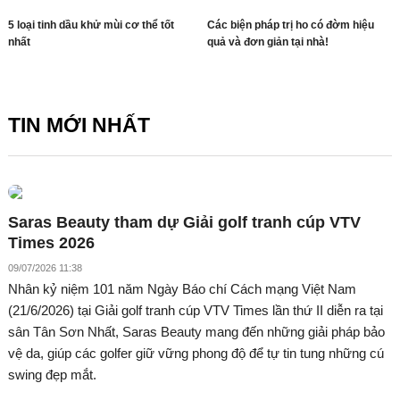
5 loại tinh dầu khử mùi cơ thể tốt
Các biện pháp trị ho có đờm hiệu
nhất
quả và đơn giản tại nhà!
TIN MỚI NHẤT
Saras Beauty tham dự Giải golf tranh cúp VTV
Times 2026
09/07/2026 11:38
Nhân kỷ niệm 101 năm Ngày Báo chí Cách mạng Việt Nam
(21/6/2026) tại Giải golf tranh cúp VTV Times lần thứ II diễn ra tại
sân Tân Sơn Nhất, Saras Beauty mang đến những giải pháp bảo
vệ da, giúp các golfer giữ vững phong độ để tự tin tung những cú
swing đẹp mắt.