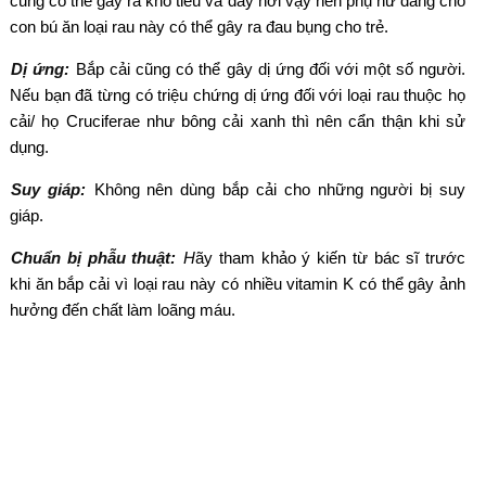
cũng có thể gây ra khó tiêu và đầy hơi vậy nên phụ nữ đang cho
con bú ăn loại rau này có thể gây ra đau bụng cho trẻ.
Dị ứng:
Bắp cải cũng có thể gây dị ứng đối với một số người.
Nếu bạn đã từng có triệu chứng dị ứng đối với loại rau thuộc họ
cải/ họ Cruciferae như bông cải xanh thì nên cẩn thận khi sử
dụng.
Suy giáp:
Không nên dùng bắp cải cho những người bị suy
giáp.
Chuẩn bị phẫu thuật:
H
ãy tham khảo ý kiến ​​từ bác sĩ trước
khi ăn bắp cải vì loại rau này có nhiều vitamin K có thể gây ảnh
hưởng đến chất làm loãng máu.