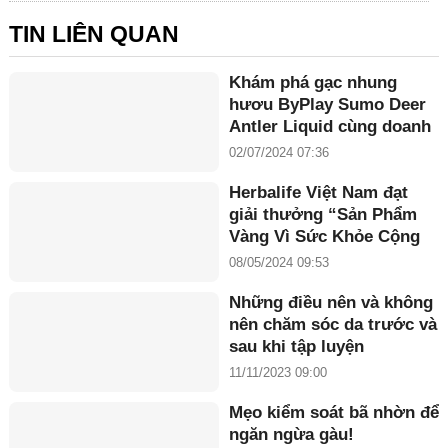
TIN LIÊN QUAN
Khám phá gạc nhung
hươu ByPlay Sumo Deer
Antler Liquid cùng doanh
nhân Maria Tuyền
02/07/2024 07:36
Herbalife Việt Nam đạt
giải thưởng “Sản Phẩm
Vàng Vì Sức Khỏe Cộng
Đồng năm 2024”
08/05/2024 09:53
Những điều nên và không
nên chăm sóc da trước và
sau khi tập luyện
11/11/2023 09:00
Mẹo kiểm soát bã nhờn để
ngăn ngừa gàu!