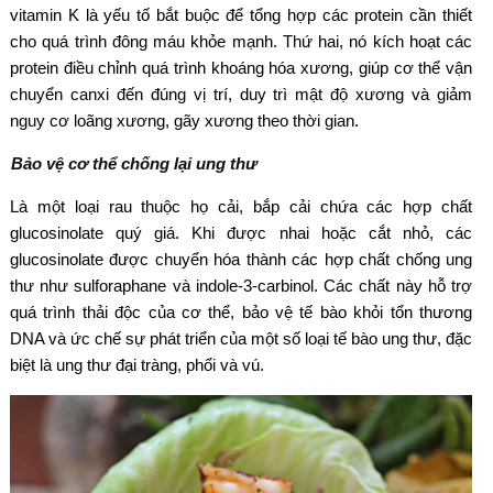
vitamin K là yếu tố bắt buộc để tổng hợp các protein cần thiết
cho quá trình đông máu khỏe mạnh. Thứ hai, nó kích hoạt các
protein điều chỉnh quá trình khoáng hóa xương, giúp cơ thể vận
chuyển canxi đến đúng vị trí, duy trì mật độ xương và giảm
nguy cơ loãng xương, gãy xương theo thời gian.
Bảo vệ cơ thể chống lại ung thư
Là một loại rau thuộc họ cải, bắp cải chứa các hợp chất
glucosinolate quý giá. Khi được nhai hoặc cắt nhỏ, các
glucosinolate được chuyển hóa thành các hợp chất chống ung
thư như sulforaphane và indole-3-carbinol. Các chất này hỗ trợ
quá trình thải độc của cơ thể, bảo vệ tế bào khỏi tổn thương
DNA và ức chế sự phát triển của một số loại tế bào ung thư, đặc
biệt là ung thư đại tràng, phổi và vú.