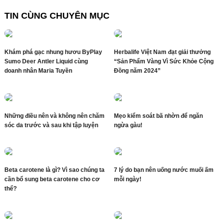
TIN CÙNG CHUYÊN MỤC
Khám phá gạc nhung hươu ByPlay
Herbalife Việt Nam đạt giải thưởng
Sumo Deer Antler Liquid cùng
“Sản Phẩm Vàng Vì Sức Khỏe Cộng
doanh nhân Maria Tuyền
Đồng năm 2024”
Những điều nên và không nên chăm
Mẹo kiểm soát bã nhờn để ngăn
sóc da trước và sau khi tập luyện
ngừa gàu!
Beta carotene là gì? Vì sao chúng ta
7 lý do bạn nên uống nước muối ấm
cần bổ sung beta carotene cho cơ
mỗi ngày!
thể?