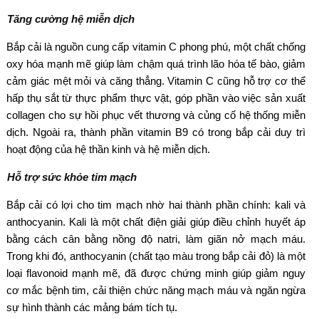
Tăng cường hệ miễn dịch
Bắp cải là nguồn cung cấp vitamin C phong phú, một chất chống
oxy hóa mạnh mẽ giúp làm chậm quá trình lão hóa tế bào, giảm
cảm giác mệt mỏi và căng thẳng. Vitamin C cũng hỗ trợ cơ thể
hấp thụ sắt từ thực phẩm thực vật, góp phần vào việc sản xuất
collagen cho sự hồi phục vết thương và củng cố hệ thống miễn
dịch. Ngoài ra, thành phần vitamin B9 có trong bắp cải duy trì
hoạt động của hệ thần kinh và hệ miễn dịch.
Hỗ trợ sức khỏe tim mạch
Bắp cải có lợi cho tim mạch nhờ hai thành phần chính: kali và
anthocyanin. Kali là một chất điện giải giúp điều chỉnh huyết áp
bằng cách cân bằng nồng độ natri, làm giãn nở mạch máu.
Trong khi đó, anthocyanin (chất tạo màu trong bắp cải đỏ) là một
loại flavonoid mạnh mẽ, đã được chứng minh giúp giảm nguy
cơ mắc bệnh tim, cải thiện chức năng mạch máu và ngăn ngừa
sự hình thành các mảng bám tích tụ.