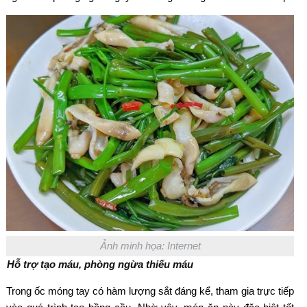
Ảnh minh họa: Internet
Hỗ trợ tạo m
áu, phòng ng
ừa thiếu m
áu
Trong
ốc m
óng tay có hàm l
ư
ợng sắt
đ
áng k
ể, tham gia trực tiếp