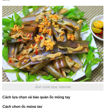
Ảnh minh họa: Internet
Cách l
ựa chọn v
à b
ảo quản ốc m
óng tay
Cách ch
ọn ốc m
óng tay