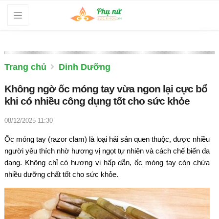
Trang chủ
Dinh Dưỡng
Không ngờ ốc móng tay vừa ngon lại cực bổ
khi có nhiều công dụng tốt cho sức khỏe
08/12/2025 11:30
Ốc m
óng tay (razor clam) là lo
ại hải sản quen thuộc,
đư
ợc nhiều
ng
ư
ời y
êu thích nh
ờ h
ương v
ị ngọt tự nhi
ên và cách ch
ế biến
đa
d
ạng. Kh
ông ch
ỉ c
ó h
ương v
ị hấp dẫn, ốc m
óng tay còn ch
ứa
nhiều d
ư
ỡng chất tốt cho sức khỏe.