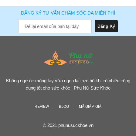
ĐĂNG KÝ TƯ VẤN CHĂM SÓC DA MIỄN PHÍ
Không ngờ ốc móng tay vừa ngon lại cực bổ khi có nhiều công
dụng tốt cho sức khỏe | Phụ Nữ Sức Khỏe
REVIEW
BLOG
MÃ GIẢM GIÁ
© 2021 phunusuckhoe.vn