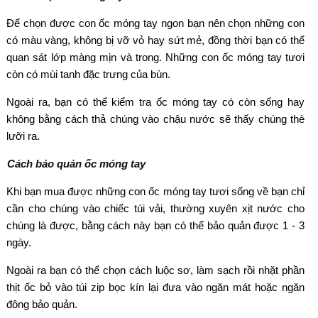
Đ
ể chọn
đư
ợc con ốc m
óng tay ngon b
ạn n
ên ch
ọn những con
c
ó màu vàng, không b
ị vỡ vỏ hay sứt mẻ,
đ
ồng thời bạn c
ó th
ể
quan s
át l
ớp m
àng m
ịn v
à trong. Nh
ững con ốc m
óng tay t
ươi
c
òn có mùi tanh
đ
ặc tr
ưng c
ủa b
ùn.
Ngoài ra, b
ạn c
ó th
ể kiểm tra ốc m
óng tay có còn s
ống hay
kh
ông b
ằng c
ách th
ả ch
úng vào ch
ậu n
ư
ớc sẽ thấy ch
úng thè
l
ư
ỡi ra.
C
ách b
ảo quản ốc m
óng tay
Khi b
ạn mua
đư
ợc những con ốc m
óng tay t
ươi s
ống về bạn chỉ
cần cho ch
úng vào chi
ếc t
úi v
ải, th
ư
ờng xuy
ên x
ịt n
ư
ớc cho
ch
úng là
đư
ợc, bằng c
ách này b
ạn c
ó th
ể bảo quản
đư
ợc 1 - 3
ng
ày.
Ngoài ra b
ạn c
ó th
ể chọn c
ách lu
ộc s
ơ, l
àm s
ạch rồi nhặt phần
thịt ốc bỏ v
ào túi zip b
ọc k
ín l
ại
đưa v
ào ng
ăn m
át ho
ặc ng
ăn
đ
ông b
ảo quản.