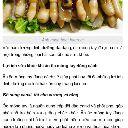
Ảnh minh họa: Internet
Với h
àm l
ư
ợng dinh d
ư
ỡng
đa d
ạng, ốc m
óng tay
đư
ợc xem l
à
m
ột trong những loại hải sản tốt cho sức khỏe.
L
ợi
ích s
ức khỏe khi
ăn
ốc m
óng tay
đ
úng cách
Ăn
ốc m
óng tay
đ
úng cách s
ẽ gi
úp phát huy t
ối
đa nh
ững lợi
ích
dinh d
ư
ỡng m
à loài h
ải sản n
ày mang l
ại nh
ư:
B
ổ sung canxi, tốt cho x
ương v
à r
ăng
Ốc m
óng tay là ngu
ồn cung cấp dồi d
ào canxi và ph
ốt pho, g
óp
ph
ần hỗ trợ hệ x
ương răng ch
ắc khỏe.
Ăn
ốc m
óng tay
đ
úng
cách không ch
ỉ hỗ trợ trẻ em ph
át tri
ển chiều cao m
à còn giúp
ng
ư
ời lớn ph
òng ng
ừa nguy c
ơ lo
ãng x
ương v
à thoái hóa kh
ớp.