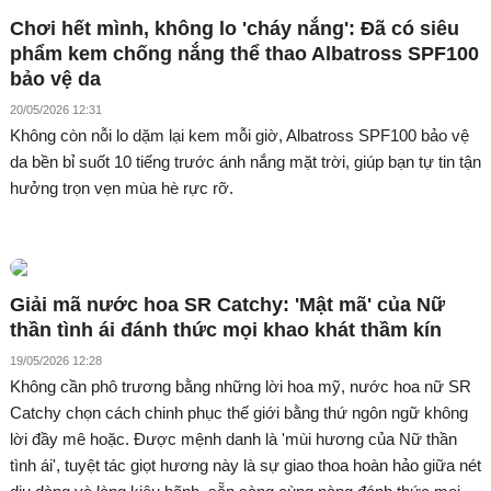
Chơi hết mình, không lo 'cháy nắng': Đã có siêu
phẩm kem chống nắng thể thao Albatross SPF100
bảo vệ da
20/05/2026 12:31
Không còn nỗi lo dặm lại kem mỗi giờ, Albatross SPF100 bảo vệ
da bền bỉ suốt 10 tiếng trước ánh nắng mặt trời, giúp bạn tự tin tận
hưởng trọn vẹn mùa hè rực rỡ.
Giải mã nước hoa SR Catchy: 'Mật mã' của Nữ
thần tình ái đánh thức mọi khao khát thầm kín
19/05/2026 12:28
Không cần phô trương bằng những lời hoa mỹ, nước hoa nữ SR
Catchy chọn cách chinh phục thế giới bằng thứ ngôn ngữ không
lời đầy mê hoặc. Được mệnh danh là 'mùi hương của Nữ thần
tình ái', tuyệt tác giọt hương này là sự giao thoa hoàn hảo giữa nét