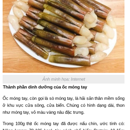
Ảnh minh họa: Internet
Th
ành ph
ần dinh d
ư
ỡng của ốc m
óng tay
Ốc m
óng tay, còn g
ọi l
à sò móng tay, là h
ải sản th
ân m
ềm sống
ở khu vực cửa s
ông, c
ửa biển. Ch
úng có hình d
ạng d
ài, thon
nh
ư m
óng tay, v
ỏ m
àu vàng nâu
đ
ặc tr
ưng.
Trong 100g th
ịt ốc m
óng tay
đ
ã
đư
ợc nấu ch
ín,
ư
ớc t
ính có: