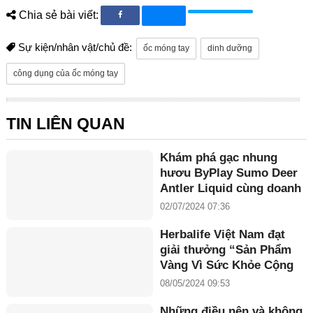
Chia sẻ bài viết:
Sự kiện/nhân vật/chủ đề:
ốc móng tay
dinh dưỡng
công dụng của ốc móng tay
TIN LIÊN QUAN
Khám phá gạc nhung
hươu ByPlay Sumo Deer
Antler Liquid cùng doanh
nhân Maria Tuyền
02/07/2024 07:36
Herbalife Việt Nam đạt
giải thưởng “Sản Phẩm
Vàng Vì Sức Khỏe Cộng
Đồng năm 2024”
08/05/2024 09:53
Những điều nên và không