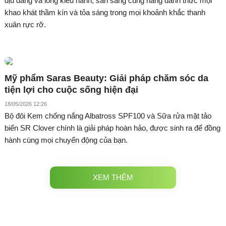
dịu dàng và lòng kiêu hãnh, sẵn sàng cùng nàng đánh thức mọi
khao khát thầm kín và tỏa sáng trong mọi khoảnh khắc thanh
xuân rực rỡ.
Mỹ phẩm Saras Beauty: Giải pháp chăm sóc da
tiện lợi cho cuộc sống hiện đại
18/05/2026 12:26
Bộ đôi Kem chống nắng Albatross SPF100 và Sữa rửa mặt tảo
biển SR Clover chính là giải pháp hoàn hảo, được sinh ra để đồng
hành cùng mọi chuyển động của bạn.
XEM THÊM