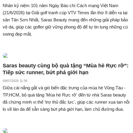
Nhân kỷ niệm 101 năm Ngày Báo chí Cách mạng Việt Nam
(21/6/2026) tại Giải golf tranh cúp VTV Times lần thứ II diễn ra tại
sân Tân Sơn Nhất, Saras Beauty mang đến những giải pháp bảo
vệ da, giúp các golfer giữ vững phong độ để tự tin tung những cú
swing đẹp mắt.
Saras beauty cùng bộ quà tặng “Mùa hè Rực rỡ”:
Tiếp sức runner, bứt phá giới hạn
09/07/2026 11:36
Giữa cái nắng gắt và gió biển đặc trưng của mùa hè Vũng Tàu -
TP.HCM, bộ quà tặng 'Mùa hè Rực rỡ' đến từ nhà Saras beauty
đã chứng minh vị thế 'trợ thủ đắc lực', giúp các runner xua tan nỗi
lo về làn da để sẵn sàng bứt phá giới hạn, làm chủ đường đua.