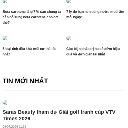
Beta carotene là gì? Vì sao chúng ta
7 lý do bạn nên uống nước muối ấm
cần bổ sung beta carotene cho cơ
mỗi ngày!
thể?
5 loại tinh dầu khử mùi cơ thể tốt
Các biện pháp trị ho có đờm hiệu
nhất
quả và đơn giản tại nhà!
TIN MỚI NHẤT
Saras Beauty tham dự Giải golf tranh cúp VTV
Times 2026
09/07/2026 11:38