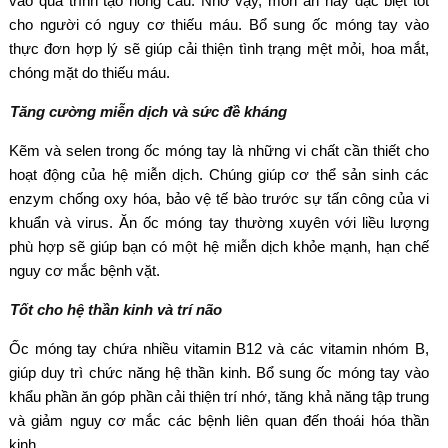
v
ào quá trình t
ạo hồng cầu. Nhờ vậy, m
ón
ăn n
ày
đ
ặc biệt tốt
cho ng
ư
ời c
ó nguy c
ơ thi
ếu m
áu. B
ổ sung ốc m
óng tay vào
th
ực
đơn h
ợp l
ý s
ẽ gi
úp c
ải thiện t
ình tr
ạng mệt mỏi, hoa mắt,
ch
óng m
ặt do thiếu m
áu.
T
ăng cư
ờng miễn dịch v
à s
ức
đ
ề kh
áng
K
ẽm v
à selen trong
ốc m
óng tay là nh
ững vi chất cần thiết cho
hoạt
đ
ộng của hệ miễn dịch. Ch
úng giúp c
ơ th
ể sản sinh c
ác
enzym ch
ống oxy h
óa, b
ảo vệ tế b
ào tr
ư
ớc sự tấn c
ông c
ủa vi
khuẩn v
à virus.
Ăn
ốc m
óng tay th
ư
ờng xuy
ên v
ới liều l
ư
ợng
ph
ù h
ợp sẽ gi
úp b
ạn c
ó m
ột hệ miễn dịch khỏe mạnh, hạn chế
nguy c
ơ m
ắc bệnh vặt.
Tốt cho hệ thần kinh v
à trí não
Ốc m
óng tay ch
ứa nhiều vitamin B12 v
à các vitamin nhóm B,
giúp duy trì ch
ức n
ăng h
ệ thần kinh. Bổ sung ốc m
óng tay vào
kh
ẩu phần
ăn g
óp ph
ần cải thiện tr
í nh
ớ, t
ăng kh
ả n
ăng t
ập trung
v
à gi
ảm nguy c
ơ m
ắc c
ác b
ệnh li
ên quan
đ
ến tho
ái hóa th
ần
kinh.