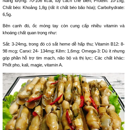
N
ăng lư
ợng: 70-106 kcal, t
ùy cách ch
ế biến; Protein: 10-15g;
Chất b
éo: Kho
ảng 1,8g (rất
ít ch
ất b
éo bão hòa); Carbohydrate:
6,5g.
Bên c
ạnh
đ
ó,
ốc m
óng tay còn cung c
ấp nhiều vitamin v
à
khoáng ch
ất quan trọng nh
ư:
S
ắt: 3-24mg, trong
đ
ó có s
ắt heme dễ hấp thu; Vitamin B12: 8-
98 mcg; Canxi: 24- 134mg; Kẽm: 1,6mg; Omega-3: D
ù ít nh
ưng
g
óp ph
ần hỗ trợ tim mạch, n
ão b
ộ v
à th
ị lực; C
ác ch
ất kh
ác:
Ph
ốt pho, kali, magie, vitamin A.