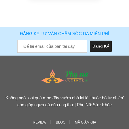
ĐĂNG KÝ TƯ VẤN CHĂM SÓC DA MIỄN PHÍ
Không ngờ loại quả mọc đầy vườn nhà lại là 'thuốc bổ tự nhiên'
còn giúp ngừa cả của ung thư | Phụ Nữ Sức Khỏe
REVIEW
BLOG
MÃ GIẢM GIÁ