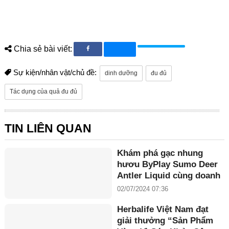
Chia sẻ bài viết:
Sự kiện/nhân vật/chủ đề:
dinh dưỡng
đu đủ
Tác dụng của quả đu đủ
TIN LIÊN QUAN
Khám phá gạc nhung
hươu ByPlay Sumo Deer
Antler Liquid cùng doanh
nhân Maria Tuyền
02/07/2024 07:36
Herbalife Việt Nam đạt
giải thưởng “Sản Phẩm