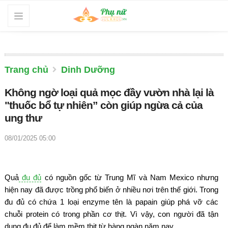
Trang chủ
Dinh Dưỡng
Không ngờ loại quả mọc đầy vườn nhà lại là
"thuốc bổ tự nhiên” còn giúp ngừa cả của
ung thư
08/01/2025 05:00
Quả
đu đủ
có nguồn gốc từ Trung Mĩ và Nam Mexico nhưng
hiện nay đã được trồng phổ biến ở nhiều nơi trên thế giới. Trong
đu đủ có chứa 1 loại enzyme tên là papain giúp phá vỡ các
chuỗi protein có trong phần cơ thịt. Vì vậy, con người đã tận
dụng đu đủ để làm mềm thịt từ hàng ngàn năm nay.