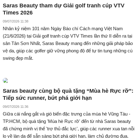
Saras Beauty tham dự Giải golf tranh cúp VTV
Times 2026
09/07/2026 11:38
Nhân kỷ niệm 101 năm Ngày Báo chí Cách mạng Việt Nam
(21/6/2026) tại Giải golf tranh cúp VTV Times lần thứ II diễn ra tại
sân Tân Sơn Nhất, Saras Beauty mang đến những giải pháp bảo
vệ da, giúp các golfer giữ vững phong độ để tự tin tung những cú
swing đẹp mắt.
Saras beauty cùng bộ quà tặng “Mùa hè Rực rỡ”:
Tiếp sức runner, bứt phá giới hạn
09/07/2026 11:36
Giữa cái nắng gắt và gió biển đặc trưng của mùa hè Vũng Tàu -
TP.HCM, bộ quà tặng 'Mùa hè Rực rỡ' đến từ nhà Saras beauty
đã chứng minh vị thế 'trợ thủ đắc lực', giúp các runner xua tan nỗi
lo về làn da để sẵn sàng bứt phá giới hạn, làm chủ đường đua.