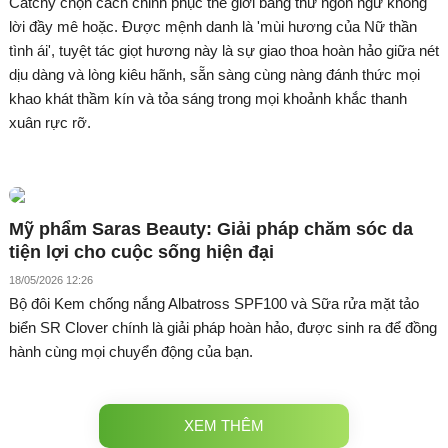
Catchy chọn cách chinh phục thế giới bằng thứ ngôn ngữ không
lời đầy mê hoặc. Được mệnh danh là 'mùi hương của Nữ thần
tình ái', tuyệt tác giọt hương này là sự giao thoa hoàn hảo giữa nét
dịu dàng và lòng kiêu hãnh, sẵn sàng cùng nàng đánh thức mọi
khao khát thầm kín và tỏa sáng trong mọi khoảnh khắc thanh
xuân rực rỡ.
Mỹ phẩm Saras Beauty: Giải pháp chăm sóc da
tiện lợi cho cuộc sống hiện đại
18/05/2026 12:26
Bộ đôi Kem chống nắng Albatross SPF100 và Sữa rửa mặt tảo
biển SR Clover chính là giải pháp hoàn hảo, được sinh ra để đồng
hành cùng mọi chuyển động của bạn.
XEM THÊM