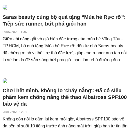
Saras beauty cùng bộ quà tặng “Mùa hè Rực rỡ”:
Tiếp sức runner, bứt phá giới hạn
09/07/2026 11:36
Giữa cái nắng gắt và gió biển đặc trưng của mùa hè Vũng Tàu -
TP.HCM, bộ quà tặng 'Mùa hè Rực rỡ' đến từ nhà Saras beauty
đã chứng minh vị thế 'trợ thủ đắc lực', giúp các runner xua tan nỗi
lo về làn da để sẵn sàng bứt phá giới hạn, làm chủ đường đua.
Chơi hết mình, không lo 'cháy nắng': Đã có siêu
phẩm kem chống nắng thể thao Albatross SPF100
bảo vệ da
20/05/2026 12:31
Không còn nỗi lo dặm lại kem mỗi giờ, Albatross SPF100 bảo vệ
da bền bỉ suốt 10 tiếng trước ánh nắng mặt trời, giúp bạn tự tin tận