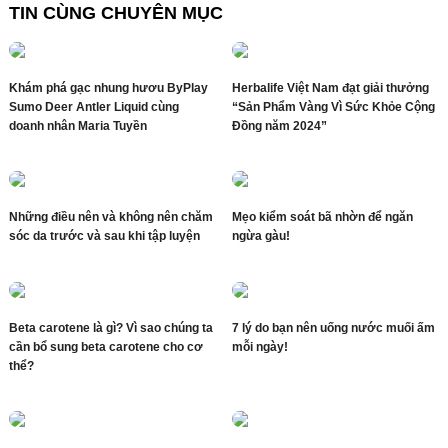
TIN CÙNG CHUYÊN MỤC
Khám phá gạc nhung hươu ByPlay
Herbalife Việt Nam đạt giải thưởng
Sumo Deer Antler Liquid cùng
“Sản Phẩm Vàng Vì Sức Khỏe Cộng
doanh nhân Maria Tuyền
Đồng năm 2024”
Những điều nên và không nên chăm
Mẹo kiểm soát bã nhờn để ngăn
sóc da trước và sau khi tập luyện
ngừa gàu!
Beta carotene là gì? Vì sao chúng ta
7 lý do bạn nên uống nước muối ấm
cần bổ sung beta carotene cho cơ
mỗi ngày!
thể?