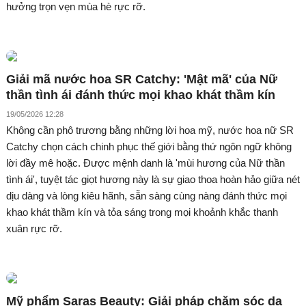
hưởng trọn vẹn mùa hè rực rỡ.
Giải mã nước hoa SR Catchy: 'Mật mã' của Nữ
thần tình ái đánh thức mọi khao khát thầm kín
19/05/2026 12:28
Không cần phô trương bằng những lời hoa mỹ, nước hoa nữ SR
Catchy chọn cách chinh phục thế giới bằng thứ ngôn ngữ không
lời đầy mê hoặc. Được mệnh danh là 'mùi hương của Nữ thần
tình ái', tuyệt tác giọt hương này là sự giao thoa hoàn hảo giữa nét
dịu dàng và lòng kiêu hãnh, sẵn sàng cùng nàng đánh thức mọi
khao khát thầm kín và tỏa sáng trong mọi khoảnh khắc thanh
xuân rực rỡ.
Mỹ phẩm Saras Beauty: Giải pháp chăm sóc da