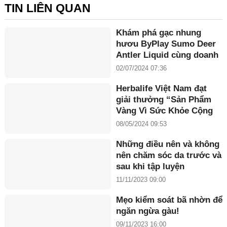
TIN LIÊN QUAN
Khám phá gạc nhung
hươu ByPlay Sumo Deer
Antler Liquid cùng doanh
nhân Maria Tuyền
02/07/2024 07:36
Herbalife Việt Nam đạt
giải thưởng “Sản Phẩm
Vàng Vì Sức Khỏe Cộng
Đồng năm 2024”
08/05/2024 09:53
Những điều nên và không
nên chăm sóc da trước và
sau khi tập luyện
11/11/2023 09:00
Mẹo kiểm soát bã nhờn để
ngăn ngừa gàu!
09/11/2023 16:00