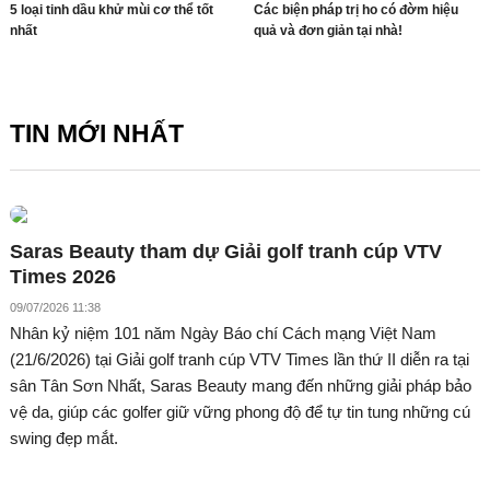
5 loại tinh dầu khử mùi cơ thể tốt
Các biện pháp trị ho có đờm hiệu
nhất
quả và đơn giản tại nhà!
TIN MỚI NHẤT
Saras Beauty tham dự Giải golf tranh cúp VTV
Times 2026
09/07/2026 11:38
Nhân kỷ niệm 101 năm Ngày Báo chí Cách mạng Việt Nam
(21/6/2026) tại Giải golf tranh cúp VTV Times lần thứ II diễn ra tại
sân Tân Sơn Nhất, Saras Beauty mang đến những giải pháp bảo
vệ da, giúp các golfer giữ vững phong độ để tự tin tung những cú
swing đẹp mắt.