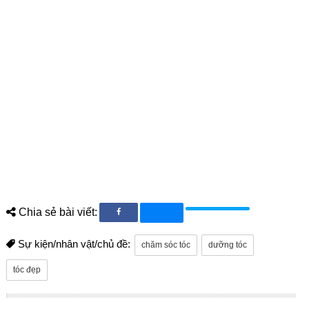
Chia sẻ bài viết:
Sự kiện/nhân vật/chủ đề:
chăm sóc tóc
dưỡng tóc
tóc đẹp