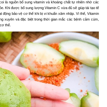
oi là nguồn bổ sung vitamin và khoáng chất tự nhiên nhờ các
ỏe. Khi được bổ sung lượng Vitamin C vừa đủ sẽ giúp tái tạo tế
ạt động bảo vệ cơ thể khi bị vi khuẩn xâm nhập. Vì thế, Vitamin
g xuyên và đặc biệt trong thời gian mắc các bệnh cảm cúm,
cơ thể.