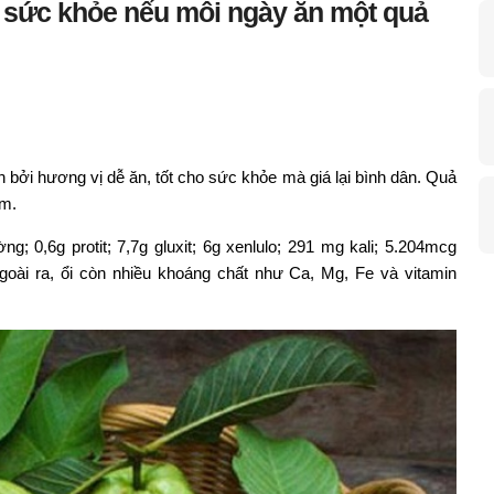
ới sức khỏe nếu mỗi ngày ăn một quả
h bởi hương vị dễ ăn, tốt cho sức khỏe mà giá lại bình dân. Quả
am.
; 0,6g protit; 7,7g gluxit; 6g xenlulo; 291 mg kali; 5.204mcg
oài ra, ổi còn nhiều khoáng chất như Ca, Mg, Fe và vitamin