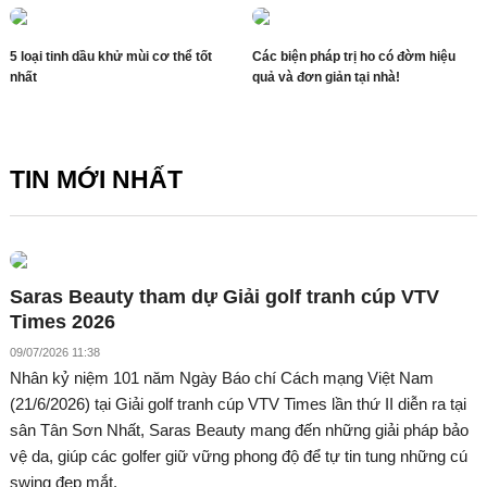
5 loại tinh dầu khử mùi cơ thể tốt
Các biện pháp trị ho có đờm hiệu
nhất
quả và đơn giản tại nhà!
TIN MỚI NHẤT
Saras Beauty tham dự Giải golf tranh cúp VTV
Times 2026
09/07/2026 11:38
Nhân kỷ niệm 101 năm Ngày Báo chí Cách mạng Việt Nam
(21/6/2026) tại Giải golf tranh cúp VTV Times lần thứ II diễn ra tại
sân Tân Sơn Nhất, Saras Beauty mang đến những giải pháp bảo
vệ da, giúp các golfer giữ vững phong độ để tự tin tung những cú
swing đẹp mắt.