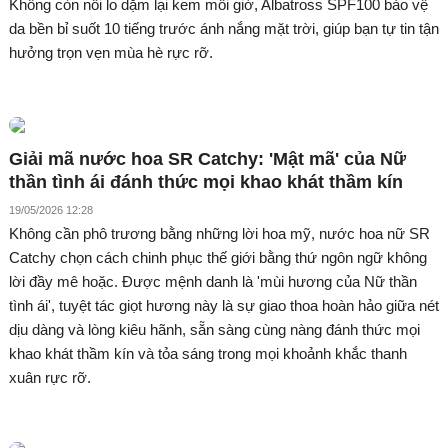
Không còn nỗi lo dặm lại kem mỗi giờ, Albatross SPF100 bảo vệ
da bền bỉ suốt 10 tiếng trước ánh nắng mặt trời, giúp bạn tự tin tận
hưởng trọn vẹn mùa hè rực rỡ.
Giải mã nước hoa SR Catchy: 'Mật mã' của Nữ
thần tình ái đánh thức mọi khao khát thầm kín
19/05/2026 12:28
Không cần phô trương bằng những lời hoa mỹ, nước hoa nữ SR
Catchy chọn cách chinh phục thế giới bằng thứ ngôn ngữ không
lời đầy mê hoặc. Được mệnh danh là 'mùi hương của Nữ thần
tình ái', tuyệt tác giọt hương này là sự giao thoa hoàn hảo giữa nét
dịu dàng và lòng kiêu hãnh, sẵn sàng cùng nàng đánh thức mọi
khao khát thầm kín và tỏa sáng trong mọi khoảnh khắc thanh
xuân rực rỡ.