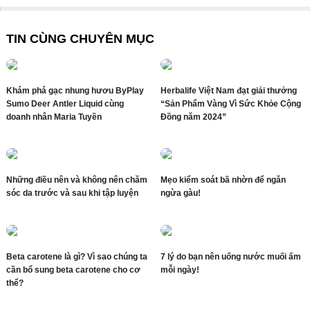
TIN CÙNG CHUYÊN MỤC
Khám phá gạc nhung hươu ByPlay
Herbalife Việt Nam đạt giải thưởng
Sumo Deer Antler Liquid cùng
“Sản Phẩm Vàng Vì Sức Khỏe Cộng
doanh nhân Maria Tuyền
Đồng năm 2024”
Những điều nên và không nên chăm
Mẹo kiểm soát bã nhờn để ngăn
sóc da trước và sau khi tập luyện
ngừa gàu!
Beta carotene là gì? Vì sao chúng ta
7 lý do bạn nên uống nước muối ấm
cần bổ sung beta carotene cho cơ
mỗi ngày!
thể?