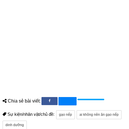
Chia sẻ bài viết:
Sự kiện/nhân vật/chủ đề:
gạo nếp
ai không nên ăn gạo nếp
dinh dưỡng