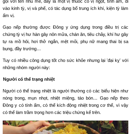
gọi với tên nhu mễ, đây là một vị thuốc có vị ngọt, tính ấm, đi
vào kinh tỳ, vị và phế, có tác dụng bổ trung ích khí, kiện tỳ làm
ấm vị.
Gạo nếp thường được Đông y ứng dụng trong điều trị các
chứng tỳ vị hư hàn gây nôn mửa, chán ăn, tiêu chảy, khí hư gây
tự ra mồ hôi, hơi thở ngắn, mệt mỏi, phụ nữ mang thai bị sa
bụng, đầy trướng…
Tuy có nhiều công dụng tốt cho sức khỏe nhưng lại 'đại kỵ' với
những nhóm người này:
Người có thể trạng nhiệt
Người có thể trạng nhiệt là người thường có các biểu hiện như
nóng trong, mụn nhọt, nhiệt miệng, táo bón… Gạo nếp theo
Đông y có tính ấm, có thể kích động nhiệt trong cơ thể, vì vậy
có thể làm trầm trọng hơn các triệu chứng kể trên.