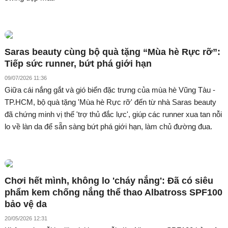
Saras beauty cùng bộ quà tặng “Mùa hè Rực rỡ”:
Tiếp sức runner, bứt phá giới hạn
09/07/2026 11:36
Giữa cái nắng gắt và gió biển đặc trưng của mùa hè Vũng Tàu -
TP.HCM, bộ quà tặng 'Mùa hè Rực rỡ' đến từ nhà Saras beauty
đã chứng minh vị thế 'trợ thủ đắc lực', giúp các runner xua tan nỗi
lo về làn da để sẵn sàng bứt phá giới hạn, làm chủ đường đua.
Chơi hết mình, không lo 'cháy nắng': Đã có siêu
phẩm kem chống nắng thể thao Albatross SPF100
bảo vệ da
20/05/2026 12:31