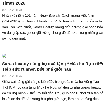
Times 2026
09/07/2026 11:38
Nhân kỷ niệm 101 năm Ngày Báo chí Cách mạng Việt Nam
(21/6/2026) tại Giải golf tranh cúp VTV Times lần thứ II diễn ra tại
sân Tân Sơn Nhất, Saras Beauty mang đến những giải pháp bảo
vệ da, giúp các golfer giữ vững phong độ để tự tin tung những cú
swing đẹp mắt.
Saras beauty cùng bộ quà tặng “Mùa hè Rực rỡ”:
Tiếp sức runner, bứt phá giới hạn
09/07/2026 11:36
Giữa cái nắng gắt và gió biển đặc trưng của mùa hè Vũng Tàu -
TP.HCM, bộ quà tặng 'Mùa hè Rực rỡ' đến từ nhà Saras beauty
đã chứng minh vị thế 'trợ thủ đắc lực', giúp các runner xua tan nỗi
lo về làn da để sẵn sàng bứt phá giới hạn, làm chủ đường đua.