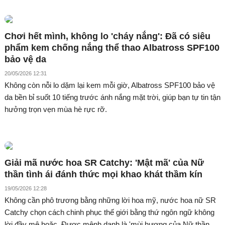
Chơi hết mình, không lo 'cháy nắng': Đã có siêu
phẩm kem chống nắng thể thao Albatross SPF100
bảo vệ da
20/05/2026 12:31
Không còn nỗi lo dặm lại kem mỗi giờ, Albatross SPF100 bảo vệ
da bền bỉ suốt 10 tiếng trước ánh nắng mặt trời, giúp bạn tự tin tận
hưởng trọn vẹn mùa hè rực rỡ.
Giải mã nước hoa SR Catchy: 'Mật mã' của Nữ
thần tình ái đánh thức mọi khao khát thầm kín
19/05/2026 12:28
Không cần phô trương bằng những lời hoa mỹ, nước hoa nữ SR
Catchy chọn cách chinh phục thế giới bằng thứ ngôn ngữ không
lời đầy mê hoặc. Được mệnh danh là 'mùi hương của Nữ thần