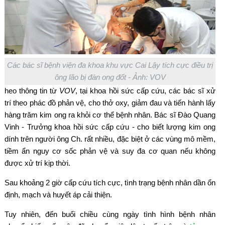
Các bác sĩ bệnh viện đa khoa khu vực Cai Lậy tích cực điều trị
ông lão bị đàn ong đốt - Ảnh: VOV
heo thông tin từ
VOV
, tại khoa hồi sức cấp cứu, các bác sĩ xử
trí theo phác đồ phản vệ, cho thở oxy, giảm đau và tiến hành lấy
hàng trăm kim ong ra khỏi cơ thể bệnh nhân. Bác sĩ Đào Quang
Vinh - Trưởng khoa hồi sức cấp cứu - cho biết lượng kim ong
dính trên người ông Ch. rất nhiều, đặc biệt ở các vùng mô mềm,
tiềm ẩn nguy cơ sốc phản vệ và suy đa cơ quan nếu không
được xử trí kịp thời.
Sau khoảng 2 giờ cấp cứu tích cực, tình trạng bệnh nhân dần ổn
định, mạch và huyết áp cải thiện.
Tuy nhiên, đến buổi chiều cùng ngày tình hình bệnh nhân