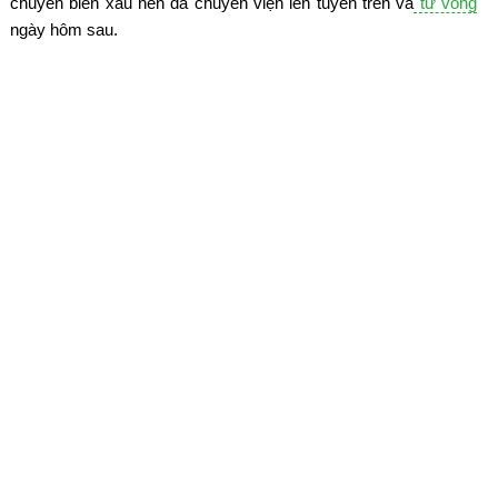
chuyển biến xấu nên đã chuyển viện lên tuyến trên và
tử vong
ngày hôm sau.