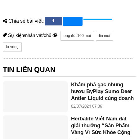
Chia sẻ bài viết:
Sự kiện/nhân vật/chủ đề:
ong đốt 100 mũi
tin moi
tử vong
TIN LIÊN QUAN
Khám phá gạc nhung
hươu ByPlay Sumo Deer
Antler Liquid cùng doanh
nhân Maria Tuyền
02/07/2024 07:36
Herbalife Việt Nam đạt
giải thưởng “Sản Phẩm
Vàng Vì Sức Khỏe Cộng