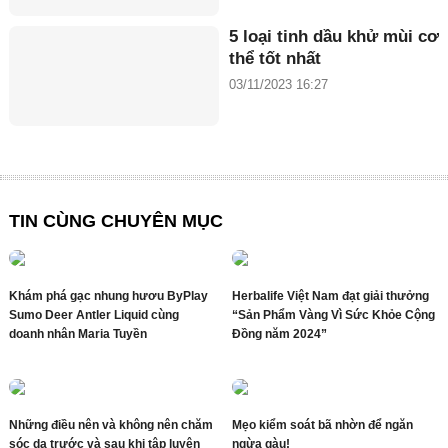
5 loại tinh dầu khử mùi cơ
thể tốt nhất
03/11/2023 16:27
TIN CÙNG CHUYÊN MỤC
Khám phá gạc nhung hươu ByPlay
Herbalife Việt Nam đạt giải thưởng
Sumo Deer Antler Liquid cùng
“Sản Phẩm Vàng Vì Sức Khỏe Cộng
doanh nhân Maria Tuyền
Đồng năm 2024”
Những điều nên và không nên chăm
Mẹo kiểm soát bã nhờn để ngăn
sóc da trước và sau khi tập luyện
ngừa gàu!