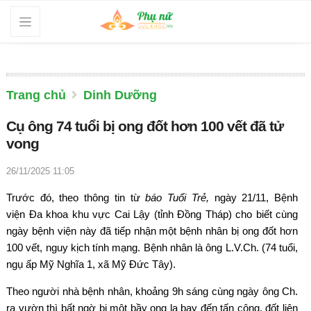
Trang chủ
Dinh Dưỡng
Cụ ông 74 tuổi bị ong đốt hơn 100 vết đã tử
vong
26/11/2025 11:05
Trước đó, theo thông tin từ
báo Tuổi Trẻ,
ngày 21/11, Bệnh
viện Đa khoa khu vực Cai Lậy (tỉnh Đồng Tháp) cho biết cùng
ngày bệnh viện này đã tiếp nhận một bệnh nhân bị ong đốt hơn
100 vết, nguy kịch tính mạng. Bệnh nhân là ông L.V.Ch. (74 tuổi,
ngụ ấp Mỹ Nghĩa 1, xã Mỹ Đức Tây).
Theo người nhà bệnh nhân, khoảng 9h sáng cùng ngày ông Ch.
ra vườn thì bất ngờ bị một bầy ong lạ bay đến tấn công, đốt liên