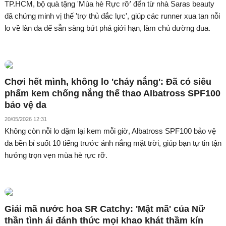
TP.HCM, bộ quà tặng 'Mùa hè Rực rỡ' đến từ nhà Saras beauty
đã chứng minh vị thế 'trợ thủ đắc lực', giúp các runner xua tan nỗi
lo về làn da để sẵn sàng bứt phá giới hạn, làm chủ đường đua.
Chơi hết mình, không lo 'cháy nắng': Đã có siêu
phẩm kem chống nắng thể thao Albatross SPF100
bảo vệ da
20/05/2026 12:31
Không còn nỗi lo dặm lại kem mỗi giờ, Albatross SPF100 bảo vệ
da bền bỉ suốt 10 tiếng trước ánh nắng mặt trời, giúp bạn tự tin tận
hưởng trọn vẹn mùa hè rực rỡ.
Giải mã nước hoa SR Catchy: 'Mật mã' của Nữ
thần tình ái đánh thức mọi khao khát thầm kín