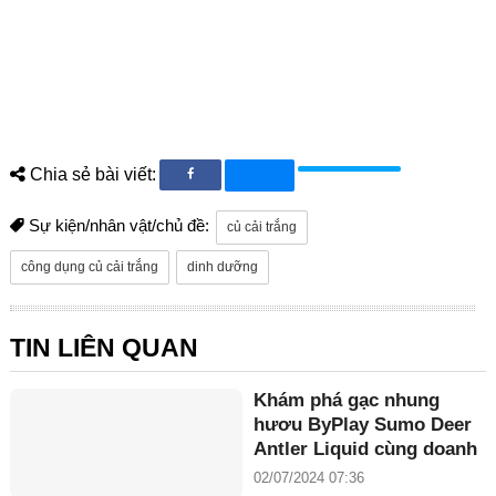
Chia sẻ bài viết:
Sự kiện/nhân vật/chủ đề:
củ cải trắng
công dụng củ cải trắng
dinh dưỡng
TIN LIÊN QUAN
Khám phá gạc nhung
hươu ByPlay Sumo Deer
Antler Liquid cùng doanh
nhân Maria Tuyền
02/07/2024 07:36