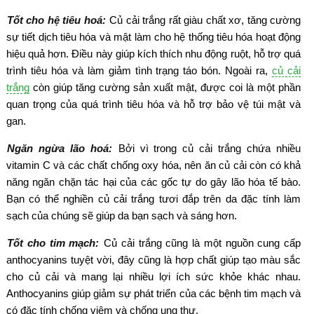
Tốt cho hệ tiêu hoá:
Củ cải trắng rất giàu chất xơ, tăng cường
sự tiết dịch tiêu hóa và mật làm cho hệ thống tiêu hóa hoạt động
hiệu quả hơn. Điều này giúp kích thích nhu động ruột, hỗ trợ quá
trình tiêu hóa và làm giảm tình trạng táo bón. Ngoài ra,
củ cải
trắng
còn giúp tăng cường sản xuất mật, được coi là một phần
quan trọng của quá trình tiêu hóa và hỗ trợ bảo vệ túi mật và
gan.
Ngăn ngừa lão hoá:
Bởi vì trong củ cải trắng chứa nhiều
vitamin C và các chất chống oxy hóa, nên ăn củ cải còn có khả
năng ngăn chặn tác hại của các gốc tự do gây lão hóa tế bào.
Bạn có thể nghiền củ cải trắng tươi đắp trên da đặc tính làm
sạch của chúng sẽ giúp da bạn sạch và sáng hơn.
Tốt cho tim mạch:
Củ cải trắng cũng là một nguồn cung cấp
anthocyanins tuyệt vời, đây cũng là hợp chất giúp tạo màu sắc
cho củ cải và mang lại nhiều lợi ích sức khỏe khác nhau.
Anthocyanins giúp giảm sự phát triển của các bệnh tim mạch và
có đặc tính chống viêm và chống ung thư.