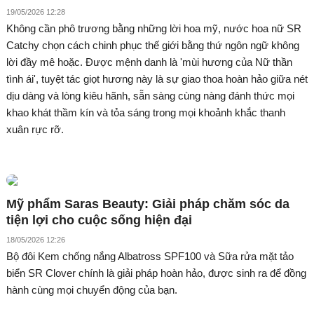
19/05/2026 12:28
Không cần phô trương bằng những lời hoa mỹ, nước hoa nữ SR
Catchy chọn cách chinh phục thế giới bằng thứ ngôn ngữ không
lời đầy mê hoặc. Được mệnh danh là 'mùi hương của Nữ thần
tình ái', tuyệt tác giọt hương này là sự giao thoa hoàn hảo giữa nét
dịu dàng và lòng kiêu hãnh, sẵn sàng cùng nàng đánh thức mọi
khao khát thầm kín và tỏa sáng trong mọi khoảnh khắc thanh
xuân rực rỡ.
Mỹ phẩm Saras Beauty: Giải pháp chăm sóc da
tiện lợi cho cuộc sống hiện đại
18/05/2026 12:26
Bộ đôi Kem chống nắng Albatross SPF100 và Sữa rửa mặt tảo
biển SR Clover chính là giải pháp hoàn hảo, được sinh ra để đồng
hành cùng mọi chuyển động của bạn.