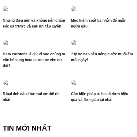
Những điều nên và không nên chăm
Mẹo kiểm soát bã nhờn để ngăn
sóc da trước và sau khi tập luyện
ngừa gàu!
Beta carotene là gì? Vì sao chúng ta
7 lý do bạn nên uống nước muối ấm
cần bổ sung beta carotene cho cơ
mỗi ngày!
thể?
5 loại tinh dầu khử mùi cơ thể tốt
Các biện pháp trị ho có đờm hiệu
nhất
quả và đơn giản tại nhà!
TIN MỚI NHẤT